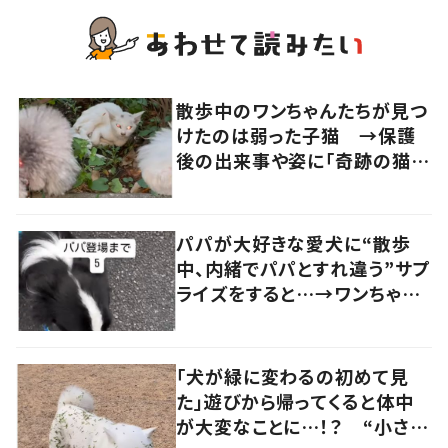
散歩中のワンちゃんたちが見つ
けたのは弱った子猫 →保護
後の出来事や姿に「奇跡の猫ち
ゃん」「強運の持ち主」の声
パパが大好きな愛犬に“散歩
中、内緒でパパとすれ違う”サプ
ライズをすると…→ワンちゃん
の反応に「可愛すぎる」「賢い
子」の声
「犬が緑に変わるの初めて見
た」遊びから帰ってくると体中
が大変なことに…！？ “小さい