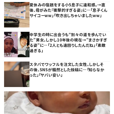
夏休みの宿題をする小5息子に違和感。→直
後、母がみた『衝撃的すぎる姿』に…「息子くん
サイコーww」「吹き出しちゃいましたww」
中学生の時に出会うも“別々の道を歩んでい
た”男女。しかし10年後の現在→”まさかすぎ
る姿”に…「2人とも遠回りしたんだね」「素敵
過ぎる」
スタバでワッフルを注文した女性。しかしそ
の後、SNSが騒然とした投稿に…「知らなか
った」「ヤバい安い」