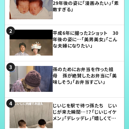
29年後の姿に「漫画みたい」「素
敵すぎる」
平成6年に撮った2ショット 30
年後の姿に…「美男美女」「こん
な夫婦になりたい」
孫のためにお弁当を作った祖
母 孫が絶賛したお弁当に「美
味しそう」「お弁当すごい」
じいじを駅で待つ孫たち じい
じが来た瞬間…！？「じいじイケ
メン」「デレッデレ」「嬉しくて可
愛くてたまらない」「幸せになれ