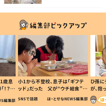
秋を見つけた犬”が可愛い…！
1歳息
小1から不登校、息子は「ギフテ
ひ孫に
「！？」
ッド」だった 父が“ウチ給食”を
が、抱
に「可愛
作り続ける理由とは #令和の親
「涙が
SNSで話題
ほ・とせなNEWS編集部
WS編集部
#令和の子
い」