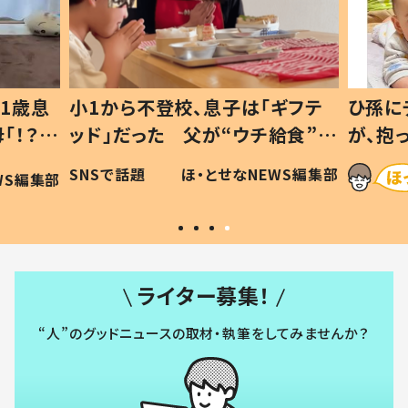
1歳息
小1から不登校、息子は「ギフテ
ひ孫に
「！？」
ッド」だった 父が“ウチ給食”を
が、抱
に「可愛
作り続ける理由とは #令和の親
「涙が
SNSで話題
ほ・とせなNEWS編集部
WS編集部
#令和の子
い」
ライター募集！
“人”のグッドニュースの取材・執筆をしてみませんか？