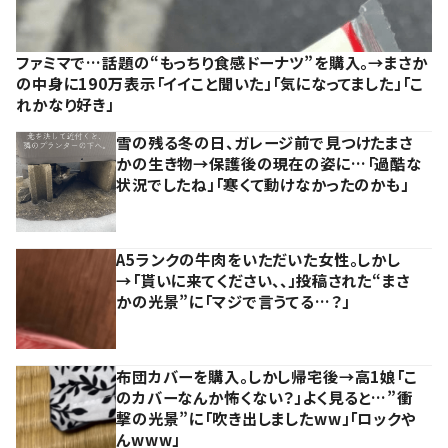
ファミマで…話題の“もっちり食感ドーナツ”を購入。→まさか
の中身に190万表示「イイこと聞いた」「気になってました」「こ
れかなり好き」
雪の残る冬の日、ガレージ前で見つけたまさ
かの生き物→保護後の現在の姿に…「過酷な
状況でしたね」「寒くて動けなかったのかも」
A5ランクの牛肉をいただいた女性。しかし
→「貰いに来てください、、」投稿された“まさ
かの光景”に「マジで言うてる…？」
布団カバーを購入。しかし帰宅後→高1娘「こ
のカバーなんか怖くない？」よく見ると…”衝
撃の光景”に「吹き出しましたww」「ロックや
んwww」