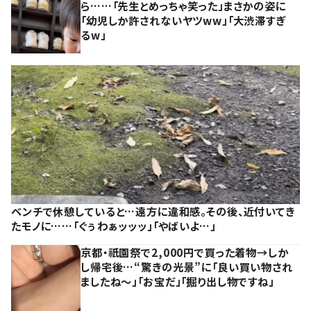
ら……「先生とめっちゃ笑った」まさかの姿に
「幼児しか許されないヤツww」「大渋滞すぎ
るw」
ベンチで休憩していると…遠方に違和感。その後、近付いてき
たモノに……「ぐぅわぁッッッ」「やばいよ…」
京都・祇園祭で2,000円で買った着物→しか
し帰宅後…“驚きの光景”に「良い買い物され
ましたね～」「お宝だ」「掘り出し物ですね」