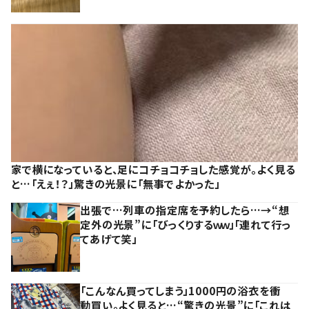
家で横になっていると、足にコチョコチョした感覚が。よく見る
と…「えぇ！？」驚きの光景に「無事でよかった」
出張で…列車の指定席を予約したら…→“想
定外の光景”に「びっくりするｗｗ」「連れて行っ
てあげて笑」
「こんなん買ってしまう」1000円の浴衣を衝
動買い。よく見ると…“驚きの光景”に「これは