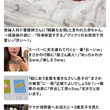
産婦人科で看護師さんに「綺麗なお顔」と言われた赤ちゃん。
→成長後の姿に…「将来有望すぎる」「クリクリのお目目で可
愛い」「渋い～！」
スーパーに夫を連れて行くと…妻「おーいw」
まさかの行動に「奥さん美人！」「めっちゃわか
るww」「楽しそうww」
「絵にあう言葉を書きなさい」息子の”まさか
の解答”に…母「正解でよいでしょうか？」→衝
撃の光景に「声出して笑ったｗ」「天才だと思
います」
ママが保育園へお迎えに→2歳息子を見た