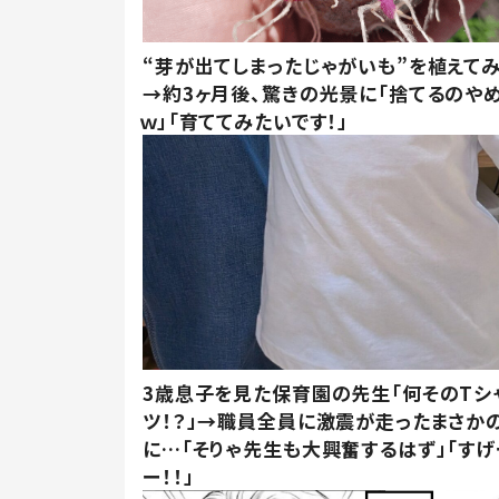
“芽が出てしまったじゃがいも”を植えて
→約3ヶ月後、驚きの光景に「捨てるのや
ｗ」「育ててみたいです！」
3歳息子を見た保育園の先生「何そのTシ
ツ！？」→職員全員に激震が走ったまさか
に…「そりゃ先生も大興奮するはず」「すげ
ー！！」