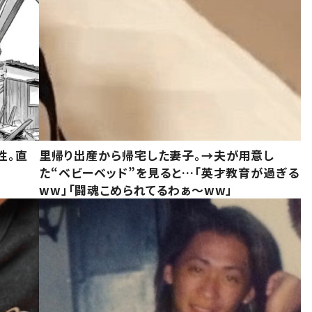
性。直
里帰り出産から帰宅した妻子。→夫が用意し
た“ベビーベッド”を見ると…「英才教育が過ぎる
ww」「闘魂こめられてるわぁ～ww」