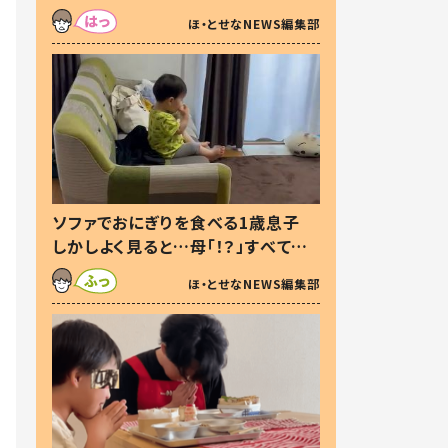
た本音とは
ほ・とせなNEWS編集部
ソファでおにぎりを食べる1歳息子
しかしよく見ると…母「！？」すべてを
察した母の投稿に「可愛いから許
ほ・とせなNEWS編集部
す！」「現行犯〜」