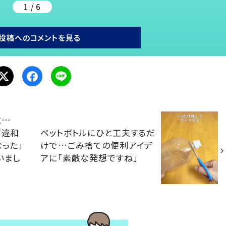
1 / 6
投稿へのコメントを見る
と…
“違和
ペットボトルにひと工夫するだ
なった」
けで…ごみ捨ての便利アイデ
いまし
アに「素敵な発想ですね」