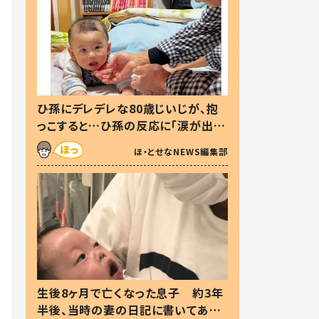
ひ孫にデレデレな80歳じいじが、抱
っこすると…ひ孫の反応に「涙が出ま
した」「可愛くて仕方ない」
ほ・とせなNEWS編集部
生後8ヶ月で亡くなった息子 約3年
半後、当時の妻の日記に書いてあっ