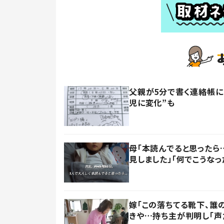
父親が5分で書く連絡帳に
児に変化”も
母「本読んでると思ったら
見しました」「何でこうなっ
嫁「この落ちてる靴下、誰
きや…持ち主が判明し「声