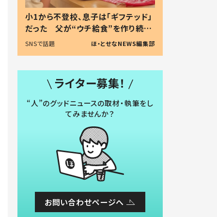
小1から不登校、息子は「ギフテッド」
だった 父が“ウチ給食”を作り続け
る理由とは #令和の親 #令和の子
SNSで話題
ほ・とせなNEWS編集部
ライター募集！
“人”のグッドニュースの取材・執筆をし
てみませんか？
お問い合わせページへ