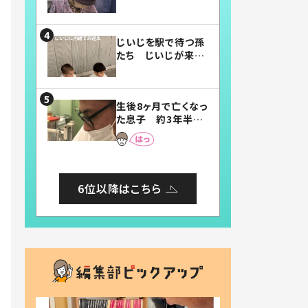
賛したお弁当に「美
味しそう」「お弁当す
ごい」
じいじを駅で待つ孫
たち じいじが来た
瞬間…！？「じいじイ
ケメン」「デレッデレ」
「嬉しくて可愛くてた
生後8ヶ月で亡くなっ
まらない」「幸せにな
た息子 約3年半
れる」
後、当時の妻の日記
に書いてあった本音
とは
6位以降はこちら