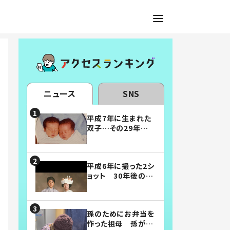
ニュース
SNS
平成7年に生まれた
双子…その29年後
の姿に「漫画みたい」
「素敵すぎる」
平成6年に撮った2シ
ョット 30年後の姿
に…「美男美女」「こ
んな夫婦になりた
い」
孫のためにお弁当を
作った祖母 孫が絶