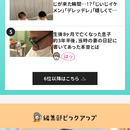
じが来た瞬間…！？「じいじイケ
メン」「デレッデレ」「嬉しくて可
愛くてたまらない」「幸せになれ
る」
生後8ヶ月で亡くなった息子
約3年半後、当時の妻の日記に
書いてあった本音とは
6位以降はこちら