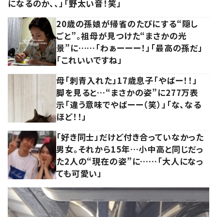
になるのか、、」「野太い音！笑」
20歳の孫娘が帰省のたびにする“隠し
ごと”。祖母が見つけた“まさかの光
景”に……「わぁーーー！」「最高の孫だ」
「これいいですね」
母「刺青入れた」17歳息子「やばー！！」
脚を見ると…“まさかの姿”に277万表
示「違う意味でやばーー（笑）」「な、なる
ほど！！」
「好き同士」だけど付き合っていなかった
男女。それから15年…小中高と同じだっ
た2人の“現在の姿”に……「大人になっ
ても可愛い」