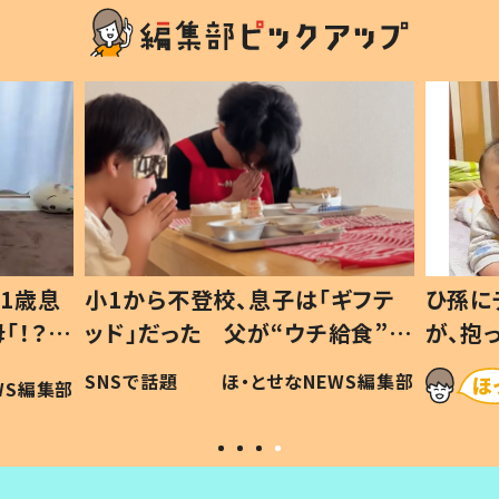
1歳息
小1から不登校、息子は「ギフテ
ひ孫に
「！？」
ッド」だった 父が“ウチ給食”を
が、抱
に「可愛
作り続ける理由とは #令和の親
「涙が
SNSで話題
ほ・とせなNEWS編集部
WS編集部
#令和の子
い」