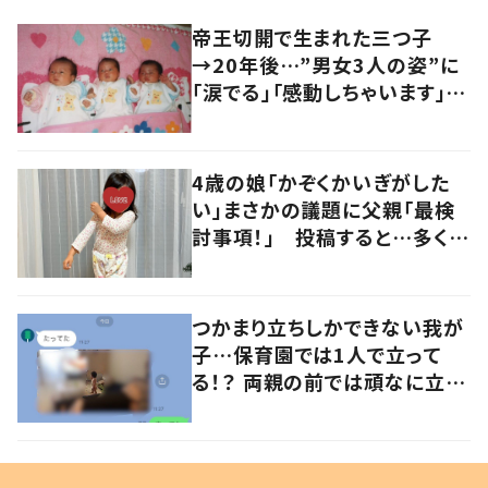
帝王切開で生まれた三つ子
→20年後…”男女3人の姿”に
「涙でる」「感動しちゃいます」
「特別な日ですね」
4歳の娘「かぞくかいぎがした
い」まさかの議題に父親「最検
討事項！」 投稿すると…多くの
意見が寄せられる！
つかまり立ちしかできない我が
子…保育園では1人で立って
る！？ 両親の前では頑なに立た
ない1歳児が可愛すぎる…！