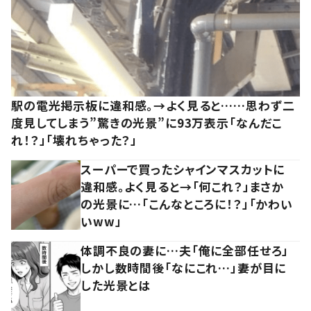
駅の電光掲示板に違和感。→よく見ると……思わず二
度見してしまう”驚きの光景”に93万表示「なんだこ
れ！？」「壊れちゃった？」
スーパーで買ったシャインマスカットに
違和感。よく見ると→「何これ？」まさか
の光景に…「こんなところに！？」「かわい
いww」
体調不良の妻に…夫「俺に全部任せろ」
しかし数時間後「なにこれ…」妻が目に
した光景とは