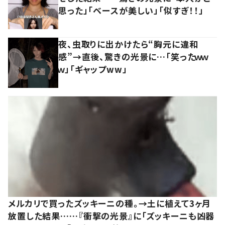
思った」「ベースが美しい」「似すぎ！！」
夜、虫取りに出かけたら“胸元に違和
感”→直後、驚きの光景に…「笑ったｗｗ
ｗ」「ギャップww」
メルカリで買ったズッキーニの種。→土に植えて3ヶ月
放置した結果……『衝撃の光景』に「ズッキーニも凶器