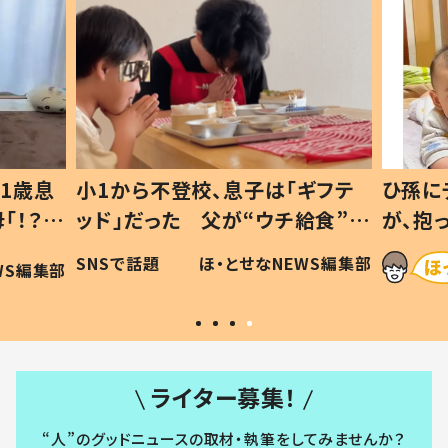
1歳息
小1から不登校、息子は「ギフテ
ひ孫に
「！？」
ッド」だった 父が“ウチ給食”を
が、抱
に「可愛
作り続ける理由とは #令和の親
「涙が
SNSで話題
ほ・とせなNEWS編集部
WS編集部
#令和の子
い」
ライター募集！
“人”のグッドニュースの取材・執筆をしてみませんか？