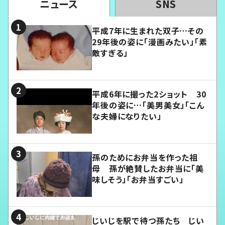
ニュース
SNS
平成7年に生まれた双子…その
29年後の姿に「漫画みたい」「素
敵すぎる」
平成6年に撮った2ショット 30
年後の姿に…「美男美女」「こん
な夫婦になりたい」
孫のためにお弁当を作った祖
母 孫が絶賛したお弁当に「美
味しそう」「お弁当すごい」
じいじを駅で待つ孫たち じい