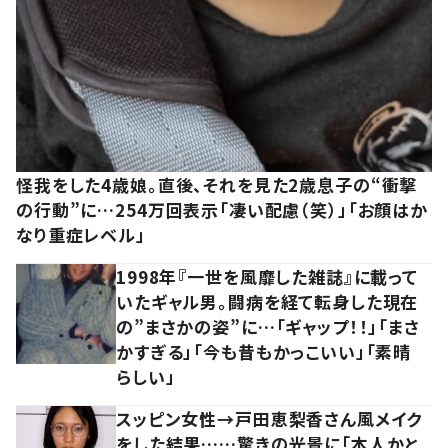
怪我をした4歳娘。直後、それを見た2歳息子の“衝撃
の行動”に…254万回表示「凄い配慮（笑）」「お顔はか
なり重症レベル」
1998年『一世を風靡した雑誌』に載って
いたギャル男。闘病を経て転身した現在
の”まさかの姿”に…「ギャップ！！」「まさ
かすぎる」「今も昔もかっこいい」「素晴
らしい」
スッピン女性→戸田恵梨香さん風メイク
をした結果……驚きの光景に「本人かと