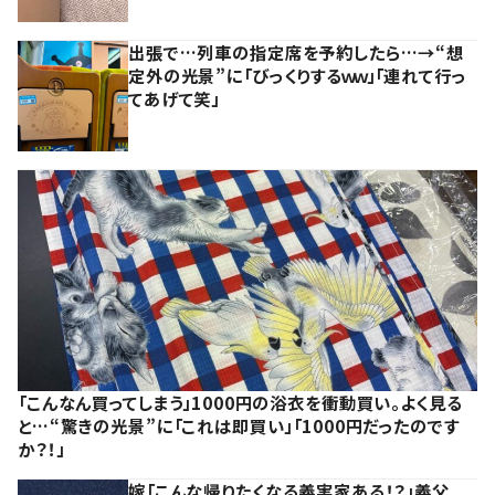
出張で…列車の指定席を予約したら…→“想
定外の光景”に「びっくりするｗｗ」「連れて行っ
てあげて笑」
「こんなん買ってしまう」1000円の浴衣を衝動買い。よく見る
と…“驚きの光景”に「これは即買い」「1000円だったのです
か？！」
嫁「こんな帰りたくなる義実家ある！？」義父