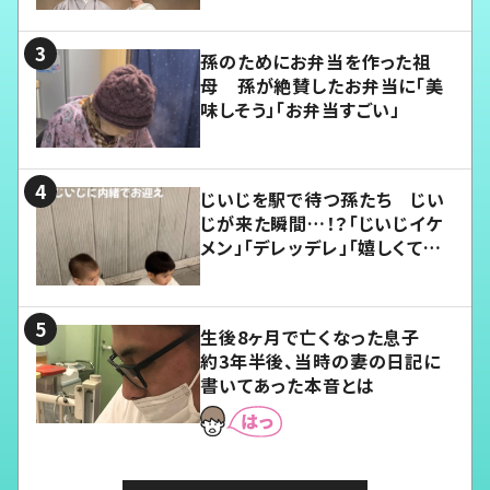
孫のためにお弁当を作った祖
母 孫が絶賛したお弁当に「美
味しそう」「お弁当すごい」
じいじを駅で待つ孫たち じい
じが来た瞬間…！？「じいじイケ
メン」「デレッデレ」「嬉しくて可
愛くてたまらない」「幸せになれ
る」
生後8ヶ月で亡くなった息子
約3年半後、当時の妻の日記に
書いてあった本音とは