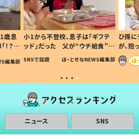
1歳息
小1から不登校、息子は「ギフテ
ひ孫に
「！？」
ッド」だった 父が“ウチ給食”を
が、抱
に「可愛
作り続ける理由とは #令和の親
「涙が
SNSで話題
ほ・とせなNEWS編集部
WS編集部
#令和の子
い」
ニュース
SNS