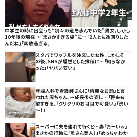
中学生の時に出会うも“別々の道を歩んでいた”男女。しかし
10年後の現在→”まさかすぎる姿”に…「2人とも遠回りした
んだね」「素敵過ぎる」
スタバでワッフルを注文した女性。しかしそ
の後、SNSが騒然とした投稿に…「知らなか
った」「ヤバい安い」
産婦人科で看護師さんに「綺麗なお顔」と言
われた赤ちゃん。→成長後の姿に…「将来有
望すぎる」「クリクリのお目目で可愛い」「渋い
～！」
スーパーに夫を連れて行くと…妻「おーいw」
まさかの行動に「奥さん美人！」「めっちゃわか