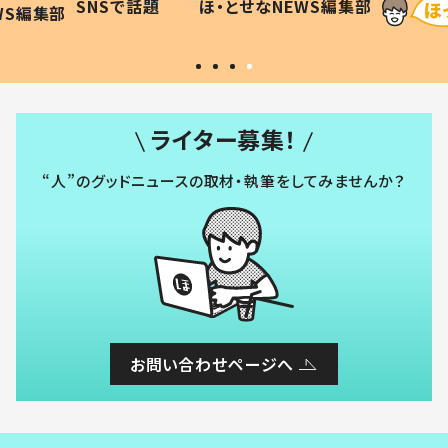
SNSで話題
ほ・とせなNEWS編集部
WS編集部
#令和の子
い」
ライター募集！
“人”のグッドニュースの取材・執筆をしてみませんか？
お問い合わせページへ