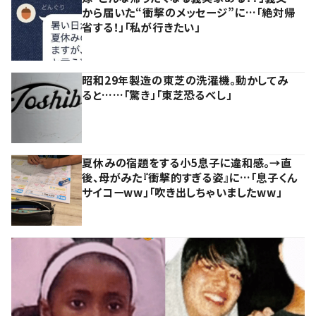
から届いた“衝撃のメッセージ”に…「絶対帰
省する！」「私が行きたい」
昭和29年製造の東芝の洗濯機。動かしてみ
ると……「驚き」「東芝恐るべし」
夏休みの宿題をする小5息子に違和感。→直
後、母がみた『衝撃的すぎる姿』に…「息子くん
サイコーww」「吹き出しちゃいましたww」