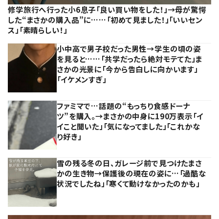
修学旅行へ行った小6息子「良い買い物をした！」→母が驚愕
した“まさかの購入品”に……「初めて見ました！」「いいセン
ス」「素晴らしい！」
小中高で男子校だった男性→学生の頃の姿
を見ると……「共学だったら絶対モテてた」ま
さかの光景に「今から告白しに向かいます」
「イケメンすぎ」
ファミマで…話題の“もっちり食感ドーナ
ツ”を購入。→まさかの中身に190万表示「イ
イこと聞いた」「気になってました」「これかな
り好き」
雪の残る冬の日、ガレージ前で見つけたまさ
かの生き物→保護後の現在の姿に…「過酷な
状況でしたね」「寒くて動けなかったのかも」