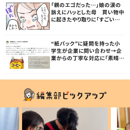
「親のエゴだった…」娘の涙の
訴えにハッとした母 買い物中
に起きたやり取りに「すごい分
かる」「改めて気付かされた」
“紙パック”に疑問を持った小
学生が企業に問い合わせ→企
業からの丁寧な対応に「素晴ら
しい」の声