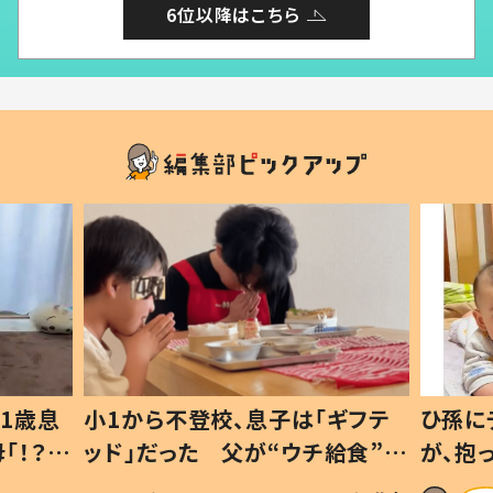
6位以降はこちら
1歳息
小1から不登校、息子は「ギフテ
ひ孫に
「！？」
ッド」だった 父が“ウチ給食”を
が、抱
に「可愛
作り続ける理由とは #令和の親
「涙が