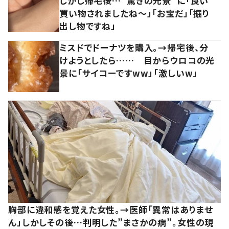
しかし帰宅後…“驚きの光景”に「良い
買い物されましたね～」「お宝だ」「掘り
出し物ですね」
ミスドでドーナツを購入。→帰宅後、分
けようとしたら…… 目からウロコの光
景に「サイコーですww」「激しいw」
胸部に違和感を覚えた女性。→医師「異常はありませ
ん」しかしその後…判明した”まさかの病”。女性の現