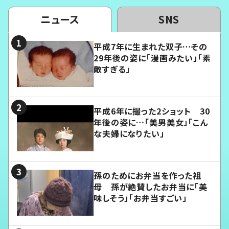
ニュース
SNS
平成7年に生まれた双子…その
29年後の姿に「漫画みたい」「素
敵すぎる」
平成6年に撮った2ショット 30
年後の姿に…「美男美女」「こん
な夫婦になりたい」
孫のためにお弁当を作った祖
母 孫が絶賛したお弁当に「美
味しそう」「お弁当すごい」