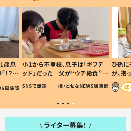
1歳息
小1から不登校、息子は「ギフテ
ひ孫に
「！？」
ッド」だった 父が“ウチ給食”を
が、抱
に「可愛
作り続ける理由とは #令和の親
「涙が
SNSで話題
ほ・とせなNEWS編集部
WS編集部
#令和の子
い」
ライター募集！