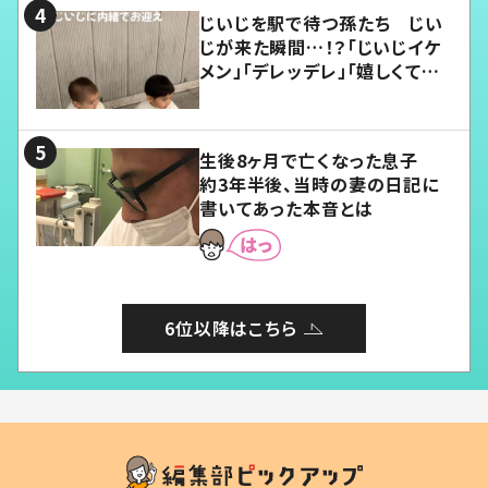
じいじを駅で待つ孫たち じい
じが来た瞬間…！？「じいじイケ
メン」「デレッデレ」「嬉しくて可
愛くてたまらない」「幸せになれ
る」
生後8ヶ月で亡くなった息子
約3年半後、当時の妻の日記に
書いてあった本音とは
6位以降はこちら