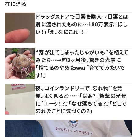
在に迫る
ドラッグストアで目薬を購入→目薬とは
別に渡されたものに…180万表示「ほし
い！」「え、なにこれ！！」
“芽が出てしまったじゃがいも”を植えて
みたら…→約3ヶ月後、驚きの光景に
「捨てるのやめたｗｗ」「育ててみたいで
す！」
夜、コインランドリーで“忘れ物”を発
見。よく見ると……「はぁ？」衝撃の光景
に「エーッ！？」「なぜ落ちてる？」「どこで
忘れたことに気づくの？」