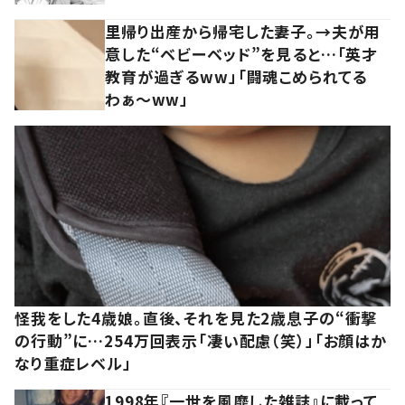
里帰り出産から帰宅した妻子。→夫が用
意した“ベビーベッド”を見ると…「英才
教育が過ぎるww」「闘魂こめられてる
わぁ～ww」
怪我をした4歳娘。直後、それを見た2歳息子の“衝撃
の行動”に…254万回表示「凄い配慮（笑）」「お顔はか
なり重症レベル」
1998年『一世を風靡した雑誌』に載って