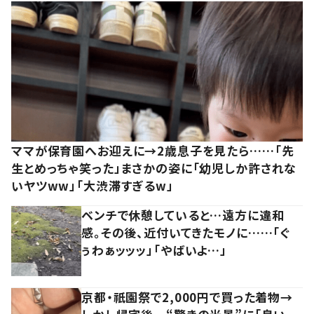
ママが保育園へお迎えに→2歳息子を見たら……「先
生とめっちゃ笑った」まさかの姿に「幼児しか許されな
いヤツww」「大渋滞すぎるw」
ベンチで休憩していると…遠方に違和
感。その後、近付いてきたモノに……「ぐ
ぅわぁッッッ」「やばいよ…」
京都・祇園祭で2,000円で買った着物→