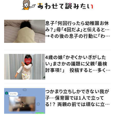
息子「何回行ったら幼稚園お休
み？」母「4回だよ」と伝えると…
→その後の息子の行動に「わか
るよその気持ち」「うちの子も！」
の声
4歳の娘「かぞくかいぎがした
い」まさかの議題に父親「最検
討事項！」 投稿すると…多くの
意見が寄せられる！
つかまり立ちしかできない我が
子…保育園では1人で立って
る！？ 両親の前では頑なに立た
ない1歳児が可愛すぎる…！