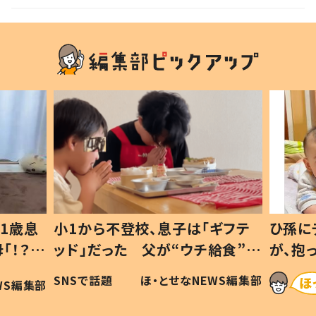
1歳息
小1から不登校、息子は「ギフテ
ひ孫に
「！？」
ッド」だった 父が“ウチ給食”を
が、抱
に「可愛
作り続ける理由とは #令和の親
「涙が
SNSで話題
ほ・とせなNEWS編集部
WS編集部
#令和の子
い」