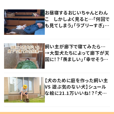
お昼寝するおじいちゃんとわん
こ しかしよく見ると…「何回で
も見てしまう」「ラブリーすぎ」の
声
飼い主が廊下で寝てみたら…
→大型犬たちによって廊下が天
国に！？「羨ましい」「幸せそう」
の声
【犬のために庭を作った飼い主
VS 遊ぶ気のない犬】シュール
な絵に21.1万いいね！？「犬の
強い意志を感じる」