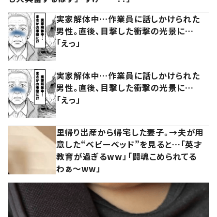
実家解体中…作業員に話しかけられた
男性。直後、目撃した衝撃の光景に…
「えっ」
実家解体中…作業員に話しかけられた
男性。直後、目撃した衝撃の光景に…
「えっ」
里帰り出産から帰宅した妻子。→夫が用
意した“ベビーベッド”を見ると…「英才
教育が過ぎるww」「闘魂こめられてる
わぁ～ww」