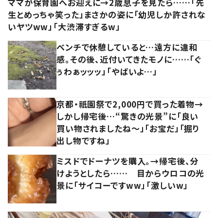
ママが保育園へお迎えに→2歳息子を見たら……「先
生とめっちゃ笑った」まさかの姿に「幼児しか許されな
いヤツww」「大渋滞すぎるw」
ベンチで休憩していると…遠方に違和
感。その後、近付いてきたモノに……「ぐ
ぅわぁッッッ」「やばいよ…」
京都・祇園祭で2,000円で買った着物→
しかし帰宅後…“驚きの光景”に「良い
買い物されましたね～」「お宝だ」「掘り
出し物ですね」
ミスドでドーナツを購入。→帰宅後、分
けようとしたら…… 目からウロコの光
景に「サイコーですww」「激しいw」