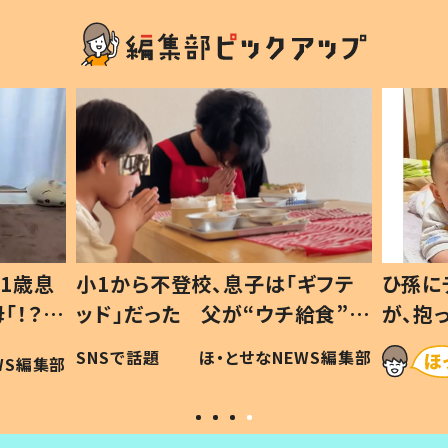
1歳息
小1から不登校、息子は「ギフテ
ひ孫に
「！？」
ッド」だった 父が“ウチ給食”を
が、抱
に「可愛
作り続ける理由とは #令和の親
「涙が
SNSで話題
ほ・とせなNEWS編集部
WS編集部
#令和の子
い」