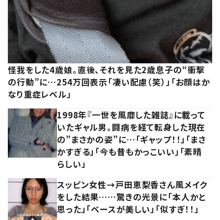
怪我をした4歳娘。直後、それを見た2歳息子の“衝撃
の行動”に…254万回表示「凄い配慮（笑）」「お顔はか
なり重症レベル」
1998年『一世を風靡した雑誌』に載って
いたギャル男。闘病を経て転身した現在
の”まさかの姿”に…「ギャップ！！」「まさ
かすぎる」「今も昔もかっこいい」「素晴
らしい」
スッピン女性→戸田恵梨香さん風メイク
をした結果……驚きの光景に「本人かと
思った」「ベースが美しい」「似すぎ！！」