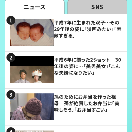
ニュース
SNS
平成7年に生まれた双子…その
29年後の姿に「漫画みたい」「素
敵すぎる」
平成6年に撮った2ショット 30
年後の姿に…「美男美女」「こん
な夫婦になりたい」
孫のためにお弁当を作った祖
母 孫が絶賛したお弁当に「美
味しそう」「お弁当すごい」