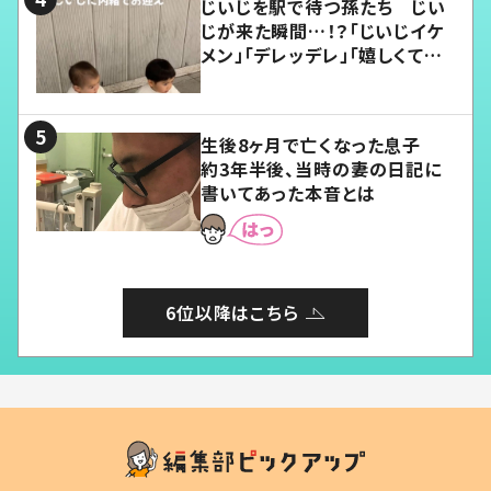
じいじを駅で待つ孫たち じい
じが来た瞬間…！？「じいじイケ
メン」「デレッデレ」「嬉しくて可
愛くてたまらない」「幸せになれ
る」
生後8ヶ月で亡くなった息子
約3年半後、当時の妻の日記に
書いてあった本音とは
6位以降はこちら