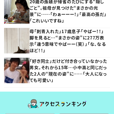
20歳の孫娘が帰省のたびにする“隠し
ごと”。祖母が見つけた“まさかの光
景”に……「わぁーーー！」「最高の孫だ」
「これいいですね」
母「刺青入れた」17歳息子「やばー！！」
脚を見ると…“まさかの姿”に277万表
示「違う意味でやばーー（笑）」「な、なる
ほど！！」
「好き同士」だけど付き合っていなかった
男女。それから15年…小中高と同じだっ
た2人の“現在の姿”に……「大人になっ
ても可愛い」