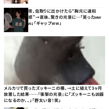
夜、虫取りに出かけたら“胸元に違和
感”→直後、驚きの光景に…「笑ったｗｗ
ｗ」「ギャップww」
メルカリで買ったズッキーニの種。→土に植えて3ヶ月
放置した結果……『衝撃の光景』に「ズッキーニも凶器
になるのか、、」「野太い音！笑」