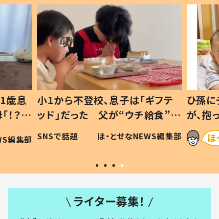
1歳息
小1から不登校、息子は「ギフテ
ひ孫に
「！？」
ッド」だった 父が“ウチ給食”を
が、抱
に「可愛
作り続ける理由とは #令和の親
「涙が
SNSで話題
ほ・とせなNEWS編集部
WS編集部
#令和の子
い」
ライター募集！