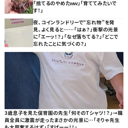
「捨てるのやめたｗｗ」「育ててみたいで
す！」
夜、コインランドリーで“忘れ物”を発
見。よく見ると……「はぁ？」衝撃の光景
に「エーッ！？」「なぜ落ちてる？」「どこで
忘れたことに気づくの？」
3歳息子を見た保育園の先生「何そのTシャツ！？」→職
員全員に激震が走ったまさかの光景に…「そりゃ先生
も大興奮するはず」「すげーー！！」