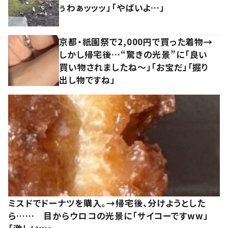
ぅわぁッッッ」「やばいよ…」
京都・祇園祭で2,000円で買った着物→
しかし帰宅後…“驚きの光景”に「良い
買い物されましたね～」「お宝だ」「掘り
出し物ですね」
ミスドでドーナツを購入。→帰宅後、分けようとした
ら…… 目からウロコの光景に「サイコーですww」