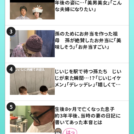
年後の姿に…「美男美女」「こん
な夫婦になりたい」
孫のためにお弁当を作った祖
母 孫が絶賛したお弁当に「美
味しそう」「お弁当すごい」
じいじを駅で待つ孫たち じい
じが来た瞬間…！？「じいじイケ
メン」「デレッデレ」「嬉しくて可
愛くてたまらない」「幸せになれ
る」
生後8ヶ月で亡くなった息子
約3年半後、当時の妻の日記に
書いてあった本音とは