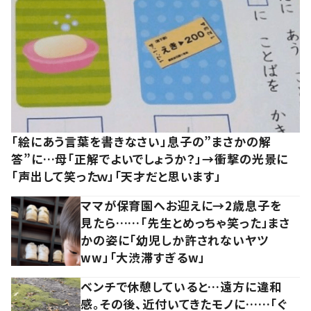
「絵にあう言葉を書きなさい」息子の”まさかの解
答”に…母「正解でよいでしょうか？」→衝撃の光景に
「声出して笑ったｗ」「天才だと思います」
ママが保育園へお迎えに→2歳息子を
見たら……「先生とめっちゃ笑った」まさ
かの姿に「幼児しか許されないヤツ
ww」「大渋滞すぎるw」
ベンチで休憩していると…遠方に違和
感。その後、近付いてきたモノに……「ぐ