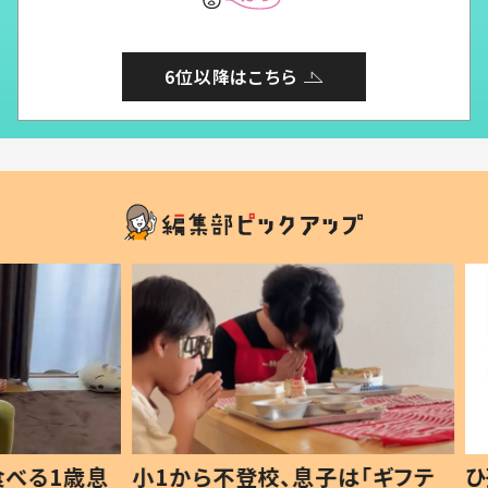
6位以降はこちら
1歳息
小1から不登校、息子は「ギフテ
ひ孫に