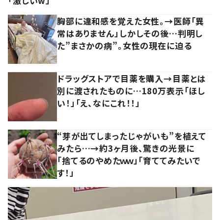
「激しいw」
胸部に違和感を覚えた女性。→医師「異
常はありません」しかしその後…判明し
た”まさかの病”。女性の現在に迫る
ドラッグストアで目薬を購入→目薬とは
別に渡されたものに…180万表示「ほし
い！」「え、なにこれ！！」
“芽が出てしまったじゃがいも”を植えて
みたら…→約3ヶ月後、驚きの光景に
「捨てるのやめたｗｗ」「育ててみたいで
す！」