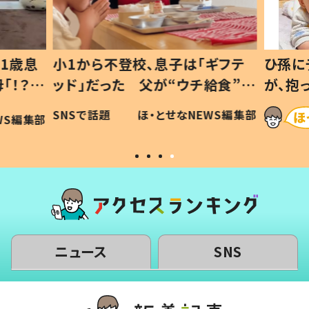
1歳息
小1から不登校、息子は「ギフテ
ひ孫に
「！？」
ッド」だった 父が“ウチ給食”を
が、抱
に「可愛
作り続ける理由とは #令和の親
「涙が
SNSで話題
ほ・とせなNEWS編集部
WS編集部
#令和の子
い」
ニュース
SNS