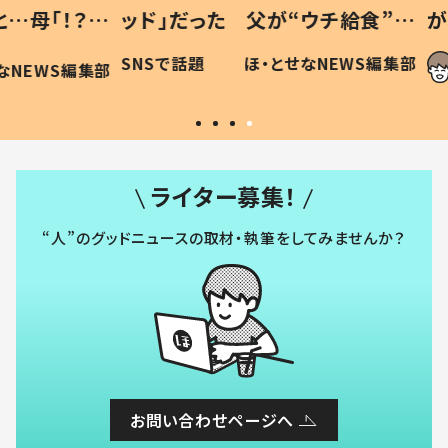
「！？」
ッド」だった 父が“ウチ給食”を
が、抱
に「可愛
作り続ける理由とは #令和の親
「涙が
SNSで話題
ほ・とせなNEWS編集部
WS編集部
#令和の子
い」
ライター募集！
“人”のグッドニュースの取材・執筆をしてみませんか？
お問い合わせページへ