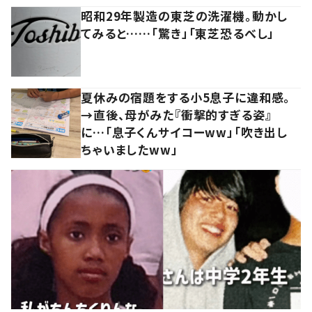
昭和29年製造の東芝の洗濯機。動かし
てみると……「驚き」「東芝恐るべし」
夏休みの宿題をする小5息子に違和感。
→直後、母がみた『衝撃的すぎる姿』
に…「息子くんサイコーww」「吹き出し
ちゃいましたww」