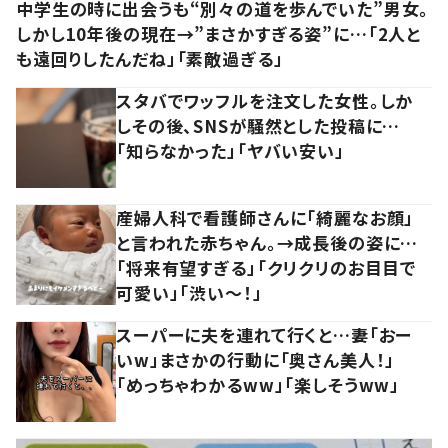
中学生の時に出会うも“別々の道を歩んでいた”男女。
しかし10年後の現在→”まさかすぎる姿”に…「2人と
も遠回りしたんだね」「素敵過ぎる」
スタバでワッフルを注文した女性。しか
しその後、SNSが騒然とした投稿に…
「知らなかった」「ヤバい安い」
産婦人科で看護師さんに「綺麗なお顔」
と言われた赤ちゃん。→成長後の姿に…
「将来有望すぎる」「クリクリのお目目で
可愛い」「渋い～！」
スーパーに夫を連れて行くと…妻「おー
いw」まさかの行動に「奥さん美人！」
「めっちゃわかるww」「楽しそうww」