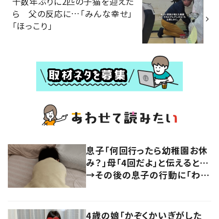
十数年ぶりに2匹の子猫を迎えた
ら 父の反応に…「みんな幸せ」
「ほっこり」
息子「何回行ったら幼稚園お休
み？」母「4回だよ」と伝えると…
→その後の息子の行動に「わか
るよその気持ち」「うちの子も！」
の声
4歳の娘「かぞくかいぎがした