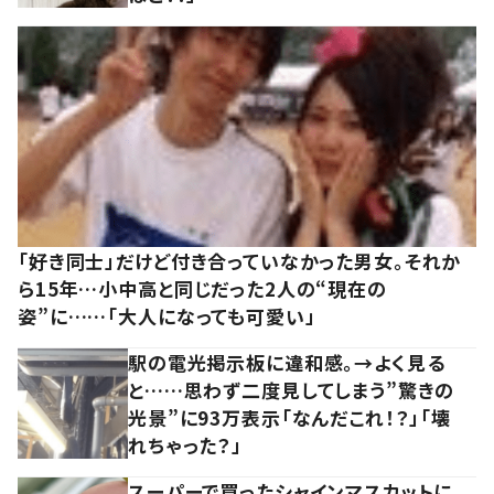
「好き同士」だけど付き合っていなかった男女。それか
ら15年…小中高と同じだった2人の“現在の
姿”に……「大人になっても可愛い」
駅の電光掲示板に違和感。→よく見る
と……思わず二度見してしまう”驚きの
光景”に93万表示「なんだこれ！？」「壊
れちゃった？」
スーパーで買ったシャインマスカットに