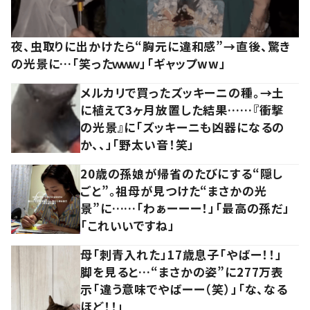
夜、虫取りに出かけたら“胸元に違和感”→直後、驚き
の光景に…「笑ったｗｗｗ」「ギャップww」
メルカリで買ったズッキーニの種。→土
に植えて3ヶ月放置した結果……『衝撃
の光景』に「ズッキーニも凶器になるの
か、、」「野太い音！笑」
20歳の孫娘が帰省のたびにする“隠し
ごと”。祖母が見つけた“まさかの光
景”に……「わぁーーー！」「最高の孫だ」
「これいいですね」
母「刺青入れた」17歳息子「やばー！！」
脚を見ると…“まさかの姿”に277万表
示「違う意味でやばーー（笑）」「な、なる
ほど！！」