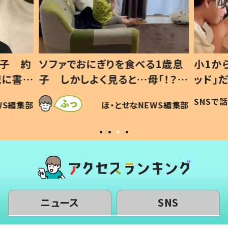
1歳息
小1から不登校、息子は「ギフテ
ひ孫に
「！？」
ッド」だった 父が“ウチ給食”を
が、抱
に「可愛
作り続ける理由とは #令和の親
「涙が
SNSで話題
ほ・とせなNEWS編集部
WS編集部
#令和の子
い」
ニュース
SNS