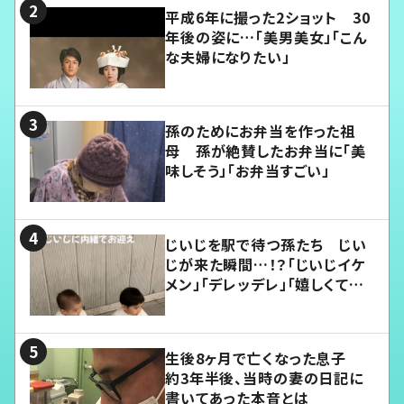
平成6年に撮った2ショット 30
年後の姿に…「美男美女」「こん
な夫婦になりたい」
孫のためにお弁当を作った祖
母 孫が絶賛したお弁当に「美
味しそう」「お弁当すごい」
じいじを駅で待つ孫たち じい
じが来た瞬間…！？「じいじイケ
メン」「デレッデレ」「嬉しくて可
愛くてたまらない」「幸せになれ
る」
生後8ヶ月で亡くなった息子
約3年半後、当時の妻の日記に
書いてあった本音とは