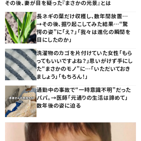
その後、妻が目を疑った『まさかの光景』とは
長ネギの葉だけ収穫し、数年間放置…
→その後、掘り起こしてみた結果…“驚
愕の姿”に「え？」「我々は進化の瞬間を
目にしたのか」
洗濯物のカゴを片付けていた女性「もら
ってもいいですよね？」思いがけず手にし
た“まさかのモノ”に…「いただいておき
ましょう」「もちろん！」
通勤中の事故で“一時意識不明”だった
パパ。→医師「元通りの生活は諦めて」
数年後の姿に迫る