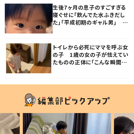
生後7ヶ月の息子のすごすぎる
寝ぐせに「飲んでた水ふきだし
た」「平成初期のギャル男」 実
は遺伝が関係しており、祖父の
写真にも反響が
トイレから必死にママを呼ぶ女
の子 1歳の女の子が怯えてい
たものの正体に「こんな瞬間
が！？」「可愛いぃぃ！」の声