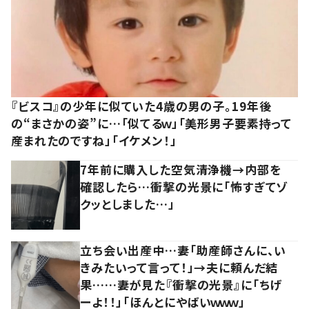
『ビスコ』の少年に似ていた4歳の男の子。19年後
の“まさかの姿”に…「似てるｗ」「美形男子要素持って
産まれたのですね」「イケメン！」
7年前に購入した空気清浄機→内部を
確認したら…衝撃の光景に「怖すぎてゾ
クッとしました…」
立ち会い出産中…妻「助産師さんに、い
きみたいって言って！」→夫に頼んだ結
果……妻が見た『衝撃の光景』に「ちげ
ーよ！！」「ほんとにやばいｗｗｗ」