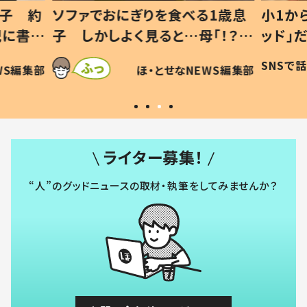
1歳息
小1から不登校、息子は「ギフテ
ひ孫に
「！？」
ッド」だった 父が“ウチ給食”を
が、抱
に「可愛
作り続ける理由とは #令和の親
「涙が
SNSで話題
ほ・とせなNEWS編集部
WS編集部
#令和の子
い」
ライター募集！
“人”のグッドニュースの取材・執筆をしてみませんか？