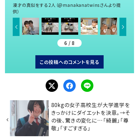
漫才の真似をする2人（@manakanatwinsさんより提
供）
6 / 8
この投稿へのコメントを見る
80kgの女子高校生が大学進学を
きっかけにダイエットを決意。→そ
の後、驚きの変化に…「綺麗」「尊
敬」「すごすぎる」