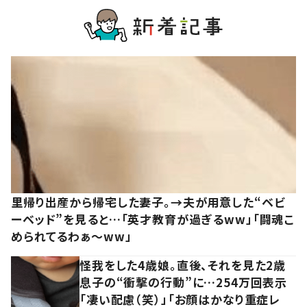
里帰り出産から帰宅した妻子。→夫が用意した“ベビ
ーベッド”を見ると…「英才教育が過ぎるww」「闘魂こ
められてるわぁ～ww」
怪我をした4歳娘。直後、それを見た2歳
息子の“衝撃の行動”に…254万回表示
「凄い配慮（笑）」「お顔はかなり重症レ