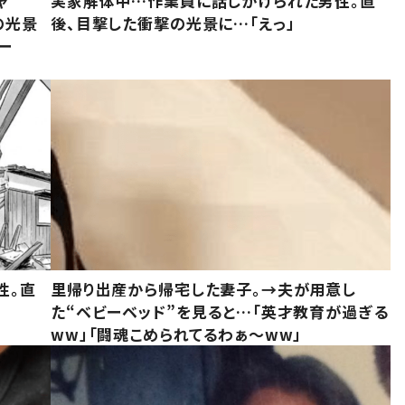
ャ
実家解体中…作業員に話しかけられた男性。直
の光景
後、目撃した衝撃の光景に…「えっ」
ー
性。直
里帰り出産から帰宅した妻子。→夫が用意し
た“ベビーベッド”を見ると…「英才教育が過ぎる
ww」「闘魂こめられてるわぁ～ww」