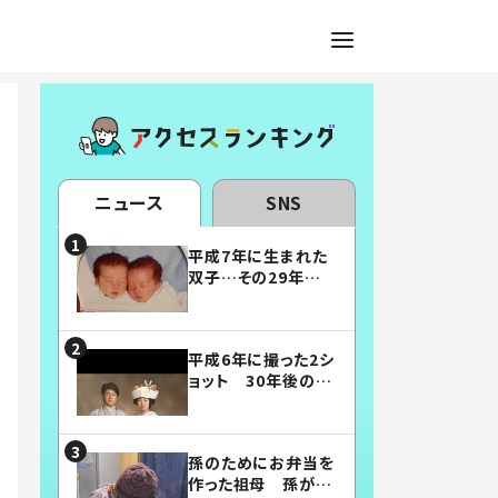
ニュース
SNS
平成7年に生まれた
双子…その29年後
の姿に「漫画みたい」
「素敵すぎる」
平成6年に撮った2シ
ョット 30年後の姿
に…「美男美女」「こ
んな夫婦になりた
い」
孫のためにお弁当を
作った祖母 孫が絶