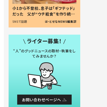
小1から不登校、息子は「ギフテッド」
だった 父が“ウチ給食”を作り続け
る理由とは #令和の親 #令和の子
SNSで話題
ほ・とせなNEWS編集部
ライター募集！
“人”のグッドニュースの取材・執筆をし
てみませんか？
お問い合わせページへ