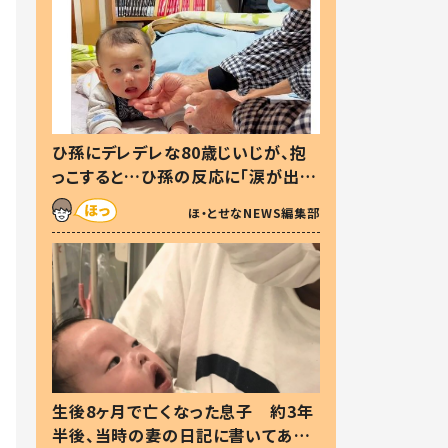
ひ孫にデレデレな80歳じいじが、抱
っこすると…ひ孫の反応に「涙が出ま
した」「可愛くて仕方ない」
ほ・とせなNEWS編集部
生後8ヶ月で亡くなった息子 約3年
半後、当時の妻の日記に書いてあっ