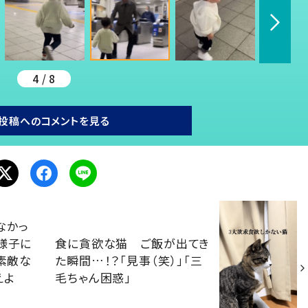
4 / 8
投稿へのコメントを見る
なかっ
様子に
食に貪欲な猫 ご飯が出てき
「素敵な
た瞬間…！？「見事（笑）」「三
えよ
毛ちゃん困惑」