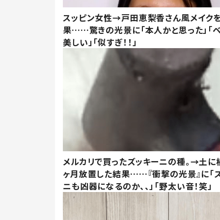
スッピン女性→戸田恵梨香さん風メイク
果……驚きの光景に「本人かと思った」「
美しい」「似すぎ！！」
メルカリで買ったズッキーニの種。→土に
ヶ月放置した結果……『衝撃の光景』に「
ニも凶器になるのか、、」「野太い音！笑」