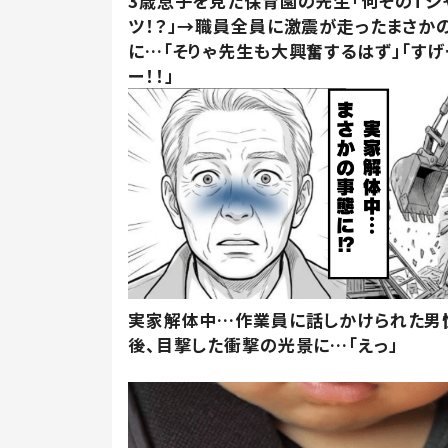
3歳息子を見た保育園の先生「何そのTシ
ツ！？」→職員全員に激震が走ったまさか
に…「そりゃ先生も大興奮するはず」「すげ
ー！！」
実家解体中…作業員に話しかけられた男
後、目撃した衝撃の光景に…「えっ」