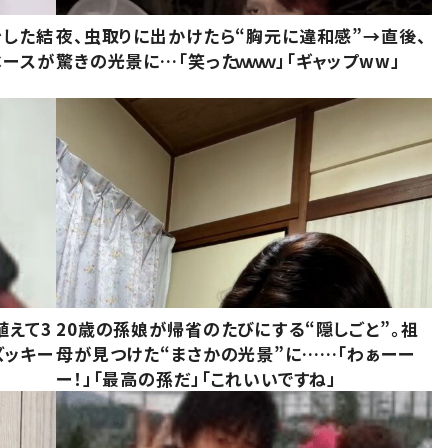
をした結
夜、虫取りに出かけたら“胸元に違和感”→直後、
ベースが
驚きの光景に…「笑ったｗｗｗ」「ギャップww」
植えて3
20歳の孫娘が帰省のたびにする“隠しごと”。祖
ズッキー
母が見つけた“まさかの光景”に……「わぁーー
ー！」「最高の孫だ」「これいいですね」