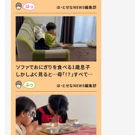
た本音とは
ほ・とせなNEWS編集部
ソファでおにぎりを食べる1歳息子
しかしよく見ると…母「！？」すべてを
察した母の投稿に「可愛いから許
ほ・とせなNEWS編集部
す！」「現行犯〜」