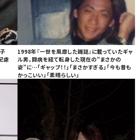
息子
1998年『一世を風靡した雑誌』に載っていたギャ
配慮
ル男。闘病を経て転身した現在の”まさかの
姿”に…「ギャップ！！」「まさかすぎる」「今も昔も
かっこいい」「素晴らしい」