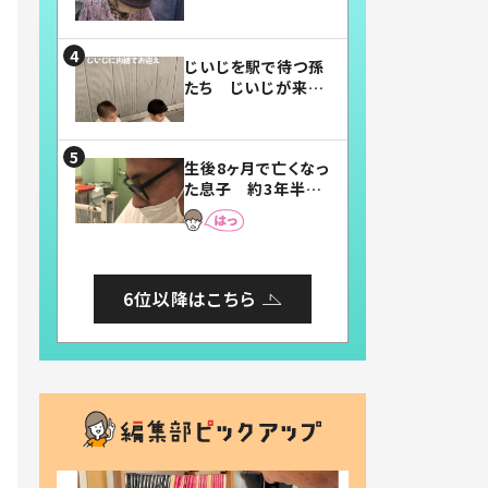
賛したお弁当に「美
味しそう」「お弁当す
ごい」
じいじを駅で待つ孫
たち じいじが来た
瞬間…！？「じいじイ
ケメン」「デレッデレ」
「嬉しくて可愛くてた
生後8ヶ月で亡くなっ
まらない」「幸せにな
た息子 約3年半
れる」
後、当時の妻の日記
に書いてあった本音
とは
6位以降はこちら