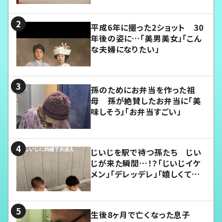
平成6年に撮った2ショット 30
年後の姿に…「美男美女」「こん
な夫婦になりたい」
孫のためにお弁当を作った祖
母 孫が絶賛したお弁当に「美
味しそう」「お弁当すごい」
じいじを駅で待つ孫たち じい
じが来た瞬間…！？「じいじイケ
メン」「デレッデレ」「嬉しくて可
愛くてたまらない」「幸せになれ
る」
生後8ヶ月で亡くなった息子