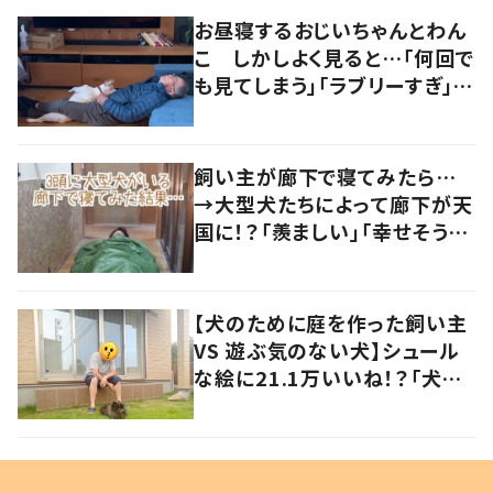
お昼寝するおじいちゃんとわん
こ しかしよく見ると…「何回で
も見てしまう」「ラブリーすぎ」の
声
飼い主が廊下で寝てみたら…
→大型犬たちによって廊下が天
国に！？「羨ましい」「幸せそう」
の声
【犬のために庭を作った飼い主
VS 遊ぶ気のない犬】シュール
な絵に21.1万いいね！？「犬の
強い意志を感じる」