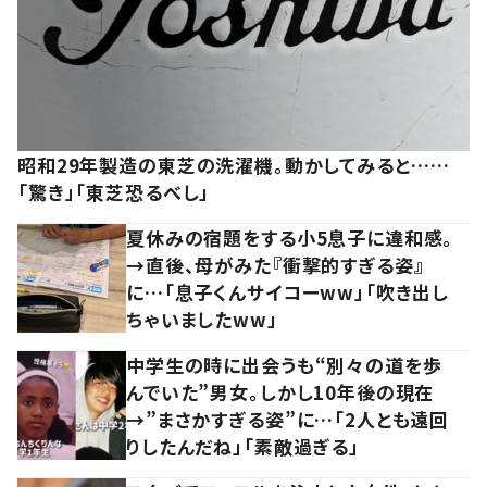
昭和29年製造の東芝の洗濯機。動かしてみると……
「驚き」「東芝恐るべし」
夏休みの宿題をする小5息子に違和感。
→直後、母がみた『衝撃的すぎる姿』
に…「息子くんサイコーww」「吹き出し
ちゃいましたww」
中学生の時に出会うも“別々の道を歩
んでいた”男女。しかし10年後の現在
→”まさかすぎる姿”に…「2人とも遠回
りしたんだね」「素敵過ぎる」