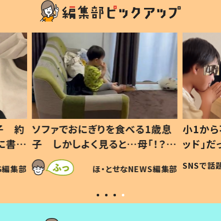
1歳息
小1から不登校、息子は「ギフテ
ひ孫に
「！？」
ッド」だった 父が“ウチ給食”を
が、抱
に「可愛
作り続ける理由とは #令和の親
「涙が
SNSで話題
ほ・とせなNEWS編集部
WS編集部
#令和の子
い」