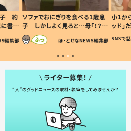
1歳息
小1から不登校、息子は「ギフテ
ひ孫に
「！？」
ッド」だった 父が“ウチ給食”を
が、抱
に「可愛
作り続ける理由とは #令和の親
「涙が
SNSで話題
ほ・とせなNEWS編集部
WS編集部
#令和の子
い」
ライター募集！
“人”のグッドニュースの取材・執筆をしてみませんか？