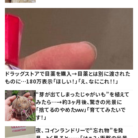
ドラッグストアで目薬を購入→目薬とは別に渡された
ものに…180万表示「ほしい！」「え、なにこれ！！」
“芽が出てしまったじゃがいも”を植えて
みたら…→約3ヶ月後、驚きの光景に
「捨てるのやめたｗｗ」「育ててみたいで
す！」
夜、コインランドリーで“忘れ物”を発
見。よく見ると……「はぁ？」衝撃の光景