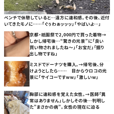
ベンチで休憩していると…遠方に違和感。その後、近付
いてきたモノに……「ぐぅわぁッッッ」「やばいよ…」
京都・祇園祭で2,000円で買った着物→
しかし帰宅後…“驚きの光景”に「良い
買い物されましたね～」「お宝だ」「掘り
出し物ですね」
ミスドでドーナツを購入。→帰宅後、分
けようとしたら…… 目からウロコの光
景に「サイコーですww」「激しいw」
胸部に違和感を覚えた女性。→医師「異
常はありません」しかしその後…判明し
た”まさかの病”。女性の現在に迫る