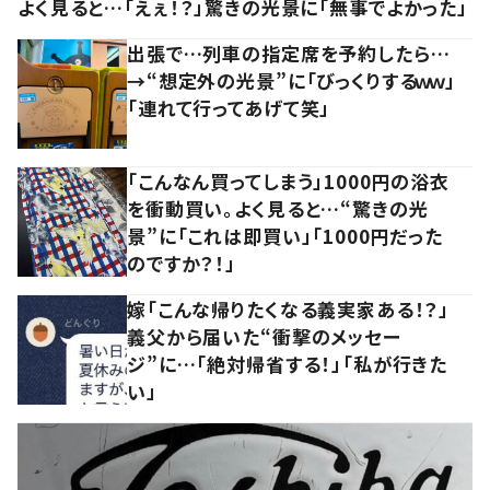
よく見ると…「えぇ！？」驚きの光景に「無事でよかった」
出張で…列車の指定席を予約したら…
→“想定外の光景”に「びっくりするｗｗ」
「連れて行ってあげて笑」
「こんなん買ってしまう」1000円の浴衣
を衝動買い。よく見ると…“驚きの光
景”に「これは即買い」「1000円だった
のですか？！」
嫁「こんな帰りたくなる義実家ある！？」
義父から届いた“衝撃のメッセー
ジ”に…「絶対帰省する！」「私が行きた
い」