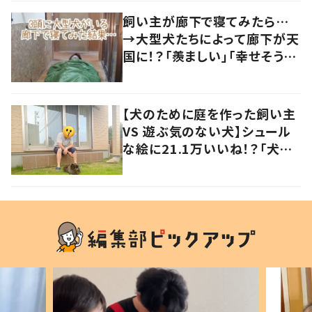
飼い主が廊下で寝てみたら…
→大型犬たちによって廊下が天
国に！？「羨ましい」「幸せそう」
の声
【犬のために庭を作った飼い主
VS 遊ぶ気のない犬】シュール
な絵に21.1万いいね！？「犬の
強い意志を感じる」