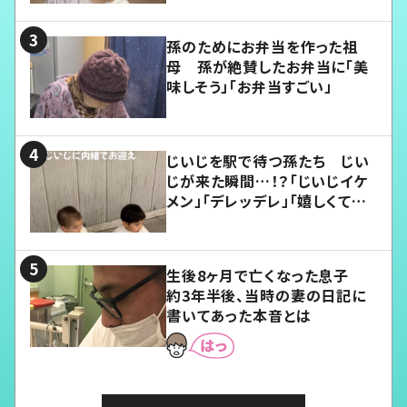
孫のためにお弁当を作った祖
母 孫が絶賛したお弁当に「美
味しそう」「お弁当すごい」
じいじを駅で待つ孫たち じい
じが来た瞬間…！？「じいじイケ
メン」「デレッデレ」「嬉しくて可
愛くてたまらない」「幸せになれ
る」
生後8ヶ月で亡くなった息子
約3年半後、当時の妻の日記に
書いてあった本音とは