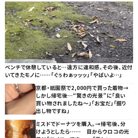
ベンチで休憩していると…遠方に違和感。その後、近付
いてきたモノに……「ぐぅわぁッッッ」「やばいよ…」
京都・祇園祭で2,000円で買った着物→
しかし帰宅後…“驚きの光景”に「良い
買い物されましたね～」「お宝だ」「掘り
出し物ですね」
ミスドでドーナツを購入。→帰宅後、分
けようとしたら…… 目からウロコの光