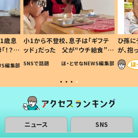
1歳息
小1から不登校、息子は「ギフテ
ひ孫に
「！？」
ッド」だった 父が“ウチ給食”を
が、抱
に「可愛
作り続ける理由とは #令和の親
「涙が
SNSで話題
ほ・とせなNEWS編集部
WS編集部
#令和の子
い」
ニュース
SNS