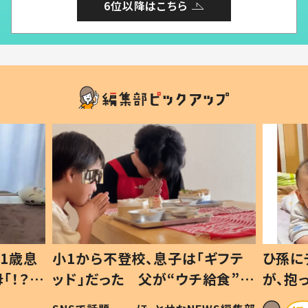
6位以降はこちら
1歳息
小1から不登校、息子は「ギフテ
ひ孫に
「！？」
ッド」だった 父が“ウチ給食”を
が、抱
に「可愛
作り続ける理由とは #令和の親
「涙が