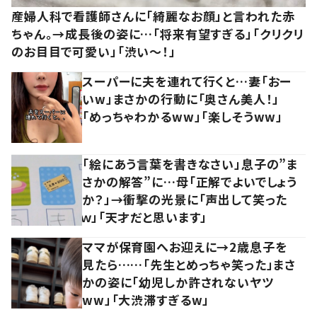
産婦人科で看護師さんに「綺麗なお顔」と言われた赤
ちゃん。→成長後の姿に…「将来有望すぎる」「クリクリ
のお目目で可愛い」「渋い～！」
スーパーに夫を連れて行くと…妻「おー
いw」まさかの行動に「奥さん美人！」
「めっちゃわかるww」「楽しそうww」
「絵にあう言葉を書きなさい」息子の”ま
さかの解答”に…母「正解でよいでしょう
か？」→衝撃の光景に「声出して笑った
ｗ」「天才だと思います」
ママが保育園へお迎えに→2歳息子を
見たら……「先生とめっちゃ笑った」まさ
かの姿に「幼児しか許されないヤツ
ww」「大渋滞すぎるw」