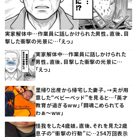
実家解体中…作業員に話しかけられた男性。直後、目
撃した衝撃の光景に…「えっ」
実家解体中…作業員に話しかけられた
男性。直後、目撃した衝撃の光景に…
「えっ」
里帰り出産から帰宅した妻子。→夫が用
意した“ベビーベッド”を見ると…「英才
教育が過ぎるww」「闘魂こめられてる
わぁ～ww」
怪我をした4歳娘。直後、それを見た2歳
息子の“衝撃の行動”に…254万回表示