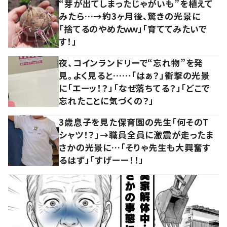
“芽が出てしまったじゃがいも”を植えて
みたら…→約3ヶ月後、驚きの光景に
「捨てるのやめたｗｗ」「育ててみたいで
す！」
夜、コインランドリーで“忘れ物”を発
見。よく見ると……「はぁ？」衝撃の光景
に「エーッ！？」「なぜ落ちてる？」「どこで
忘れたことに気づくの？」
3歳息子を見た保育園の先生「何そのT
シャツ！？」→職員全員に激震が走ったま
さかの光景に…「そりゃ先生も大興奮す
るはず」「すげーー！！」