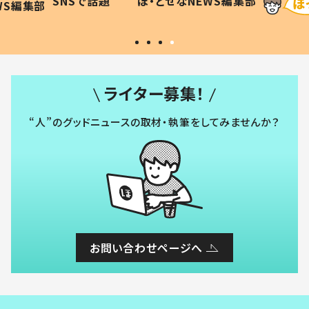
SNSで話題
ほ・とせなNEWS編集部
WS編集部
#令和の子
い」
ライター募集！
“人”のグッドニュースの取材・執筆をしてみませんか？
お問い合わせページへ