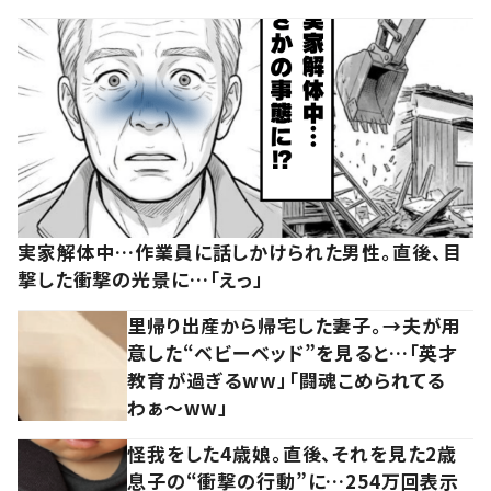
実家解体中…作業員に話しかけられた男性。直後、目
撃した衝撃の光景に…「えっ」
里帰り出産から帰宅した妻子。→夫が用
意した“ベビーベッド”を見ると…「英才
教育が過ぎるww」「闘魂こめられてる
わぁ～ww」
怪我をした4歳娘。直後、それを見た2歳
息子の“衝撃の行動”に…254万回表示