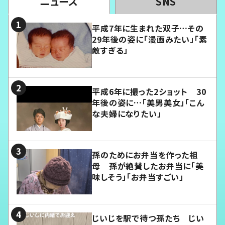
ニュース
SNS
平成7年に生まれた双子…その
29年後の姿に「漫画みたい」「素
敵すぎる」
平成6年に撮った2ショット 30
年後の姿に…「美男美女」「こん
な夫婦になりたい」
孫のためにお弁当を作った祖
母 孫が絶賛したお弁当に「美
味しそう」「お弁当すごい」
じいじを駅で待つ孫たち じい