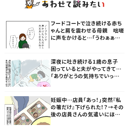
フードコートで泣き続ける赤ち
ゃんと肩を震わせる母親 咄嗟
に声をかけると…「うわぁぁぁ」
大声で泣く母親に共感の声
深夜に吐き続ける1歳の息子
困っていると夫がやってきて…
「ありがとうの気持ちでいっぱ
いです」
妊娠中…店員「あっ！」突然『私
の箸だけ』下げられた！？→その
後の店員さんの気遣いにほっこ
り…！