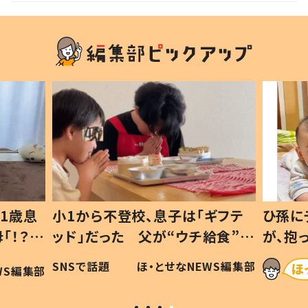
1歳息
小1から不登校、息子は「ギフテ
ひ孫に
「！？」
ッド」だった 父が“ウチ給食”を
が、抱
に「可愛
作り続ける理由とは #令和の親
「涙が
SNSで話題
ほ・とせなNEWS編集部
WS編集部
#令和の子
い」