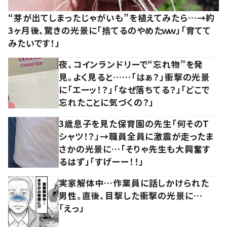
“芽が出てしまったじゃがいも”を植えてみたら…→約
3ヶ月後、驚きの光景に「捨てるのやめたｗｗ」「育てて
みたいです！」
夜、コインランドリーで“忘れ物”を発
見。よく見ると……「はぁ？」衝撃の光景
に「エーッ！？」「なぜ落ちてる？」「どこで
忘れたことに気づくの？」
3歳息子を見た保育園の先生「何そのT
シャツ！？」→職員全員に激震が走ったま
さかの光景に…「そりゃ先生も大興奮す
るはず」「すげーー！！」
実家解体中…作業員に話しかけられた
男性。直後、目撃した衝撃の光景に…
「えっ」