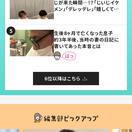
じが来た瞬間…！？「じいじイケ
メン」「デレッデレ」「嬉しくて可
愛くてたまらない」「幸せになれ
る」
生後8ヶ月で亡くなった息子
約3年半後、当時の妻の日記に
書いてあった本音とは
6位以降はこちら