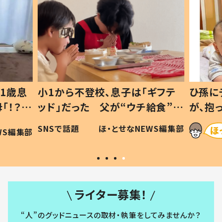
1歳息
小1から不登校、息子は「ギフテ
ひ孫に
「！？」
ッド」だった 父が“ウチ給食”を
が、抱
に「可愛
作り続ける理由とは #令和の親
「涙が
SNSで話題
ほ・とせなNEWS編集部
WS編集部
#令和の子
い」
ライター募集！
“人”のグッドニュースの取材・執筆をしてみませんか？