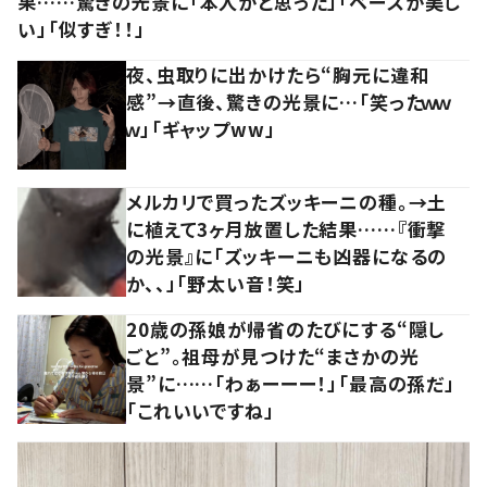
果……驚きの光景に「本人かと思った」「ベースが美し
い」「似すぎ！！」
夜、虫取りに出かけたら“胸元に違和
感”→直後、驚きの光景に…「笑ったｗｗ
ｗ」「ギャップww」
メルカリで買ったズッキーニの種。→土
に植えて3ヶ月放置した結果……『衝撃
の光景』に「ズッキーニも凶器になるの
か、、」「野太い音！笑」
20歳の孫娘が帰省のたびにする“隠し
ごと”。祖母が見つけた“まさかの光
景”に……「わぁーーー！」「最高の孫だ」
「これいいですね」