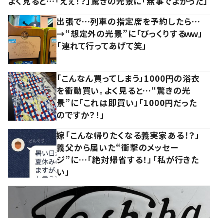
よく見ると…「えぇ！？」驚きの光景に「無事でよかった」
出張で…列車の指定席を予約したら…
→“想定外の光景”に「びっくりするｗｗ」
「連れて行ってあげて笑」
「こんなん買ってしまう」1000円の浴衣
を衝動買い。よく見ると…“驚きの光
景”に「これは即買い」「1000円だった
のですか？！」
嫁「こんな帰りたくなる義実家ある！？」
義父から届いた“衝撃のメッセー
ジ”に…「絶対帰省する！」「私が行きた
い」