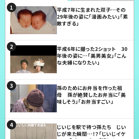
平成7年に生まれた双子…その
29年後の姿に「漫画みたい」「素
敵すぎる」
平成6年に撮った2ショット 30
年後の姿に…「美男美女」「こん
な夫婦になりたい」
孫のためにお弁当を作った祖
母 孫が絶賛したお弁当に「美
味しそう」「お弁当すごい」
じいじを駅で待つ孫たち じい
じが来た瞬間…！？「じいじイケ