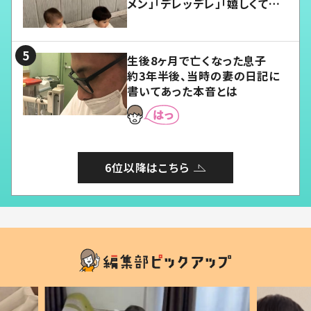
メン」「デレッデレ」「嬉しくて可
愛くてたまらない」「幸せになれ
る」
生後8ヶ月で亡くなった息子
約3年半後、当時の妻の日記に
書いてあった本音とは
6位以降はこちら