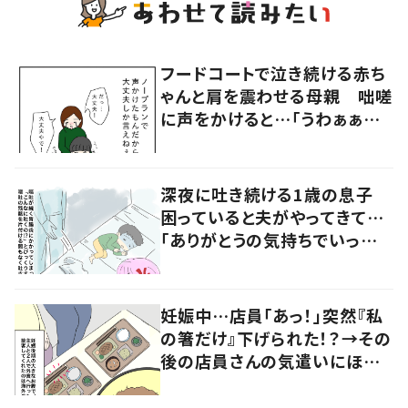
フードコートで泣き続ける赤ち
ゃんと肩を震わせる母親 咄嗟
に声をかけると…「うわぁぁぁ」
大声で泣く母親に共感の声
深夜に吐き続ける1歳の息子
困っていると夫がやってきて…
「ありがとうの気持ちでいっぱ
いです」
妊娠中…店員「あっ！」突然『私
の箸だけ』下げられた！？→その
後の店員さんの気遣いにほっこ
り…！