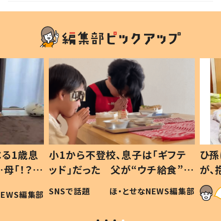
1歳息
小1から不登校、息子は「ギフテ
ひ孫に
「！？」
ッド」だった 父が“ウチ給食”を
が、抱
に「可愛
作り続ける理由とは #令和の親
「涙が
SNSで話題
ほ・とせなNEWS編集部
WS編集部
#令和の子
い」