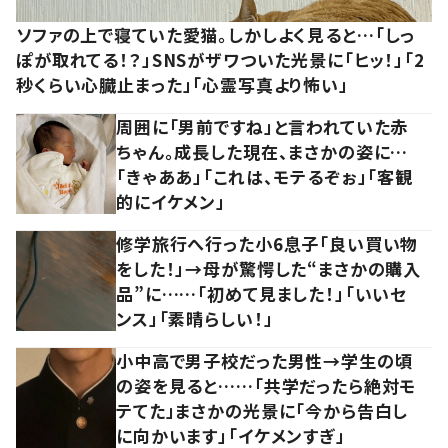
ソファの上で寝ていた愛猫。しかしよく見ると…「しっ
ぽが取れてる！？」SNSがザワついた光景に「ヒッ！」「2
秒くらい心臓止まった」「心霊写真より怖い」
周囲に「男前ですね」と言われていた赤
ちゃん。成長した現在、まさかの姿に…
「きゃああ」「これは、モテるぞぉ」「客観
的にイケメン」
修学旅行へ行った小6息子「良い買い物
をした！」→母が驚愕した“まさかの購入
品”に……「初めて見ました！」「いいセ
ンス」「素晴らしい！」
小中高で男子校だった男性→学生の頃
の姿を見ると……「共学だったら絶対モ
テてた」まさかの光景に「今から告白し
に向かいます」「イケメンすぎ」