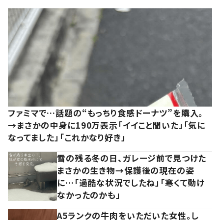
ファミマで…話題の“もっちり食感ドーナツ”を購入。
→まさかの中身に190万表示「イイこと聞いた」「気に
なってました」「これかなり好き」
雪の残る冬の日、ガレージ前で見つけた
まさかの生き物→保護後の現在の姿
に…「過酷な状況でしたね」「寒くて動け
なかったのかも」
A5ランクの牛肉をいただいた女性。し