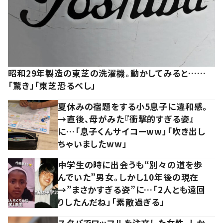
昭和29年製造の東芝の洗濯機。動かしてみると……
「驚き」「東芝恐るべし」
夏休みの宿題をする小5息子に違和感。
→直後、母がみた『衝撃的すぎる姿』
に…「息子くんサイコーww」「吹き出し
ちゃいましたww」
中学生の時に出会うも“別々の道を歩
んでいた”男女。しかし10年後の現在
→”まさかすぎる姿”に…「2人とも遠回
りしたんだね」「素敵過ぎる」
スタバでワッフルを注文した女性。しか