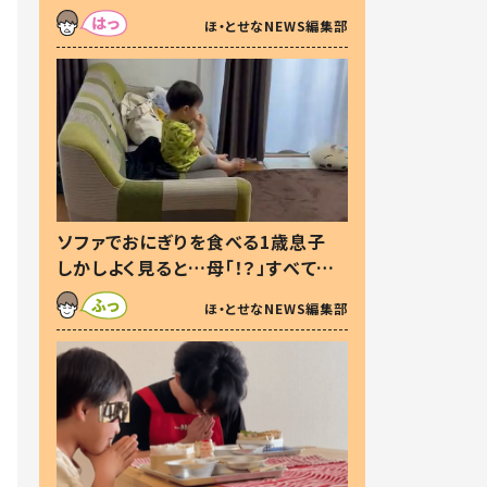
た本音とは
ほ・とせなNEWS編集部
ソファでおにぎりを食べる1歳息子
しかしよく見ると…母「！？」すべてを
察した母の投稿に「可愛いから許
ほ・とせなNEWS編集部
す！」「現行犯〜」