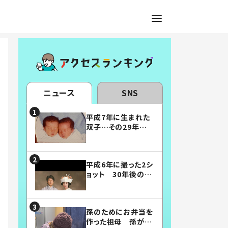
ニュース
SNS
平成7年に生まれた
双子…その29年後
の姿に「漫画みたい」
「素敵すぎる」
平成6年に撮った2シ
ョット 30年後の姿
に…「美男美女」「こ
んな夫婦になりた
い」
孫のためにお弁当を
作った祖母 孫が絶