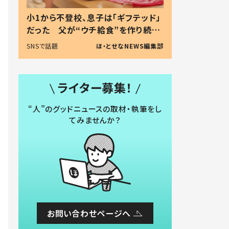
小1から不登校、息子は「ギフテッド」
だった 父が“ウチ給食”を作り続け
る理由とは #令和の親 #令和の子
SNSで話題
ほ・とせなNEWS編集部
ライター募集！
“人”のグッドニュースの取材・執筆をし
てみませんか？
お問い合わせページへ