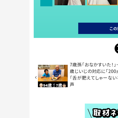
この
7歳孫「おなかすいた！」
歳じいじの対応に「200
「舌が肥えてしゃーない
声