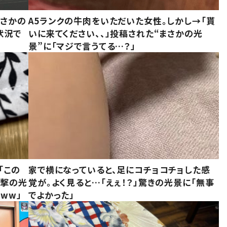
まさかの
A5ランクの牛肉をいただいた女性。しかし→「貰
状況で
いに来てください、、」投稿された“まさかの光
景”に「マジで言うてる…？」
「この
家で横になっていると、足にコチョコチョした感
衝撃の光
覚が。よく見ると…「えぇ！？」驚きの光景に「無事
ww」
でよかった」