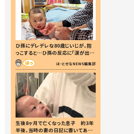
ひ孫にデレデレな80歳じいじが、抱
っこすると…ひ孫の反応に「涙が出ま
した」「可愛くて仕方ない」
ほ・とせなNEWS編集部
生後8ヶ月で亡くなった息子 約3年
半後、当時の妻の日記に書いてあっ