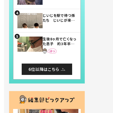
賛したお弁当に「美
味しそう」「お弁当す
ごい」
じいじを駅で待つ孫
たち じいじが来た
瞬間…！？「じいじイ
ケメン」「デレッデレ」
「嬉しくて可愛くてた
生後8ヶ月で亡くなっ
まらない」「幸せにな
た息子 約3年半
れる」
後、当時の妻の日記
に書いてあった本音
とは
6位以降はこちら