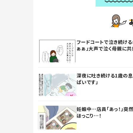
フードコートで泣き続ける
ぁぁ」大声で泣く母親に共
深夜に吐き続ける1歳の息
ぱいです」
妊娠中…店員「あっ！」突
ほっこり…！