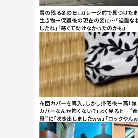
雪の残る冬の日、ガレージ前で見つけた
生き物→保護後の現在の姿に…「過酷な
したね」「寒くて動けなかったのかも」
布団カバーを購入。しかし帰宅後→高1娘
カバーなんか怖くない？」よく見ると…”
景”に「吹き出しましたww」「ロックやんw