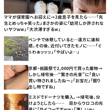
ママが保育園へお迎えに→2歳息子を見たら……「先
生とめっちゃ笑った」まさかの姿に「幼児しか許されな
いヤツww」「大渋滞すぎるw」
ベンチで休憩していると…遠方に違和
感。その後、近付いてきたモノに……「ぐ
ぅわぁッッッ」「やばいよ…」
京都・祇園祭で2,000円で買った着物→
しかし帰宅後…“驚きの光景”に「良い
買い物されましたね～」「お宝だ」「掘り
出し物ですね」
ミスドでドーナツを購入。→帰宅後、分
けようとしたら…… 目からウロコの光
景に「サイコーですww」「激しいw」