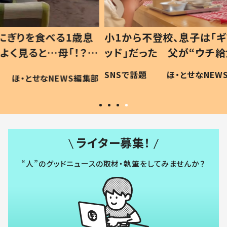
1歳息
小1から不登校、息子は「ギフテ
ひ孫に
「！？」
ッド」だった 父が“ウチ給食”を
が、抱
に「可愛
作り続ける理由とは #令和の親
「涙が
SNSで話題
ほ・とせなNEWS編集部
WS編集部
#令和の子
い」
ライター募集！
“人”のグッドニュースの取材・執筆をしてみませんか？