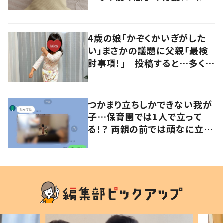
るよその気持ち」「うちの子も！」
の声
4歳の娘「かぞくかいぎがした
い」まさかの議題に父親「最検
討事項！」 投稿すると…多くの
意見が寄せられる！
つかまり立ちしかできない我が
子…保育園では1人で立って
る！？ 両親の前では頑なに立た
ない1歳児が可愛すぎる…！