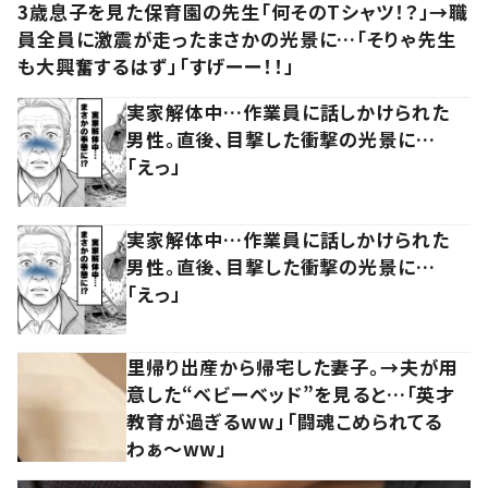
3歳息子を見た保育園の先生「何そのTシャツ！？」→職
員全員に激震が走ったまさかの光景に…「そりゃ先生
も大興奮するはず」「すげーー！！」
実家解体中…作業員に話しかけられた
男性。直後、目撃した衝撃の光景に…
「えっ」
実家解体中…作業員に話しかけられた
男性。直後、目撃した衝撃の光景に…
「えっ」
里帰り出産から帰宅した妻子。→夫が用
意した“ベビーベッド”を見ると…「英才
教育が過ぎるww」「闘魂こめられてる
わぁ～ww」