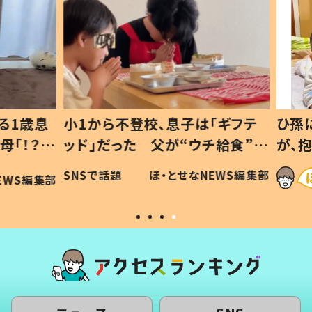
1歳息
小1から不登校、息子は「ギフテ
ひ孫に
「！？」
ッド」だった 父が“ウチ給食”を
が、抱
に「可愛
作り続ける理由とは #令和の親
「涙が
SNSで話題
ほ・とせなNEWS編集部
WS編集部
#令和の子
い」