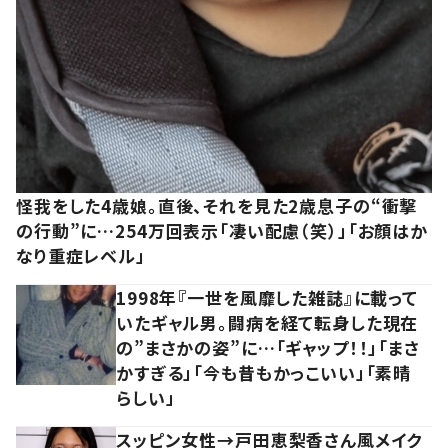
怪我をした4歳娘。直後、それを見た2歳息子の“衝撃
の行動”に…254万回表示「凄い配慮（笑）」「お顔はか
なり重症レベル」
1998年『一世を風靡した雑誌』に載って
いたギャル男。闘病を経て転身した現在
の”まさかの姿”に…「ギャップ！！」「まさ
かすぎる」「今も昔もかっこいい」「素晴
らしい」
スッピン女性→戸田恵梨香さん風メイク