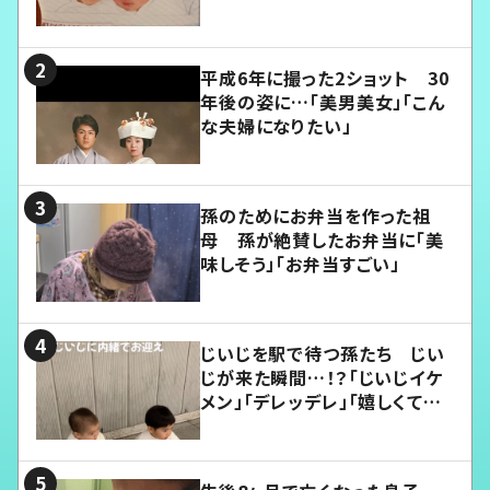
平成6年に撮った2ショット 30
年後の姿に…「美男美女」「こん
な夫婦になりたい」
孫のためにお弁当を作った祖
母 孫が絶賛したお弁当に「美
味しそう」「お弁当すごい」
じいじを駅で待つ孫たち じい
じが来た瞬間…！？「じいじイケ
メン」「デレッデレ」「嬉しくて可
愛くてたまらない」「幸せになれ
る」