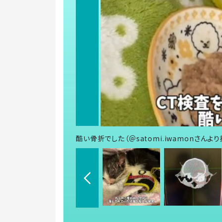
酷い骨折でした（＠satomi.iwamonさんより