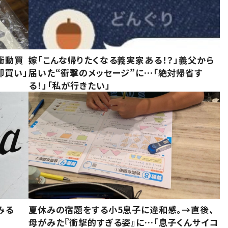
衝動買
嫁「こんな帰りたくなる義実家ある！？」義父から
即買い」
届いた“衝撃のメッセージ”に…「絶対帰省す
る！」「私が行きたい」
みる
夏休みの宿題をする小5息子に違和感。→直後、
母がみた『衝撃的すぎる姿』に…「息子くんサイコ