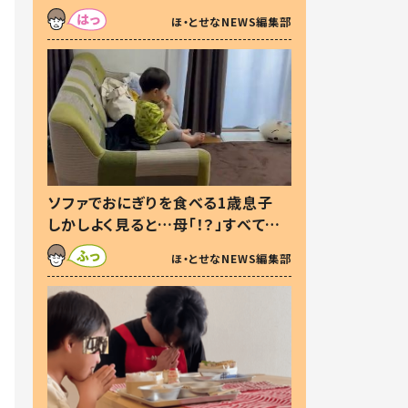
た本音とは
ほ・とせなNEWS編集部
ソファでおにぎりを食べる1歳息子
しかしよく見ると…母「！？」すべてを
察した母の投稿に「可愛いから許
ほ・とせなNEWS編集部
す！」「現行犯〜」