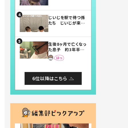
賛したお弁当に「美
味しそう」「お弁当す
ごい」
じいじを駅で待つ孫
たち じいじが来た
瞬間…！？「じいじイ
ケメン」「デレッデレ」
「嬉しくて可愛くてた
生後8ヶ月で亡くなっ
まらない」「幸せにな
た息子 約3年半
れる」
後、当時の妻の日記
に書いてあった本音
とは
6位以降はこちら