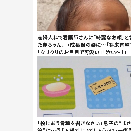
産婦人科で看護師さんに「綺麗なお顔」と
た赤ちゃん。→成長後の姿に…「将来有望
「クリクリのお目目で可愛い」「渋い～！」
「絵にあう言葉を書きなさい」息子の”ま
答”に…母「正解でよいでしょうか？」→衝