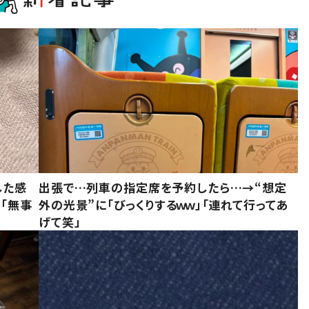
した感
出張で…列車の指定席を予約したら…→“想定
に「無事
外の光景”に「びっくりするｗｗ」「連れて行ってあ
げて笑」