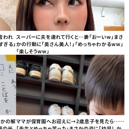
言われ
スーパーに夫を連れて行くと…妻「おーいw」まさ
すぎる」
かの行動に「奥さん美人！」「めっちゃわかるww」
「楽しそうww」
さかの解
ママが保育園へお迎えに→2歳息子を見たら……
撃の光
「先生とめっちゃ笑った」まさかの姿に「幼児しか