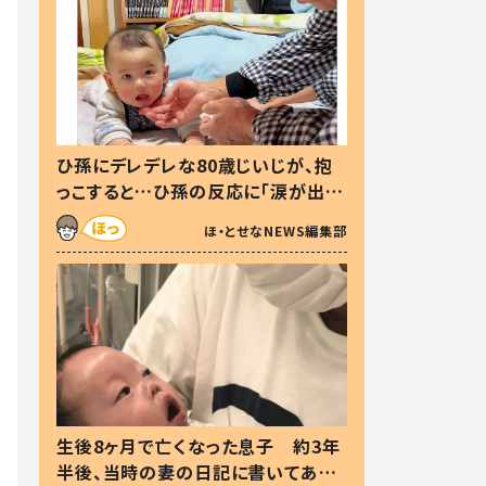
ひ孫にデレデレな80歳じいじが、抱
っこすると…ひ孫の反応に「涙が出ま
した」「可愛くて仕方ない」
ほ・とせなNEWS編集部
生後8ヶ月で亡くなった息子 約3年
半後、当時の妻の日記に書いてあっ