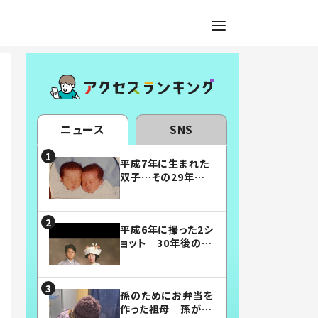
ニュース
SNS
平成7年に生まれた
双子…その29年後
の姿に「漫画みたい」
「素敵すぎる」
平成6年に撮った2シ
ョット 30年後の姿
に…「美男美女」「こ
んな夫婦になりた
い」
孫のためにお弁当を
作った祖母 孫が絶