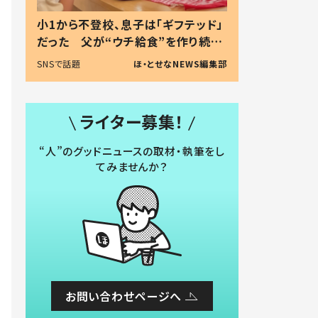
小1から不登校、息子は「ギフテッド」
だった 父が“ウチ給食”を作り続け
る理由とは #令和の親 #令和の子
SNSで話題
ほ・とせなNEWS編集部
ライター募集！
“人”のグッドニュースの取材・執筆をし
てみませんか？
お問い合わせページへ