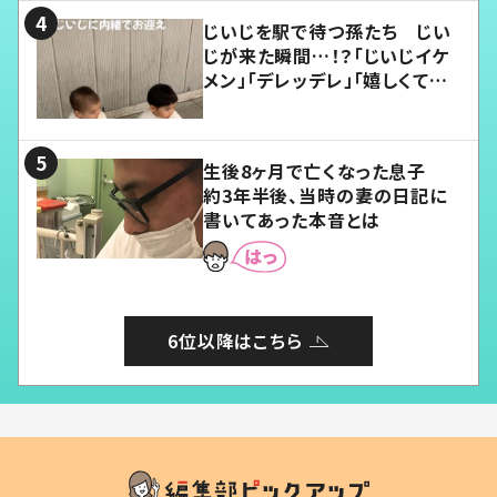
じいじを駅で待つ孫たち じい
じが来た瞬間…！？「じいじイケ
メン」「デレッデレ」「嬉しくて可
愛くてたまらない」「幸せになれ
る」
生後8ヶ月で亡くなった息子
約3年半後、当時の妻の日記に
書いてあった本音とは
6位以降はこちら