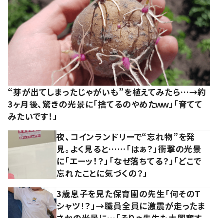
“芽が出てしまったじゃがいも”を植えてみたら…→約
3ヶ月後、驚きの光景に「捨てるのやめたｗｗ」「育てて
みたいです！」
夜、コインランドリーで“忘れ物”を発
見。よく見ると……「はぁ？」衝撃の光景
に「エーッ！？」「なぜ落ちてる？」「どこで
忘れたことに気づくの？」
3歳息子を見た保育園の先生「何そのT
シャツ！？」→職員全員に激震が走ったま
さかの光景に…「そりゃ先生も大興奮す