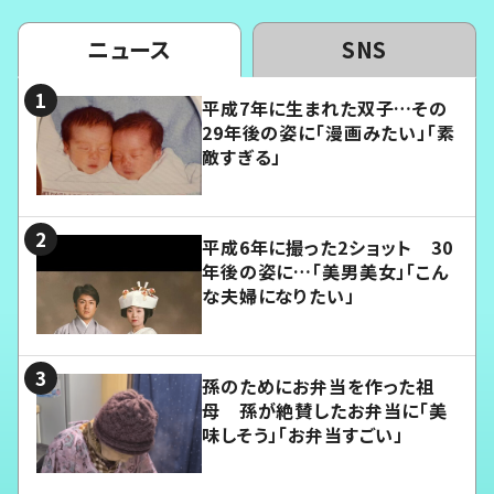
ニュース
SNS
平成7年に生まれた双子…その
29年後の姿に「漫画みたい」「素
敵すぎる」
平成6年に撮った2ショット 30
年後の姿に…「美男美女」「こん
な夫婦になりたい」
孫のためにお弁当を作った祖
母 孫が絶賛したお弁当に「美
味しそう」「お弁当すごい」