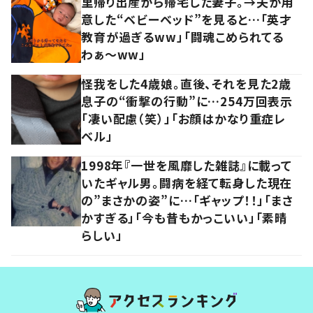
里帰り出産から帰宅した妻子。→夫が用
意した“ベビーベッド”を見ると…「英才
教育が過ぎるww」「闘魂こめられてる
わぁ～ww」
怪我をした4歳娘。直後、それを見た2歳
息子の“衝撃の行動”に…254万回表示
「凄い配慮（笑）」「お顔はかなり重症レ
ベル」
1998年『一世を風靡した雑誌』に載って
いたギャル男。闘病を経て転身した現在
の”まさかの姿”に…「ギャップ！！」「まさ
かすぎる」「今も昔もかっこいい」「素晴
らしい」