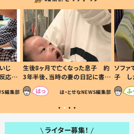
息子 約
ソファでおにぎりを食べる1歳息
小1か
記に書い
子 しかしよく見ると…母「！？」
ッド」
すべてを察した母の投稿に「可愛
作り続
SNSで
WS編集部
ほ・とせなNEWS編集部
いから許す！」「現行犯〜」
#令和
ライター募集！