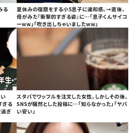
みる
夏休みの宿題をする小5息子に違和感。→直後、
母がみた『衝撃的すぎる姿』に…「息子くんサイコ
ーww」「吹き出しちゃいましたww」
でい
スタバでワッフルを注文した女性。しかしその後、
すぎる
SNSが騒然とした投稿に…「知らなかった」「ヤバ
敵過ぎ
い安い」