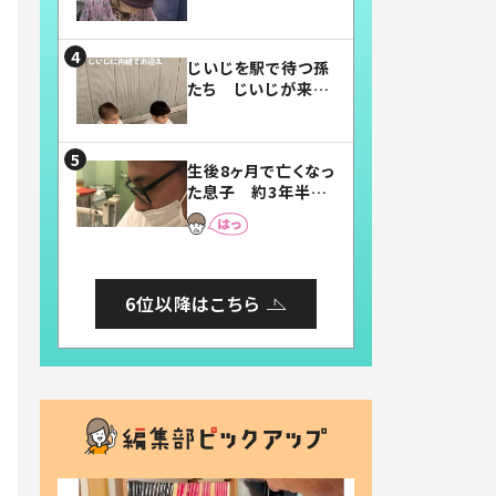
賛したお弁当に「美
味しそう」「お弁当す
ごい」
じいじを駅で待つ孫
たち じいじが来た
瞬間…！？「じいじイ
ケメン」「デレッデレ」
「嬉しくて可愛くてた
生後8ヶ月で亡くなっ
まらない」「幸せにな
た息子 約3年半
れる」
後、当時の妻の日記
に書いてあった本音
とは
6位以降はこちら