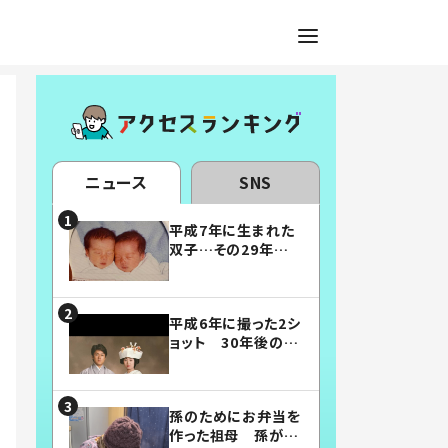
ニュース
SNS
平成7年に生まれた
双子…その29年後
の姿に「漫画みたい」
「素敵すぎる」
平成6年に撮った2シ
ョット 30年後の姿
に…「美男美女」「こ
んな夫婦になりた
い」
孫のためにお弁当を
作った祖母 孫が絶