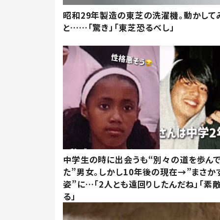
昭和29年製造の東芝の洗濯機。動かして
と……「驚き」「東芝恐るべし」
中学生の時に出会うも“別々の道を歩ん
た”男女。しかし10年後の現在→”まさか
姿”に…「2人とも遠回りしたんだね」「素
る」