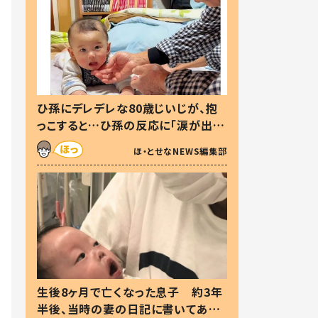
ひ孫にデレデレな80歳じいじが、抱
っこすると…ひ孫の反応に「涙が出ま
した」「可愛くて仕方ない」
ほ・とせなNEWS編集部
生後8ヶ月で亡くなった息子 約3年
半後、当時の妻の日記に書いてあっ