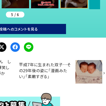
5 / 6
投稿へのコメントを見る
ん し
平成7年に生まれた双子…そ
爆笑し
の29年後の姿に「漫画みた
づか
い」「素敵すぎる」