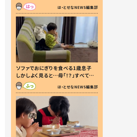
た本音とは
ほ・とせなNEWS編集部
ソファでおにぎりを食べる1歳息子
しかしよく見ると…母「！？」すべてを
察した母の投稿に「可愛いから許
ほ・とせなNEWS編集部
す！」「現行犯〜」