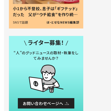
小1から不登校、息子は「ギフテッド」
だった 父が“ウチ給食”を作り続け
る理由とは #令和の親 #令和の子
SNSで話題
ほ・とせなNEWS編集部
ライター募集！
“人”のグッドニュースの取材・執筆をし
てみませんか？
お問い合わせページへ