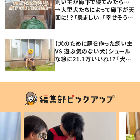
飼い主が廊下で寝てみたら…
→大型犬たちによって廊下が天
国に！？「羨ましい」「幸せそう」
の声
【犬のために庭を作った飼い主
VS 遊ぶ気のない犬】シュール
な絵に21.1万いいね！？「犬の
強い意志を感じる」