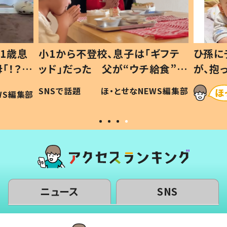
1歳息
小1から不登校、息子は「ギフテ
ひ孫に
「！？」
ッド」だった 父が“ウチ給食”を
が、抱
に「可愛
作り続ける理由とは #令和の親
「涙が
SNSで話題
ほ・とせなNEWS編集部
WS編集部
#令和の子
い」
ニュース
SNS