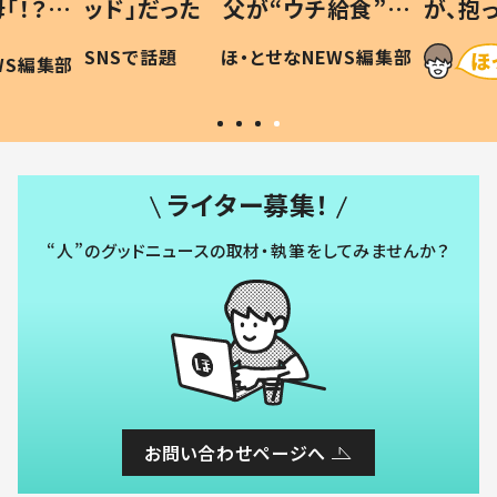
「！？」
ッド」だった 父が“ウチ給食”を
が、抱
に「可愛
作り続ける理由とは #令和の親
「涙が
SNSで話題
ほ・とせなNEWS編集部
WS編集部
#令和の子
い」
ライター募集！
“人”のグッドニュースの取材・執筆をしてみませんか？
お問い合わせページへ