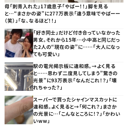
母「刺青入れた」17歳息子「やばー！！」脚を見る
と…“まさかの姿”に277万表示「違う意味でやばーー
（笑）」「な、なるほど！！」
「好き同士」だけど付き合っていなかった
男女。それから15年…小中高と同じだっ
た2人の“現在の姿”に……「大人になっ
ても可愛い」
駅の電光掲示板に違和感。→よく見る
と……思わず二度見してしまう”驚きの
光景”に93万表示「なんだこれ！？」「壊
れちゃった？」
スーパーで買ったシャインマスカットに
違和感。よく見ると→「何これ？」まさか
の光景に…「こんなところに！？」「かわい
いww」