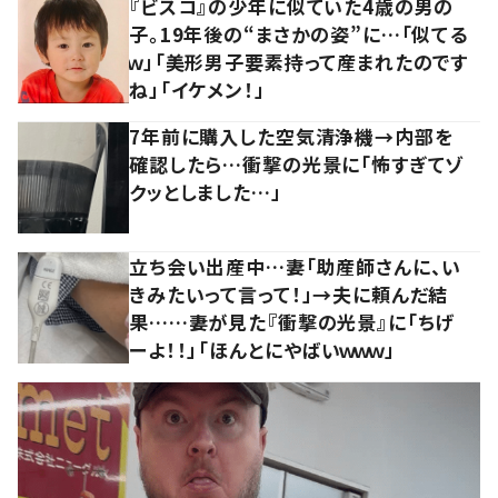
『ビスコ』の少年に似ていた4歳の男の
子。19年後の“まさかの姿”に…「似てる
ｗ」「美形男子要素持って産まれたのです
ね」「イケメン！」
7年前に購入した空気清浄機→内部を
確認したら…衝撃の光景に「怖すぎてゾ
クッとしました…」
立ち会い出産中…妻「助産師さんに、い
きみたいって言って！」→夫に頼んだ結
果……妻が見た『衝撃の光景』に「ちげ
ーよ！！」「ほんとにやばいｗｗｗ」