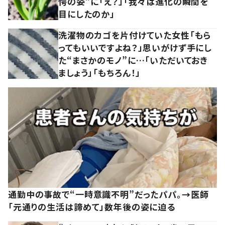
愕の姿”に「え？」「我々は進化の瞬間を
目にしたのか」
洗濯物のカゴを片付けていた女性「もら
ってもいいですよね？」思いがけず手にし
た“まさかのモノ”に…「いただいておき
ましょう」「もちろん！」
通勤中の事故で“一時意識不明”だったパパ。→医師
「元通りの生活は諦めて」数年後の姿に迫る