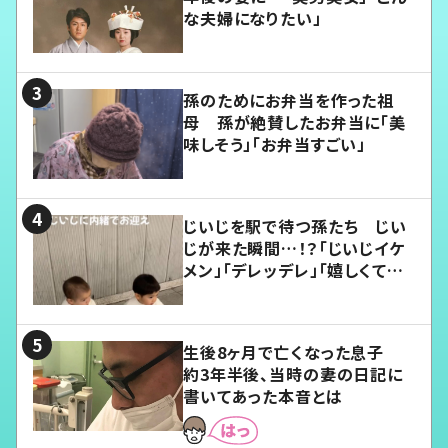
な夫婦になりたい」
孫のためにお弁当を作った祖
母 孫が絶賛したお弁当に「美
味しそう」「お弁当すごい」
じいじを駅で待つ孫たち じい
じが来た瞬間…！？「じいじイケ
メン」「デレッデレ」「嬉しくて可
愛くてたまらない」「幸せになれ
る」
生後8ヶ月で亡くなった息子
約3年半後、当時の妻の日記に
書いてあった本音とは