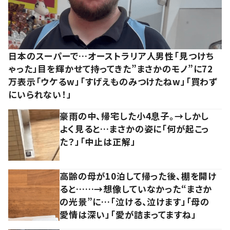
日本のスーパーで…オーストラリア人男性「見つけち
ゃった」目を輝かせて持ってきた”まさかのモノ”に72
万表示「ウケるw」「すげえものみつけたねw」「買わず
にいられない！」
豪雨の中、帰宅した小4息子。→しかし
よく見ると…まさかの姿に「何が起こっ
た？」「中止は正解」
高齢の母が10泊して帰った後、棚を開け
ると……→想像していなかった“まさか
の光景”に…「泣ける、泣けます」「母の
愛情は深い」「愛が詰まってますね」