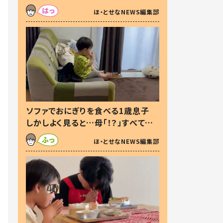
た本音とは
ほ・とせなNEWS編集部
ソファでおにぎりを食べる1歳息子
しかしよく見ると…母「！？」すべてを
察した母の投稿に「可愛いから許
ほ・とせなNEWS編集部
す！」「現行犯〜」