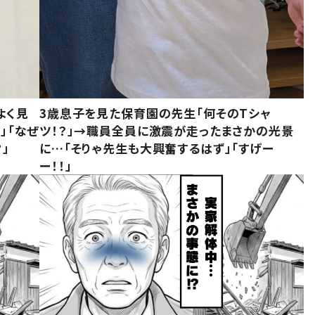
よく見
3歳息子を見た保育園の先生「何そのTシャ
」「なぜ
ツ！？」→職員全員に激震が走ったまさかの光景
」
に…「そりゃ先生も大興奮するはず」「すげー
ー！！」