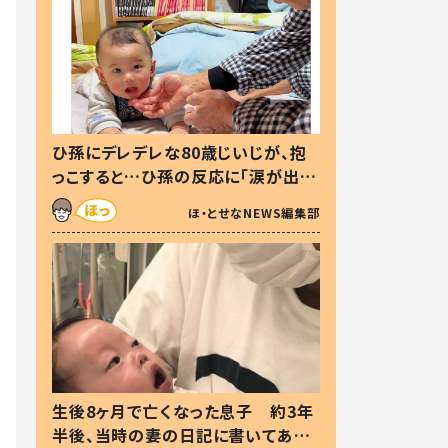
ひ孫にデレデレな80歳じいじが、抱
っこすると…ひ孫の反応に「涙が出ま
した」「可愛くて仕方ない」
ほ・とせなNEWS編集部
生後8ヶ月で亡くなった息子 約3年
半後、当時の妻の日記に書いてあっ