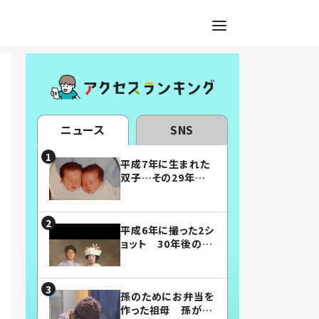
ニュース
SNS
平成7年に生まれた
双子…その29年後
の姿に「漫画みたい」
「素敵すぎる」
平成6年に撮った2シ
ョット 30年後の姿
に…「美男美女」「こ
んな夫婦になりた
い」
孫のためにお弁当を
作った祖母 孫が絶