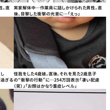
性。直
実家解体中…作業員に話しかけられた男性。直
後、目撃した衝撃の光景に…「えっ」
意し
怪我をした4歳娘。直後、それを見た2歳息子
が過ぎる
の“衝撃の行動”に…254万回表示「凄い配慮
（笑）」「お顔はかなり重症レベル」