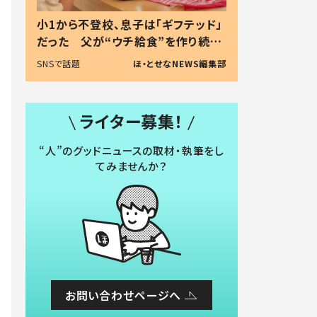
小1から不登校、息子は「ギフテッド」
だった 父が“ウチ給食”を作り続け
る理由とは #令和の親 #令和の子
SNSで話題
ほ・とせなNEWS編集部
ライター募集！
“人”のグッドニュースの取材・執筆をし
てみませんか？
お問い合わせページへ