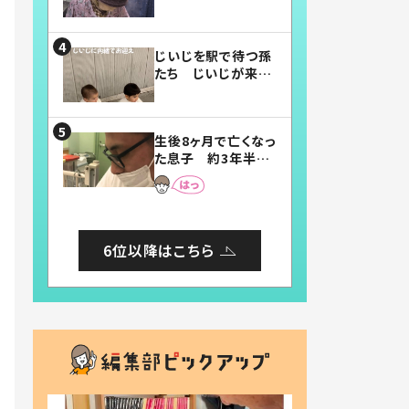
賛したお弁当に「美
味しそう」「お弁当す
ごい」
じいじを駅で待つ孫
たち じいじが来た
瞬間…！？「じいじイ
ケメン」「デレッデレ」
「嬉しくて可愛くてた
生後8ヶ月で亡くなっ
まらない」「幸せにな
た息子 約3年半
れる」
後、当時の妻の日記
に書いてあった本音
とは
6位以降はこちら