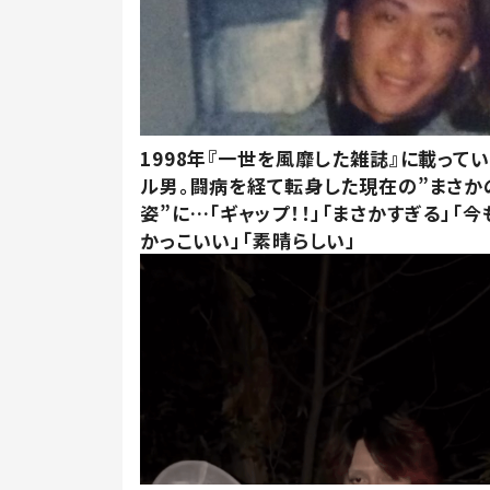
1998年『一世を風靡した雑誌』に載って
ル男。闘病を経て転身した現在の”まさか
姿”に…「ギャップ！！」「まさかすぎる」「
かっこいい」「素晴らしい」