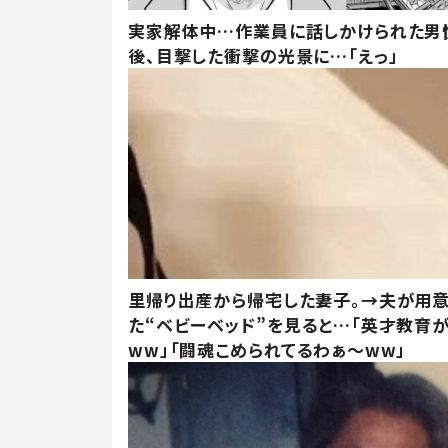
実家解体中…作業員に話しかけられた男
後、目撃した衝撃の光景に…「えっ」
里帰り出産から帰宅した妻子。→夫が用
た“ベビーベッド”を見ると…「英才教育
ww」「闘魂こめられてるわぁ～ww」