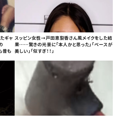
いたギャ
スッピン女性→戸田恵梨香さん風メイクをした結
の
果……驚きの光景に「本人かと思った」「ベースが
今も昔も
美しい」「似すぎ！！」