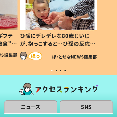
ギフテ
ひ孫にデレデレな80歳じいじ
給食”を
が、抱っこすると…ひ孫の反応に
和の親
「涙が出ました」「可愛くて仕方な
WS編集部
ほ・とせなNEWS編集部
い」
ニュース
SNS