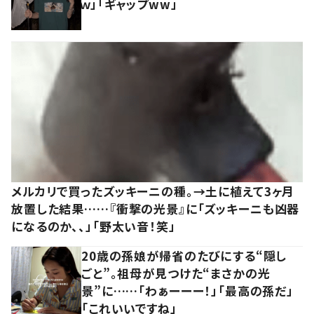
ｗ」「ギャップww」
メルカリで買ったズッキーニの種。→土に植えて3ヶ月
放置した結果……『衝撃の光景』に「ズッキーニも凶器
になるのか、、」「野太い音！笑」
20歳の孫娘が帰省のたびにする“隠し
ごと”。祖母が見つけた“まさかの光
景”に……「わぁーーー！」「最高の孫だ」
「これいいですね」