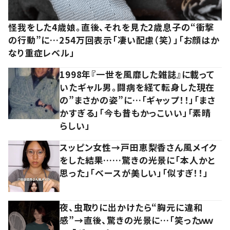
怪我をした4歳娘。直後、それを見た2歳息子の“衝撃
の行動”に…254万回表示「凄い配慮（笑）」「お顔はか
なり重症レベル」
1998年『一世を風靡した雑誌』に載って
いたギャル男。闘病を経て転身した現在
の”まさかの姿”に…「ギャップ！！」「まさ
かすぎる」「今も昔もかっこいい」「素晴
らしい」
スッピン女性→戸田恵梨香さん風メイク
をした結果……驚きの光景に「本人かと
思った」「ベースが美しい」「似すぎ！！」
夜、虫取りに出かけたら“胸元に違和
感”→直後、驚きの光景に…「笑ったｗｗ