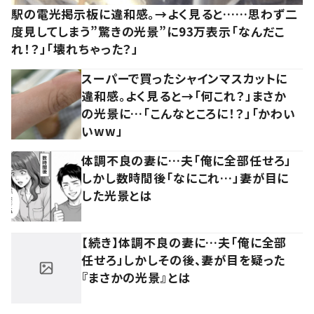
駅の電光掲示板に違和感。→よく見ると……思わず二
度見してしまう”驚きの光景”に93万表示「なんだこ
れ！？」「壊れちゃった？」
スーパーで買ったシャインマスカットに
違和感。よく見ると→「何これ？」まさか
の光景に…「こんなところに！？」「かわい
いww」
体調不良の妻に…夫「俺に全部任せろ」
しかし数時間後「なにこれ…」妻が目に
した光景とは
【続き】体調不良の妻に…夫「俺に全部
任せろ」しかしその後、妻が目を疑った
『まさかの光景』とは