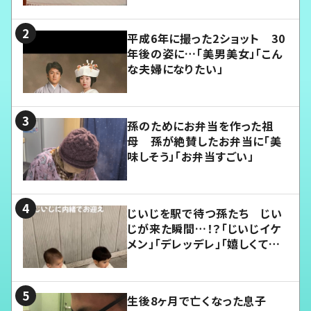
平成6年に撮った2ショット 30
年後の姿に…「美男美女」「こん
な夫婦になりたい」
孫のためにお弁当を作った祖
母 孫が絶賛したお弁当に「美
味しそう」「お弁当すごい」
じいじを駅で待つ孫たち じい
じが来た瞬間…！？「じいじイケ
メン」「デレッデレ」「嬉しくて可
愛くてたまらない」「幸せになれ
る」
生後8ヶ月で亡くなった息子