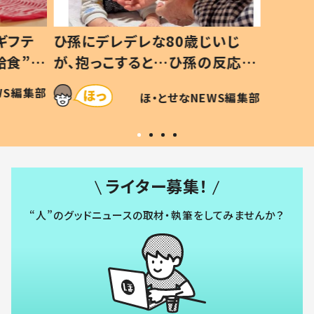
ギフテ
ひ孫にデレデレな80歳じいじ
給食”を
が、抱っこすると…ひ孫の反応に
和の親
「涙が出ました」「可愛くて仕方な
WS編集部
ほ・とせなNEWS編集部
い」
ライター募集！
“人”のグッドニュースの取材・執筆をしてみませんか？