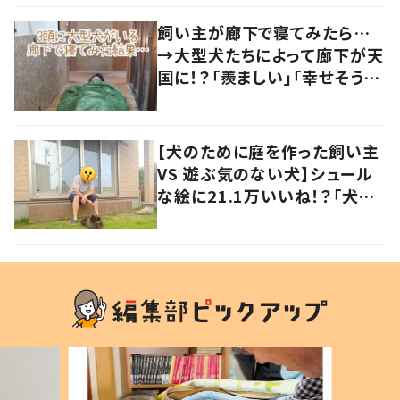
飼い主が廊下で寝てみたら…
→大型犬たちによって廊下が天
国に！？「羨ましい」「幸せそう」
の声
【犬のために庭を作った飼い主
VS 遊ぶ気のない犬】シュール
な絵に21.1万いいね！？「犬の
強い意志を感じる」