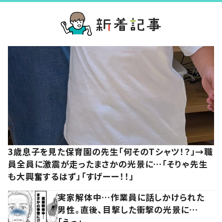
3歳息子を見た保育園の先生「何そのTシャツ！？」→職
員全員に激震が走ったまさかの光景に…「そりゃ先生
も大興奮するはず」「すげーー！！」
実家解体中…作業員に話しかけられた
男性。直後、目撃した衝撃の光景に…
「えっ」