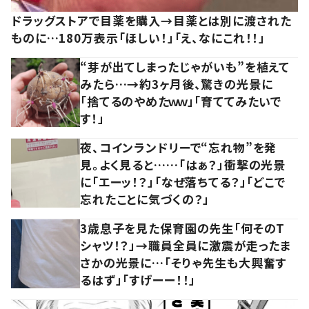
ドラッグストアで目薬を購入→目薬とは別に渡された
ものに…180万表示「ほしい！」「え、なにこれ！！」
“芽が出てしまったじゃがいも”を植えて
みたら…→約3ヶ月後、驚きの光景に
「捨てるのやめたｗｗ」「育ててみたいで
す！」
夜、コインランドリーで“忘れ物”を発
見。よく見ると……「はぁ？」衝撃の光景
に「エーッ！？」「なぜ落ちてる？」「どこで
忘れたことに気づくの？」
3歳息子を見た保育園の先生「何そのT
シャツ！？」→職員全員に激震が走ったま
さかの光景に…「そりゃ先生も大興奮す
るはず」「すげーー！！」