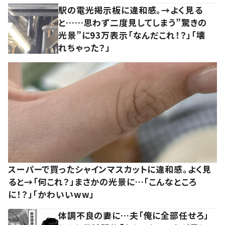
駅の電光掲示板に違和感。→よく見る
と……思わず二度見してしまう”驚きの
光景”に93万表示「なんだこれ！？」「壊
れちゃった？」
スーパーで買ったシャインマスカットに違和感。よく見
ると→「何これ？」まさかの光景に…「こんなところ
に！？」「かわいいww」
体調不良の妻に…夫「俺に全部任せろ」