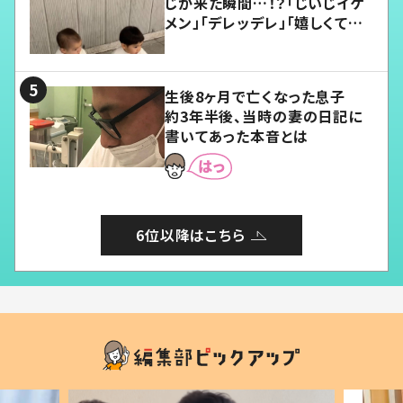
じが来た瞬間…！？「じいじイケ
メン」「デレッデレ」「嬉しくて可
愛くてたまらない」「幸せになれ
る」
生後8ヶ月で亡くなった息子
約3年半後、当時の妻の日記に
書いてあった本音とは
6位以降はこちら