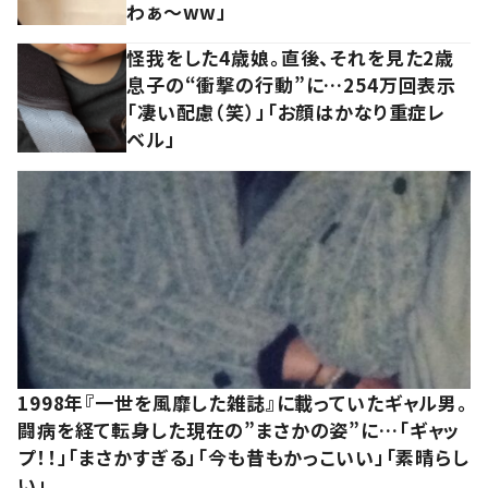
わぁ～ww」
怪我をした4歳娘。直後、それを見た2歳
息子の“衝撃の行動”に…254万回表示
「凄い配慮（笑）」「お顔はかなり重症レ
ベル」
1998年『一世を風靡した雑誌』に載っていたギャル男。
闘病を経て転身した現在の”まさかの姿”に…「ギャッ
プ！！」「まさかすぎる」「今も昔もかっこいい」「素晴らし
い」