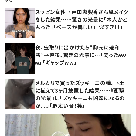
スッピン女性→戸田恵梨香さん風メイク
をした結果……驚きの光景に「本人かと
思った」「ベースが美しい」「似すぎ！！」
夜、虫取りに出かけたら“胸元に違和
感”→直後、驚きの光景に…「笑ったｗｗ
ｗ」「ギャップww」
メルカリで買ったズッキーニの種。→土
に植えて3ヶ月放置した結果……『衝撃
の光景』に「ズッキーニも凶器になるの
か、、」「野太い音！笑」