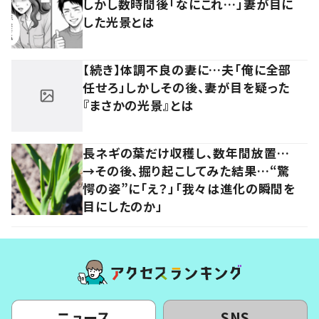
しかし数時間後「なにこれ…」妻が目に
した光景とは
【続き】体調不良の妻に…夫「俺に全部
任せろ」しかしその後、妻が目を疑った
『まさかの光景』とは
長ネギの葉だけ収穫し、数年間放置…
→その後、掘り起こしてみた結果…“驚
愕の姿”に「え？」「我々は進化の瞬間を
目にしたのか」
ニュース
SNS