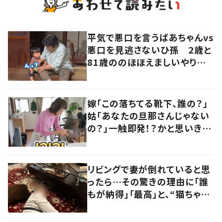
平気で悪口を言うばあちゃんvs
悪口を見逃さないひ孫 2歳と
81歳ののほほえましいやり取り
に「口悪いけど可愛い」の声
嫁「この落ちてる靴下、誰の？」
姑「あなたの旦那さんじゃない
の？」一触即発！？かと思いき
や…持ち主が判明し「声だして
大爆笑しちゃった」
リビングで妻が倒れていると思
ったら…その驚きの理由に「誰
もが納得」「最高」と、“猫ちゃん
好きユーザー”からの共感集ま
る！