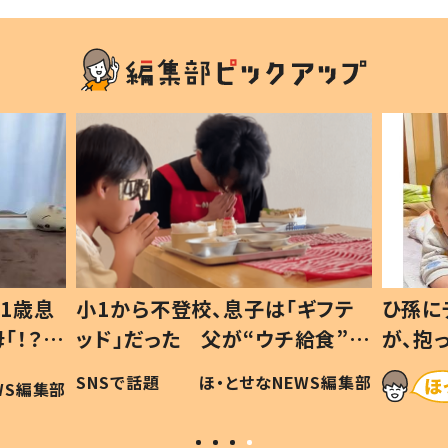
1歳息
小1から不登校、息子は「ギフテ
ひ孫に
「！？」
ッド」だった 父が“ウチ給食”を
が、抱
に「可愛
作り続ける理由とは #令和の親
「涙が
SNSで話題
ほ・とせなNEWS編集部
WS編集部
#令和の子
い」