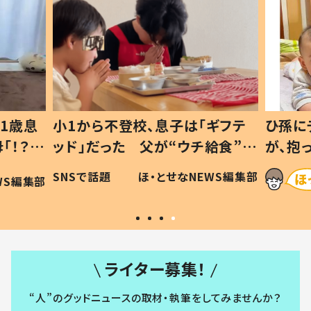
1歳息
小1から不登校、息子は「ギフテ
ひ孫に
「！？」
ッド」だった 父が“ウチ給食”を
が、抱
に「可愛
作り続ける理由とは #令和の親
「涙が
SNSで話題
ほ・とせなNEWS編集部
WS編集部
#令和の子
い」
ライター募集！
“人”のグッドニュースの取材・執筆をしてみませんか？