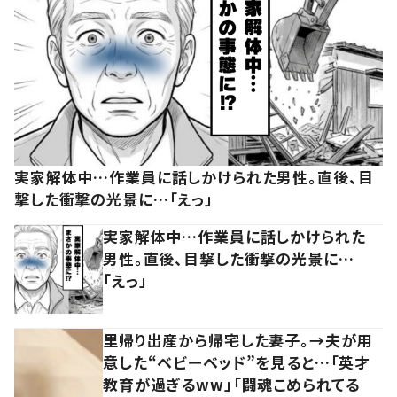
実家解体中…作業員に話しかけられた男性。直後、目
撃した衝撃の光景に…「えっ」
実家解体中…作業員に話しかけられた
男性。直後、目撃した衝撃の光景に…
「えっ」
里帰り出産から帰宅した妻子。→夫が用
意した“ベビーベッド”を見ると…「英才
教育が過ぎるww」「闘魂こめられてる