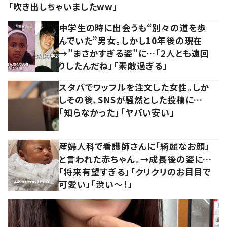
「吹き出しちゃいましたww」
中学生の時に出会うも“別々の道を歩
んでいた”男女。しかし10年後の現在
→”まさかすぎる姿”に…「2人とも遠回
りしたんだね」「素敵過ぎる」
スタバでワッフルを注文した女性。しか
しその後、SNSが騒然とした投稿に…
「知らなかった」「ヤバい安い」
産婦人科で看護師さんに「綺麗なお顔」
と言われた赤ちゃん。→成長後の姿に…
「将来有望すぎる」「クリクリのお目目で
可愛い」「渋い～！」