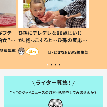
いじ
生後8ヶ月で亡くなった息子 約
ソファ
の反応に
3年半後、当時の妻の日記に書い
子 し
て仕方な
てあった本音とは
すべて
WS編集部
ほ・とせなNEWS編集部
いから
ライター募集！
“人”のグッドニュースの取材・執筆をしてみませんか？