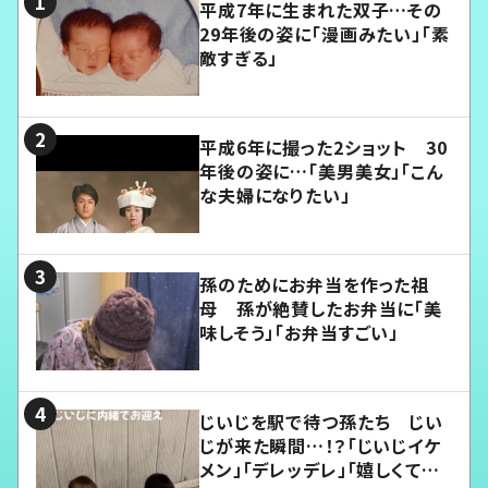
平成7年に生まれた双子…その
29年後の姿に「漫画みたい」「素
敵すぎる」
平成6年に撮った2ショット 30
年後の姿に…「美男美女」「こん
な夫婦になりたい」
孫のためにお弁当を作った祖
母 孫が絶賛したお弁当に「美
味しそう」「お弁当すごい」
じいじを駅で待つ孫たち じい
じが来た瞬間…！？「じいじイケ
メン」「デレッデレ」「嬉しくて可