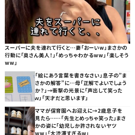
スーパーに夫を連れて行くと…妻「おーいw」まさかの
行動に「奥さん美人！」「めっちゃわかるww」「楽しそう
ww」
「絵にあう言葉を書きなさい」息子の”ま
さかの解答”に…母「正解でよいでしょう
か？」→衝撃の光景に「声出して笑った
ｗ」「天才だと思います」
ママが保育園へお迎えに→2歳息子を
見たら……「先生とめっちゃ笑った」まさ
かの姿に「幼児しか許されないヤツ
ww」「大渋滞すぎるw」