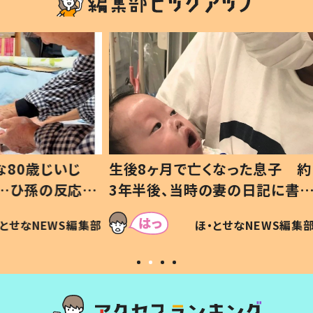
いじ
生後8ヶ月で亡くなった息子 約
ソファ
の反応に
3年半後、当時の妻の日記に書い
子 し
て仕方な
てあった本音とは
すべて
WS編集部
ほ・とせなNEWS編集部
いから