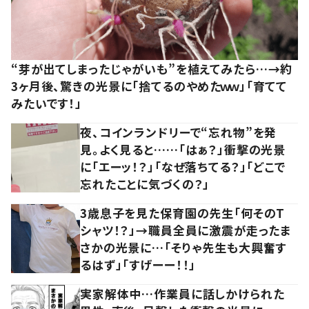
“芽が出てしまったじゃがいも”を植えてみたら…→約
3ヶ月後、驚きの光景に「捨てるのやめたｗｗ」「育てて
みたいです！」
夜、コインランドリーで“忘れ物”を発
見。よく見ると……「はぁ？」衝撃の光景
に「エーッ！？」「なぜ落ちてる？」「どこで
忘れたことに気づくの？」
3歳息子を見た保育園の先生「何そのT
シャツ！？」→職員全員に激震が走ったま
さかの光景に…「そりゃ先生も大興奮す
るはず」「すげーー！！」
実家解体中…作業員に話しかけられた