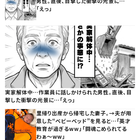
男性。直後、目撃した衝撃の光景に…
「えっ」
実家解体中…作業員に話しかけられた男性。直後、目
撃した衝撃の光景に…「えっ」
里帰り出産から帰宅した妻子。→夫が用
意した“ベビーベッド”を見ると…「英才
教育が過ぎるww」「闘魂こめられてる
わぁ～ww」