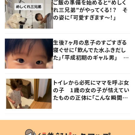
ご飯の準備を始めると“めしく
れ三兄弟”がやってくる！？ そ
の姿に「可愛すぎます〜！」
生後7ヶ月の息子のすごすぎる
寝ぐせに「飲んでた水ふきだし
た」「平成初期のギャル男」 実
は遺伝が関係しており、祖父の
写真にも反響が
トイレから必死にママを呼ぶ女
の子 1歳の女の子が怯えてい
たものの正体に「こんな瞬間
が！？」「可愛いぃぃ！」の声