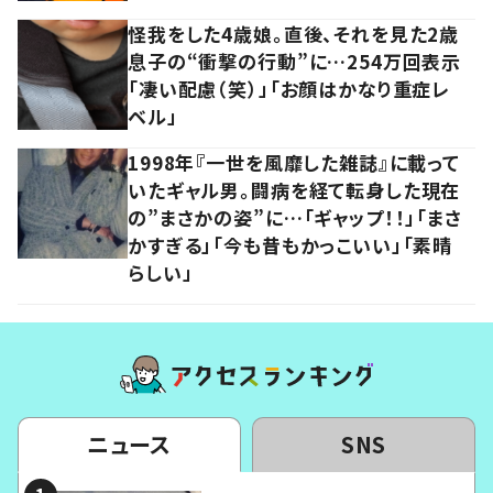
怪我をした4歳娘。直後、それを見た2歳
息子の“衝撃の行動”に…254万回表示
「凄い配慮（笑）」「お顔はかなり重症レ
ベル」
1998年『一世を風靡した雑誌』に載って
いたギャル男。闘病を経て転身した現在
の”まさかの姿”に…「ギャップ！！」「まさ
かすぎる」「今も昔もかっこいい」「素晴
らしい」
ニュース
SNS