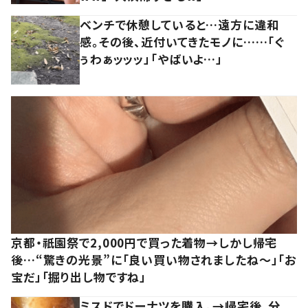
ベンチで休憩していると…遠方に違和
感。その後、近付いてきたモノに……「ぐ
ぅわぁッッッ」「やばいよ…」
京都・祇園祭で2,000円で買った着物→しかし帰宅
後…“驚きの光景”に「良い買い物されましたね～」「お
宝だ」「掘り出し物ですね」
ミスドでドーナツを購入。→帰宅後、分