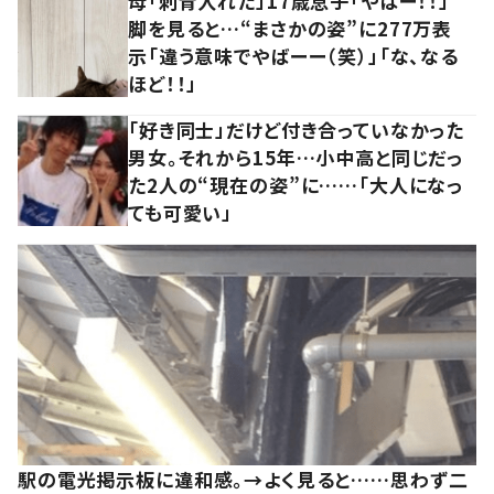
母「刺青入れた」17歳息子「やばー！！」
脚を見ると…“まさかの姿”に277万表
示「違う意味でやばーー（笑）」「な、なる
ほど！！」
「好き同士」だけど付き合っていなかった
男女。それから15年…小中高と同じだっ
た2人の“現在の姿”に……「大人になっ
ても可愛い」
駅の電光掲示板に違和感。→よく見ると……思わず二