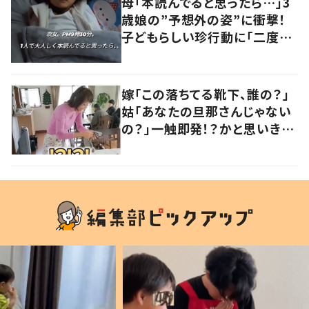
母「本読んでると思ったら…」3
歳娘の”予想外の姿”に衝撃！
子どもらしい珍行動に「二度見
しました」「何でこうなった」の
声
嫁「この落ちてる靴下、誰の？」
姑「あなたの旦那さんじゃない
の？」一触即発！？かと思いき
や…持ち主が判明し「声だして
大爆笑しちゃった」