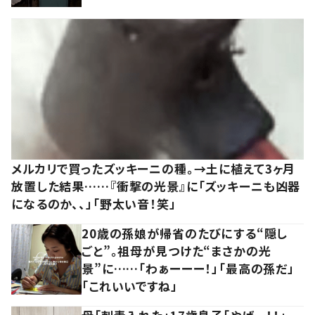
メルカリで買ったズッキーニの種。→土に植えて3ヶ月
放置した結果……『衝撃の光景』に「ズッキーニも凶器
になるのか、、」「野太い音！笑」
20歳の孫娘が帰省のたびにする“隠し
ごと”。祖母が見つけた“まさかの光
景”に……「わぁーーー！」「最高の孫だ」
「これいいですね」