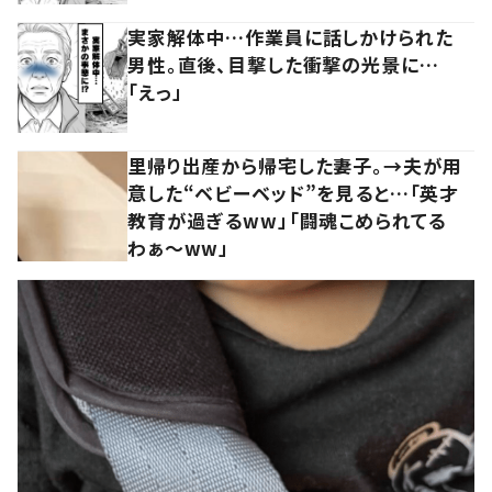
実家解体中…作業員に話しかけられた
男性。直後、目撃した衝撃の光景に…
「えっ」
里帰り出産から帰宅した妻子。→夫が用
意した“ベビーベッド”を見ると…「英才
教育が過ぎるww」「闘魂こめられてる
わぁ～ww」