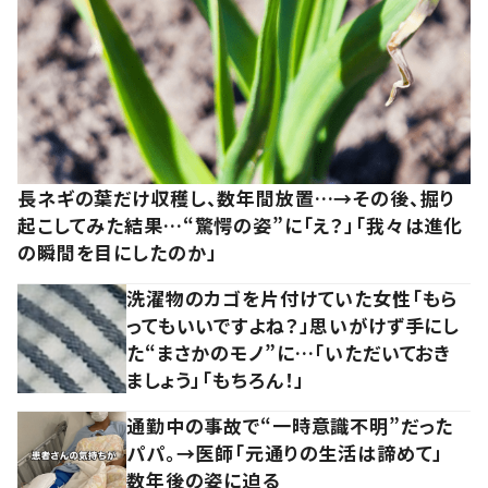
長ネギの葉だけ収穫し、数年間放置…→その後、掘り
起こしてみた結果…“驚愕の姿”に「え？」「我々は進化
の瞬間を目にしたのか」
洗濯物のカゴを片付けていた女性「もら
ってもいいですよね？」思いがけず手にし
た“まさかのモノ”に…「いただいておき
ましょう」「もちろん！」
通勤中の事故で“一時意識不明”だった
パパ。→医師「元通りの生活は諦めて」
数年後の姿に迫る