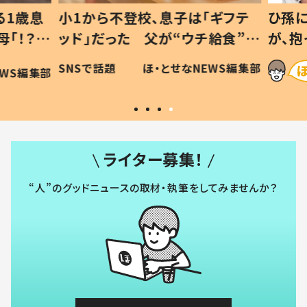
1歳息
小1から不登校、息子は「ギフテ
ひ孫に
「！？」
ッド」だった 父が“ウチ給食”を
が、抱
に「可愛
作り続ける理由とは #令和の親
「涙が
SNSで話題
ほ・とせなNEWS編集部
WS編集部
#令和の子
い」
ライター募集！
“人”のグッドニュースの取材・執筆をしてみませんか？