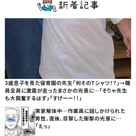
3歳息子を見た保育園の先生「何そのTシャツ！？」→職
員全員に激震が走ったまさかの光景に…「そりゃ先生
も大興奮するはず」「すげーー！！」
実家解体中…作業員に話しかけられた
男性。直後、目撃した衝撃の光景に…
「えっ」