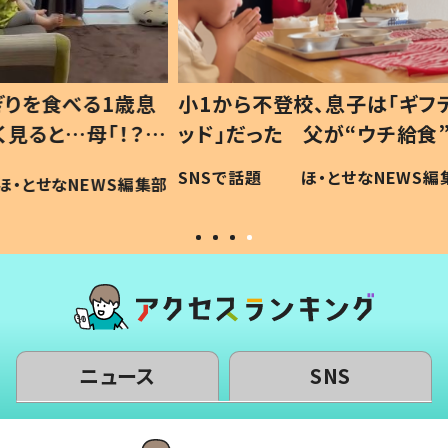
1歳息
小1から不登校、息子は「ギフテ
ひ孫に
「！？」
ッド」だった 父が“ウチ給食”を
が、抱
に「可愛
作り続ける理由とは #令和の親
「涙が
SNSで話題
ほ・とせなNEWS編集部
WS編集部
#令和の子
い」
ニュース
SNS