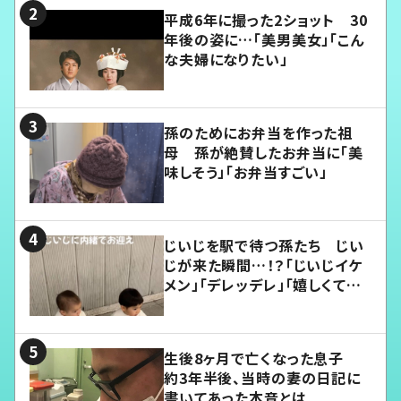
平成6年に撮った2ショット 30
年後の姿に…「美男美女」「こん
な夫婦になりたい」
孫のためにお弁当を作った祖
母 孫が絶賛したお弁当に「美
味しそう」「お弁当すごい」
じいじを駅で待つ孫たち じい
じが来た瞬間…！？「じいじイケ
メン」「デレッデレ」「嬉しくて可
愛くてたまらない」「幸せになれ
る」
生後8ヶ月で亡くなった息子
約3年半後、当時の妻の日記に
書いてあった本音とは