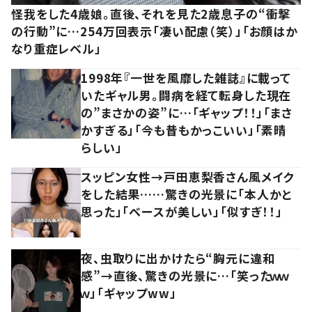
怪我をした4歳娘。直後、それを見た2歳息子の“衝撃
の行動”に…254万回表示「凄い配慮（笑）」「お顔はか
なり重症レベル」
1998年『一世を風靡した雑誌』に載って
いたギャル男。闘病を経て転身した現在
の”まさかの姿”に…「ギャップ！！」「まさ
かすぎる」「今も昔もかっこいい」「素晴
らしい」
スッピン女性→戸田恵梨香さん風メイク
をした結果……驚きの光景に「本人かと
思った」「ベースが美しい」「似すぎ！！」
夜、虫取りに出かけたら“胸元に違和
感”→直後、驚きの光景に…「笑ったｗｗ
ｗ」「ギャップww」