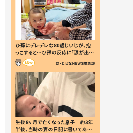
ひ孫にデレデレな80歳じいじが、抱
っこすると…ひ孫の反応に「涙が出ま
した」「可愛くて仕方ない」
ほ・とせなNEWS編集部
生後8ヶ月で亡くなった息子 約3年
半後、当時の妻の日記に書いてあっ