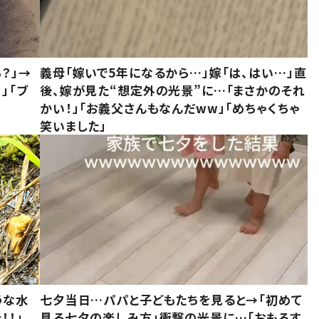
？」→
義母「嫁いで5年になるから…」嫁「は、はい…」直
」「ブ
後、嫁が見た“想定外の光景”に…「まさかのそれ
かい！」「お義父さんもなんだww」「めちゃくちゃ
笑いました」
うな水
七夕当日…パパと子どもたちを見ると→「初めて
！！」
見る七夕の楽しみ方」衝撃の光景に…「おもろす