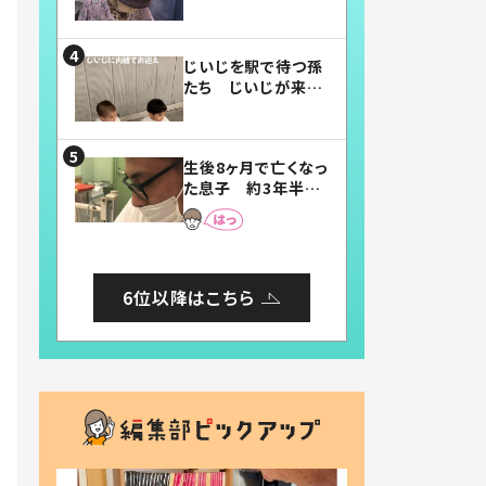
賛したお弁当に「美
味しそう」「お弁当す
ごい」
じいじを駅で待つ孫
たち じいじが来た
瞬間…！？「じいじイ
ケメン」「デレッデレ」
「嬉しくて可愛くてた
生後8ヶ月で亡くなっ
まらない」「幸せにな
た息子 約3年半
れる」
後、当時の妻の日記
に書いてあった本音
とは
6位以降はこちら