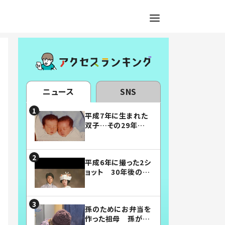
ニュース
SNS
平成7年に生まれた
双子…その29年後
の姿に「漫画みたい」
「素敵すぎる」
平成6年に撮った2シ
ョット 30年後の姿
に…「美男美女」「こ
んな夫婦になりた
い」
孫のためにお弁当を
作った祖母 孫が絶