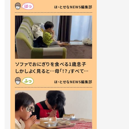
た本音とは
ほ・とせなNEWS編集部
ソファでおにぎりを食べる1歳息子
しかしよく見ると…母「！？」すべてを
察した母の投稿に「可愛いから許
ほ・とせなNEWS編集部
す！」「現行犯〜」