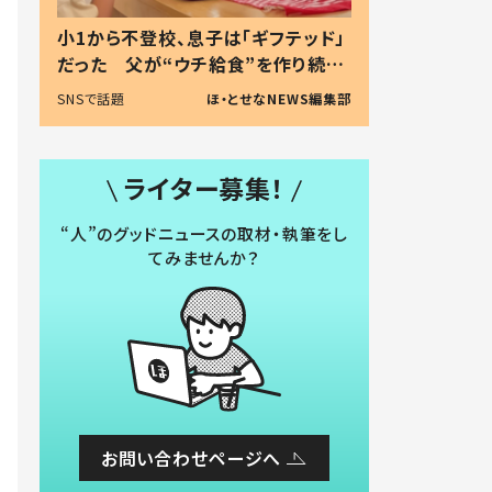
小1から不登校、息子は「ギフテッド」
だった 父が“ウチ給食”を作り続け
る理由とは #令和の親 #令和の子
SNSで話題
ほ・とせなNEWS編集部
ライター募集！
“人”のグッドニュースの取材・執筆をし
てみませんか？
お問い合わせページへ