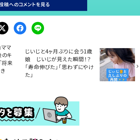
投稿へのコメントを見る
」ママ
じいじと4ヶ月ぶりに会う1歳
後のキ
娘 じいじが見えた瞬間！？
「将来
「寿命伸びた」「思わずにやけ
好き
た」