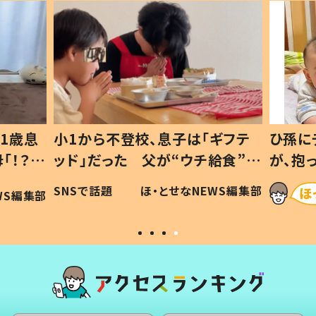
1歳息
小1から不登校、息子は「ギフテ
ひ孫に
「！？」
ッド」だった 父が“ウチ給食”を
が、抱
に「可愛
作り続ける理由とは #令和の親
「涙が
SNSで話題
ほ・とせなNEWS編集部
WS編集部
#令和の子
い」