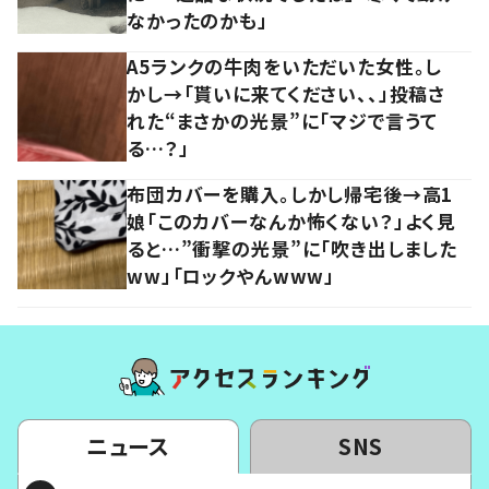
なかったのかも」
A5ランクの牛肉をいただいた女性。し
かし→「貰いに来てください、、」投稿さ
れた“まさかの光景”に「マジで言うて
る…？」
布団カバーを購入。しかし帰宅後→高1
娘「このカバーなんか怖くない？」よく見
ると…”衝撃の光景”に「吹き出しました
ww」「ロックやんwww」
ニュース
SNS