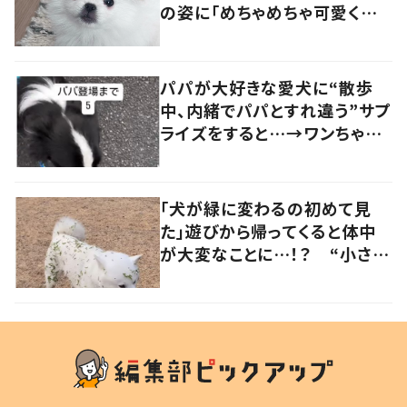
の姿に「めちゃめちゃ可愛くて
笑いました」「個性が光ってる」
の声
パパが大好きな愛犬に“散歩
中、内緒でパパとすれ違う”サプ
ライズをすると…→ワンちゃん
の反応に「可愛すぎる」「賢い
子」の声
「犬が緑に変わるの初めて見
た」遊びから帰ってくると体中
が大変なことに…！？ “小さい
秋を見つけた犬”が可愛い…！