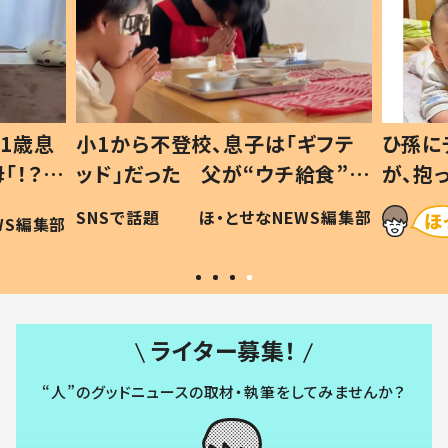
1歳息
小1から不登校、息子は「ギフテ
ひ孫に
「！？」
ッド」だった 父が“ウチ給食”を
が、抱
に「可愛
作り続ける理由とは #令和の親
「涙が
SNSで話題
ほ・とせなNEWS編集部
WS編集部
#令和の子
い」
ライター募集！
“人”のグッドニュースの取材・執筆をしてみませんか？