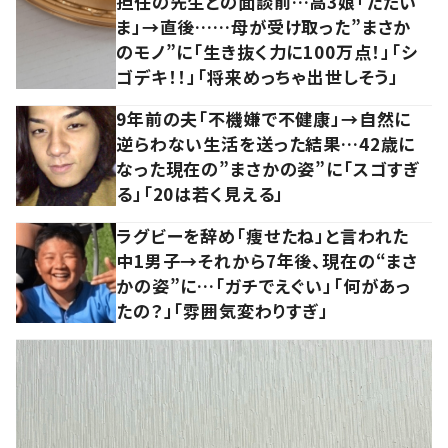
担任の先生との面談前…高3娘「ただい
ま」→直後……母が受け取った”まさか
のモノ”に「生き抜く力に100万点！」「シ
ゴデキ！！」「将来めっちゃ出世しそう」
9年前の夫「不機嫌で不健康」→自然に
逆らわない生活を送った結果…42歳に
なった現在の”まさかの姿”に「スゴすぎ
る」「20は若く見える」
ラグビーを辞め「痩せたね」と言われた
中1男子→それから7年後、現在の“まさ
かの姿”に…「ガチでえぐい」「何があっ
たの？」「雰囲気変わりすぎ」