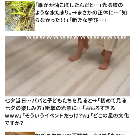
「誰かが油こぼしたんだと…」光る膜の
ような水たまり。→まさかの正体に…「知
らなかった！！」「新たな学び…」
七夕当日…パパと子どもたちを見ると→「初めて見る
七夕の楽しみ方」衝撃の光景に…「おもろすぎる
www」「そういうイベントだっけ？w」「どこの星の文化
ですか？」