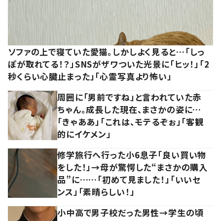
ソファの上で寝ていた愛猫。しかしよく見ると…「しっ
ぽが取れてる！？」SNSがザワついた光景に「ヒッ！」「2
秒くらい心臓止まった」「心霊写真より怖い」
周囲に「男前ですね」と言われていた赤
ちゃん。成長した現在、まさかの姿に…
「きゃああ」「これは、モテるぞぉ」「客観
的にイケメン」
修学旅行へ行った小6息子「良い買い物
をした！」→母が驚愕した“まさかの購入
品”に……「初めて見ました！」「いいセ
ンス」「素晴らしい！」
小中高で男子校だった男性→学生の頃