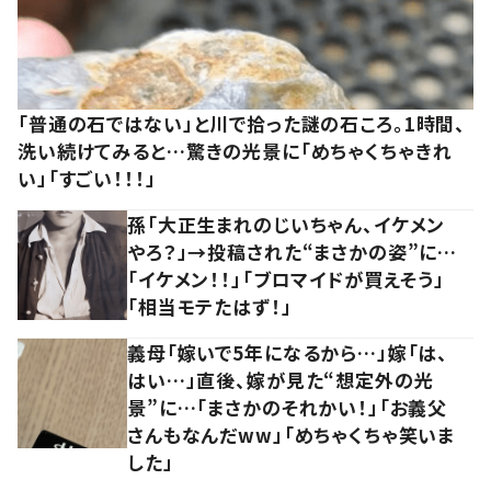
「普通の石ではない」と川で拾った謎の石ころ。1時間、
洗い続けてみると…驚きの光景に「めちゃくちゃきれ
い」「すごい！！！」
孫「大正生まれのじいちゃん、イケメン
やろ？」→投稿された“まさかの姿”に…
「イケメン！！」「ブロマイドが買えそう」
「相当モテたはず！」
義母「嫁いで5年になるから…」嫁「は、
はい…」直後、嫁が見た“想定外の光
景”に…「まさかのそれかい！」「お義父
さんもなんだww」「めちゃくちゃ笑いま
した」