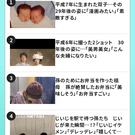
平成7年に生まれた双子…その
29年後の姿に「漫画みたい」「素
敵すぎる」
平成6年に撮った2ショット 30
年後の姿に…「美男美女」「こん
な夫婦になりたい」
孫のためにお弁当を作った祖
母 孫が絶賛したお弁当に「美
味しそう」「お弁当すごい」
じいじを駅で待つ孫たち じい
じが来た瞬間…！？「じいじイケ
メン」「デレッデレ」「嬉しくて可