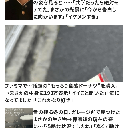
の姿を見ると……「共学だったら絶対モ
テてた」まさかの光景に「今から告白し
に向かいます」「イケメンすぎ」
ファミマで…話題の“もっちり食感ドーナツ”を購入。
→まさかの中身に190万表示「イイこと聞いた」「気に
なってました」「これかなり好き」
雪の残る冬の日、ガレージ前で見つけた
まさかの生き物→保護後の現在の姿
に…「過酷な状況でしたね」「寒くて動け