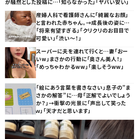
が騒然とした投稿に…「知らなかった」「ヤバい安い」
産婦人科で看護師さんに「綺麗なお顔」
と言われた赤ちゃん。→成長後の姿に…
「将来有望すぎる」「クリクリのお目目で
可愛い」「渋い～！」
スーパーに夫を連れて行くと…妻「おー
いw」まさかの行動に「奥さん美人！」
「めっちゃわかるww」「楽しそうww」
「絵にあう言葉を書きなさい」息子の”ま
さかの解答”に…母「正解でよいでしょう
か？」→衝撃の光景に「声出して笑った
ｗ」「天才だと思います」