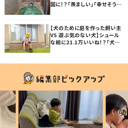
国に！？「羨ましい」「幸せそう」
の声
【犬のために庭を作った飼い主
VS 遊ぶ気のない犬】シュール
な絵に21.1万いいね！？「犬の
強い意志を感じる」