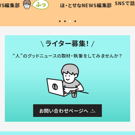
SNSで話題
ほ・とせなNEWS編集部
WS編集部
#令和の子
い」
ライター募集！
“人”のグッドニュースの取材・執筆をしてみませんか？
お問い合わせページへ