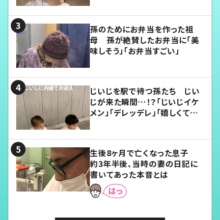
孫のためにお弁当を作った祖
母 孫が絶賛したお弁当に「美
味しそう」「お弁当すごい」
じいじを駅で待つ孫たち じい
じが来た瞬間…！？「じいじイケ
メン」「デレッデレ」「嬉しくて可
愛くてたまらない」「幸せになれ
る」
生後8ヶ月で亡くなった息子
約3年半後、当時の妻の日記に
書いてあった本音とは