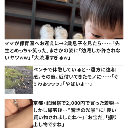
ママが保育園へお迎えに→2歳息子を見たら……「先
生とめっちゃ笑った」まさかの姿に「幼児しか許されな
いヤツww」「大渋滞すぎるw」
ベンチで休憩していると…遠方に違和
感。その後、近付いてきたモノに……「ぐ
ぅわぁッッッ」「やばいよ…」
京都・祇園祭で2,000円で買った着物→
しかし帰宅後…“驚きの光景”に「良い
買い物されましたね～」「お宝だ」「掘り
出し物ですね」