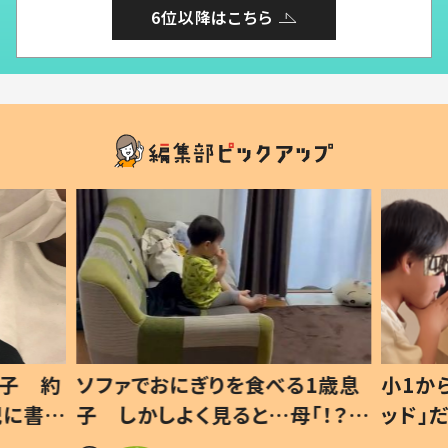
6位以降はこちら
1歳息
小1から不登校、息子は「ギフテ
ひ孫に
「！？」
ッド」だった 父が“ウチ給食”を
が、抱
に「可愛
作り続ける理由とは #令和の親
「涙が