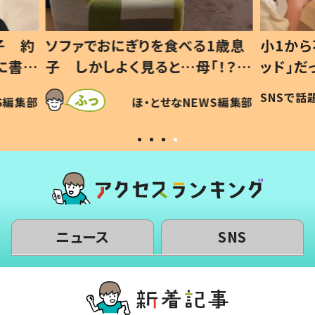
1歳息
小1から不登校、息子は「ギフテ
ひ孫に
「！？」
ッド」だった 父が“ウチ給食”を
が、抱
に「可愛
作り続ける理由とは #令和の親
「涙が
SNSで話題
ほ・とせなNEWS編集部
WS編集部
#令和の子
い」
ニュース
SNS