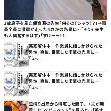
3歳息子を見た保育園の先生「何そのTシャツ！？」→職
員全員に激震が走ったまさかの光景に…「そりゃ先生
も大興奮するはず」「すげーー！！」
実家解体中…作業員に話しかけられた
男性。直後、目撃した衝撃の光景に…
「えっ」
実家解体中…作業員に話しかけられた
男性。直後、目撃した衝撃の光景に…
「えっ」
里帰り出産から帰宅した妻子。→夫が用
意した“ベビーベッド”を見ると…「英才