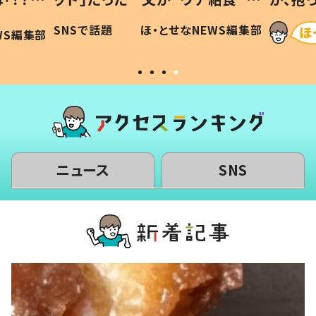
に「可愛
作り続ける理由とは #令和の親
「涙が
SNSで話題
ほ・とせなNEWS編集部
WS編集部
#令和の子
い」
ニュース
SNS