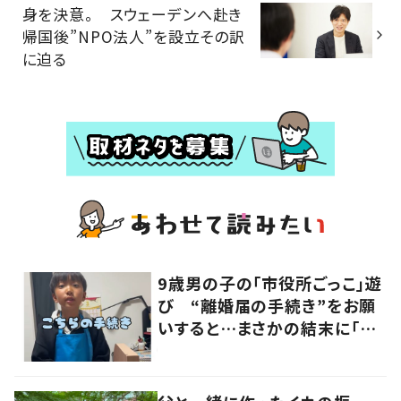
身を決意。 スウェーデンへ赴き
帰国後”NPO法人”を設立その訳
に迫る
9歳男の子の「市役所ごっこ」遊
び “離婚届の手続き”をお願
いすると…まさかの結末に「ど
こで覚えたんだろ」「発想が素晴
らしい」の声