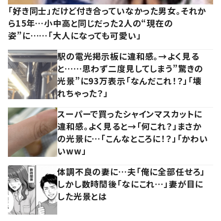
「好き同士」だけど付き合っていなかった男女。それか
ら15年…小中高と同じだった2人の“現在の
姿”に……「大人になっても可愛い」
駅の電光掲示板に違和感。→よく見る
と……思わず二度見してしまう”驚きの
光景”に93万表示「なんだこれ！？」「壊
れちゃった？」
スーパーで買ったシャインマスカットに
違和感。よく見ると→「何これ？」まさか
の光景に…「こんなところに！？」「かわい
いww」
体調不良の妻に…夫「俺に全部任せろ」
しかし数時間後「なにこれ…」妻が目に
した光景とは