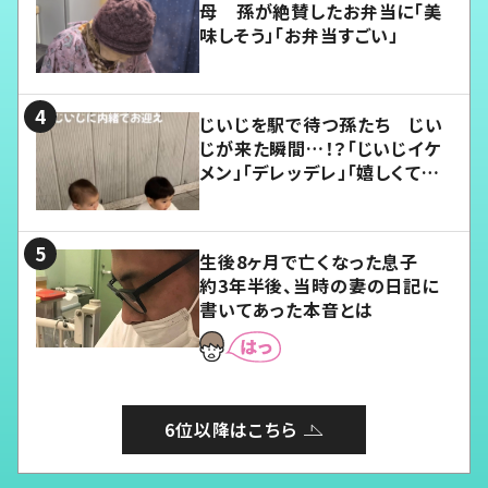
母 孫が絶賛したお弁当に「美
味しそう」「お弁当すごい」
じいじを駅で待つ孫たち じい
じが来た瞬間…！？「じいじイケ
メン」「デレッデレ」「嬉しくて可
愛くてたまらない」「幸せになれ
る」
生後8ヶ月で亡くなった息子
約3年半後、当時の妻の日記に
書いてあった本音とは
6位以降はこちら