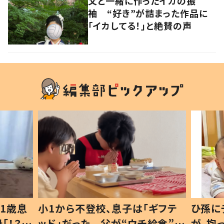
父と一緒に作ったイカの振
袖 “好き”が詰まった作品に
「イカしてる！」と絶賛の声
1歳息
小1から不登校、息子は「ギフテ
ひ孫に
「！？」
ッド」だった 父が“ウチ給食”を
が、抱