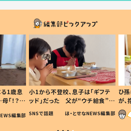
1歳息
小1から不登校、息子は「ギフテ
ひ孫に
「！？」
ッド」だった 父が“ウチ給食”を
が、抱
に「可愛
作り続ける理由とは #令和の親
「涙が
SNSで話題
ほ・とせなNEWS編集部
WS編集部
#令和の子
い」