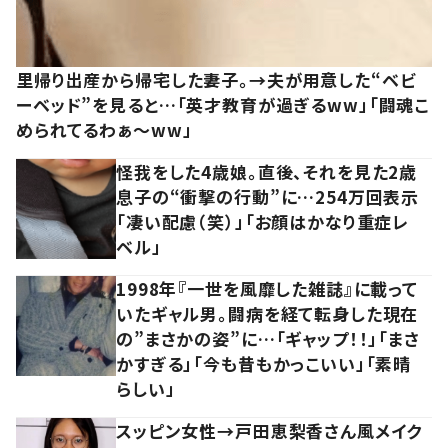
里帰り出産から帰宅した妻子。→夫が用意した“ベビ
ーベッド”を見ると…「英才教育が過ぎるww」「闘魂こ
められてるわぁ～ww」
怪我をした4歳娘。直後、それを見た2歳
息子の“衝撃の行動”に…254万回表示
「凄い配慮（笑）」「お顔はかなり重症レ
ベル」
1998年『一世を風靡した雑誌』に載って
いたギャル男。闘病を経て転身した現在
の”まさかの姿”に…「ギャップ！！」「まさ
かすぎる」「今も昔もかっこいい」「素晴
らしい」
スッピン女性→戸田恵梨香さん風メイク