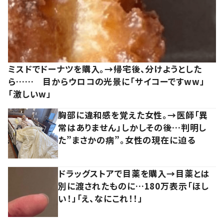
ミスドでドーナツを購入。→帰宅後、分けようとした
ら…… 目からウロコの光景に「サイコーですww」
「激しいw」
胸部に違和感を覚えた女性。→医師「異
常はありません」しかしその後…判明し
た”まさかの病”。女性の現在に迫る
ドラッグストアで目薬を購入→目薬とは
別に渡されたものに…180万表示「ほし
い！」「え、なにこれ！！」