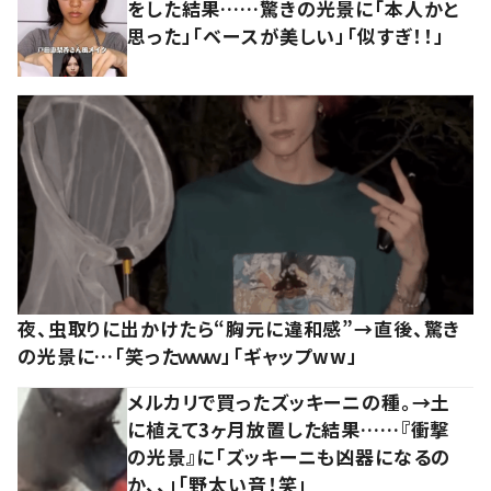
をした結果……驚きの光景に「本人かと
思った」「ベースが美しい」「似すぎ！！」
夜、虫取りに出かけたら“胸元に違和感”→直後、驚き
の光景に…「笑ったｗｗｗ」「ギャップww」
メルカリで買ったズッキーニの種。→土
に植えて3ヶ月放置した結果……『衝撃
の光景』に「ズッキーニも凶器になるの
か、、」「野太い音！笑」