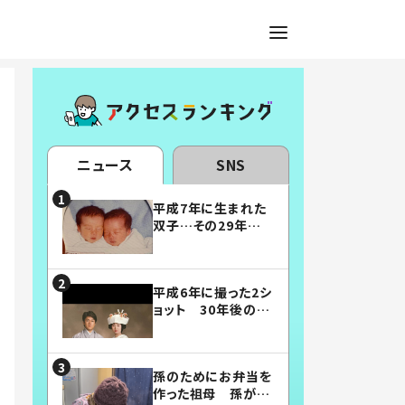
ニュース
SNS
平成7年に生まれた
双子…その29年後
の姿に「漫画みたい」
「素敵すぎる」
平成6年に撮った2シ
ョット 30年後の姿
に…「美男美女」「こ
んな夫婦になりた
い」
孫のためにお弁当を
作った祖母 孫が絶