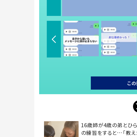
この
16歳姉が4歳の弟とひ
の練習をすると…「教え