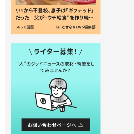
小1から不登校、息子は「ギフテッド」
だった 父が“ウチ給食”を作り続け
る理由とは #令和の親 #令和の子
SNSで話題
ほ・とせなNEWS編集部
ライター募集！
“人”のグッドニュースの取材・執筆をし
てみませんか？
お問い合わせページへ