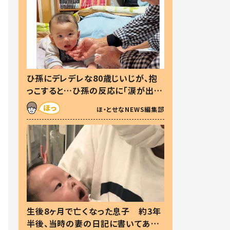
ひ孫にデレデレな80歳じいじが、抱
っこすると…ひ孫の反応に「涙が出ま
した」「可愛くて仕方ない」
ほ・とせなNEWS編集部
生後8ヶ月で亡くなった息子 約3年
半後、当時の妻の日記に書いてあっ