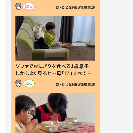
た本音とは
ほ・とせなNEWS編集部
ソファでおにぎりを食べる1歳息子
しかしよく見ると…母「！？」すべてを
察した母の投稿に「可愛いから許
ほ・とせなNEWS編集部
す！」「現行犯〜」