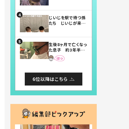
賛したお弁当に「美
味しそう」「お弁当す
ごい」
じいじを駅で待つ孫
たち じいじが来た
瞬間…！？「じいじイ
ケメン」「デレッデレ」
「嬉しくて可愛くてた
生後8ヶ月で亡くなっ
まらない」「幸せにな
た息子 約3年半
れる」
後、当時の妻の日記
に書いてあった本音
とは
6位以降はこちら