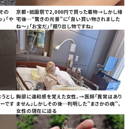
その
京都・祇園祭で2,000円で買った着物→しかし帰
ッ」「や
宅後…“驚きの光景”に「良い買い物されました
ね～」「お宝だ」「掘り出し物ですね」
ようとし
胸部に違和感を覚えた女性。→医師「異常はあり
ーです
ません」しかしその後…判明した”まさかの病”。
女性の現在に迫る