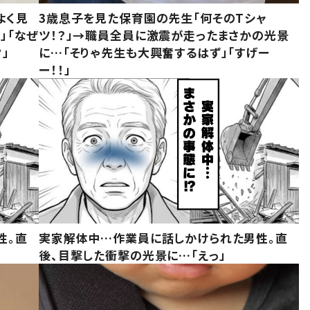
よく見
3歳息子を見た保育園の先生「何そのTシャ
」「なぜ
ツ！？」→職員全員に激震が走ったまさかの光景
」
に…「そりゃ先生も大興奮するはず」「すげー
ー！！」
性。直
実家解体中…作業員に話しかけられた男性。直
後、目撃した衝撃の光景に…「えっ」