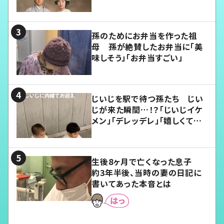
孫のためにお弁当を作った祖
母 孫が絶賛したお弁当に「美
味しそう」「お弁当すごい」
じいじを駅で待つ孫たち じい
じが来た瞬間…！？「じいじイケ
メン」「デレッデレ」「嬉しくて可
愛くてたまらない」「幸せになれ
る」
生後8ヶ月で亡くなった息子
約3年半後、当時の妻の日記に
書いてあった本音とは