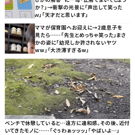
か？」→衝撃の光景に「声出して笑った
ｗ」「天才だと思います」
ママが保育園へお迎えに→2歳息子を
見たら……「先生とめっちゃ笑った」まさ
かの姿に「幼児しか許されないヤツ
ww」「大渋滞すぎるw」
ベンチで休憩していると…遠方に違和感。その後、近付
いてきたモノに……「ぐぅわぁッッッ」「やばいよ…」