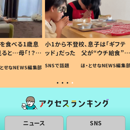
1歳息
小1から不登校、息子は「ギフテ
ひ孫に
「！？」
ッド」だった 父が“ウチ給食”を
が、抱
に「可愛
作り続ける理由とは #令和の親
「涙が
SNSで話題
ほ・とせなNEWS編集部
WS編集部
#令和の子
い」
ニュース
SNS