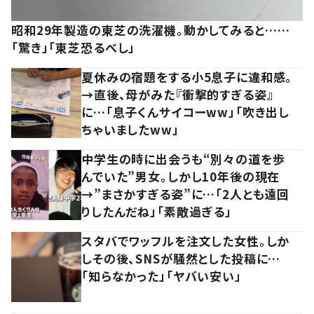
昭和29年製造の東芝の洗濯機。動かしてみると……
「驚き」「東芝恐るべし」
夏休みの宿題をする小5息子に違和感。
→直後、母がみた『衝撃的すぎる姿』
に…「息子くんサイコーww」「吹き出し
ちゃいましたww」
中学生の時に出会うも“別々の道を歩
んでいた”男女。しかし10年後の現在
→”まさかすぎる姿”に…「2人とも遠回
りしたんだね」「素敵過ぎる」
スタバでワッフルを注文した女性。しか
しその後、SNSが騒然とした投稿に…
「知らなかった」「ヤバい安い」