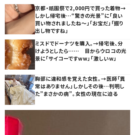
京都・祇園祭で2,000円で買った着物→
しかし帰宅後…“驚きの光景”に「良い
買い物されましたね～」「お宝だ」「掘り
出し物ですね」
ミスドでドーナツを購入。→帰宅後、分
けようとしたら…… 目からウロコの光
景に「サイコーですww」「激しいw」
胸部に違和感を覚えた女性。→医師「異
常はありません」しかしその後…判明し
た”まさかの病”。女性の現在に迫る