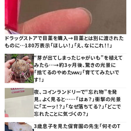
ドラッグストアで目薬を購入→目薬とは別に渡された
ものに…180万表示「ほしい！」「え、なにこれ！！」
“芽が出てしまったじゃがいも”を植えて
みたら…→約3ヶ月後、驚きの光景に
「捨てるのやめたｗｗ」「育ててみたいで
す！」
夜、コインランドリーで“忘れ物”を発
見。よく見ると……「はぁ？」衝撃の光景
に「エーッ！？」「なぜ落ちてる？」「どこで
忘れたことに気づくの？」
3歳息子を見た保育園の先生「何そのT