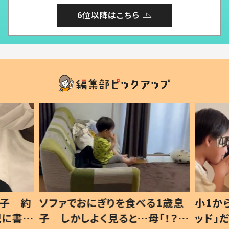
6位以降はこちら
1歳息
小1から不登校、息子は「ギフテ
ひ孫に
「！？」
ッド」だった 父が“ウチ給食”を
が、抱