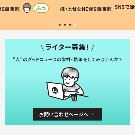
に「可愛
作り続ける理由とは #令和の親
「涙が
SNSで話題
ほ・とせなNEWS編集部
WS編集部
#令和の子
い」
ライター募集！
“人”のグッドニュースの取材・執筆をしてみませんか？
お問い合わせページへ