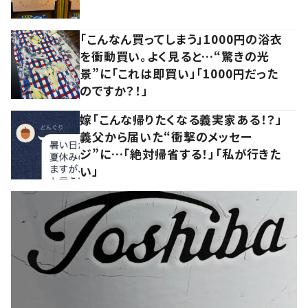
「こんなん買ってしまう」1000円の浴衣
を衝動買い。よく見ると…“驚きの光
景”に「これは即買い」「1000円だった
のですか？！」
嫁「こんな帰りたくなる義実家ある！？」
義父から届いた“衝撃のメッセー
ジ”に…「絶対帰省する！」「私が行きた
い」