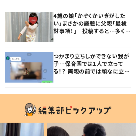
の声
4歳の娘「かぞくかいぎがした
い」まさかの議題に父親「最検
討事項！」 投稿すると…多くの
意見が寄せられる！
つかまり立ちしかできない我が
子…保育園では1人で立って
る！？ 両親の前では頑なに立た
ない1歳児が可愛すぎる…！