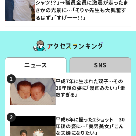
シャツ！？」→職員全員に激震が走ったま
さかの光景に…「そりゃ先生も大興奮す
るはず」「すげーー！！」
ニュース
SNS
平成7年に生まれた双子…その
29年後の姿に「漫画みたい」「素
敵すぎる」
平成6年に撮った2ショット 30
年後の姿に…「美男美女」「こん
な夫婦になりたい」