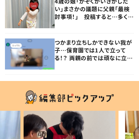
4歳の娘「かぞくかいぎがした
い」まさかの議題に父親「最検
討事項！」 投稿すると…多くの
意見が寄せられる！
つかまり立ちしかできない我が
子…保育園では1人で立って
る！？ 両親の前では頑なに立た
ない1歳児が可愛すぎる…！