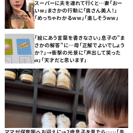
スーパーに夫を連れて行くと…妻「おー
いw」まさかの行動に「奥さん美人！」
「めっちゃわかるww」「楽しそうww」
「絵にあう言葉を書きなさい」息子の”ま
さかの解答”に…母「正解でよいでしょう
か？」→衝撃の光景に「声出して笑った
ｗ」「天才だと思います」
ママが保育園へお迎えに→2歳息子を見たら……「先