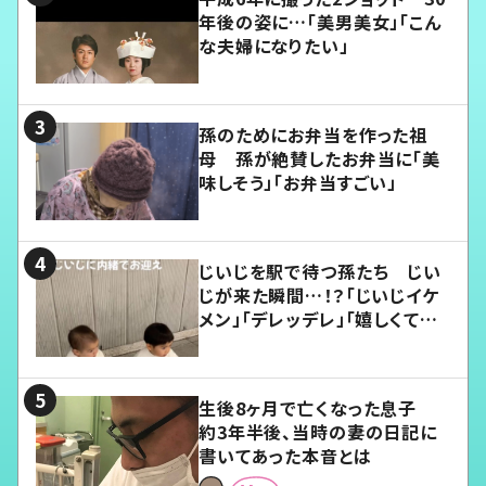
年後の姿に…「美男美女」「こん
な夫婦になりたい」
孫のためにお弁当を作った祖
母 孫が絶賛したお弁当に「美
味しそう」「お弁当すごい」
じいじを駅で待つ孫たち じい
じが来た瞬間…！？「じいじイケ
メン」「デレッデレ」「嬉しくて可
愛くてたまらない」「幸せになれ
る」
生後8ヶ月で亡くなった息子
約3年半後、当時の妻の日記に
書いてあった本音とは