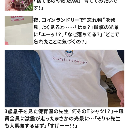
「捨てるのやめたｗｗ」「育ててみたいで
す！」
夜、コインランドリーで“忘れ物”を発
見。よく見ると……「はぁ？」衝撃の光景
に「エーッ！？」「なぜ落ちてる？」「どこで
忘れたことに気づくの？」
3歳息子を見た保育園の先生「何そのTシャツ！？」→職
員全員に激震が走ったまさかの光景に…「そりゃ先生
も大興奮するはず」「すげーー！！」