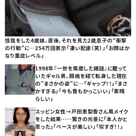
怪我をした4歳娘。直後、それを見た2歳息子の“衝撃
の行動”に…254万回表示「凄い配慮（笑）」「お顔はか
なり重症レベル」
1998年『一世を風靡した雑誌』に載って
いたギャル男。闘病を経て転身した現在
の”まさかの姿”に…「ギャップ！！」「まさ
かすぎる」「今も昔もかっこいい」「素晴
らしい」
スッピン女性→戸田恵梨香さん風メイク
をした結果……驚きの光景に「本人かと
思った」「ベースが美しい」「似すぎ！！」