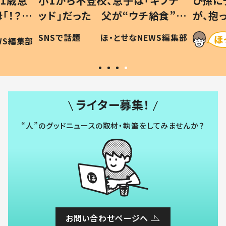
1歳息
小1から不登校、息子は「ギフテ
ひ孫に
「！？」
ッド」だった 父が“ウチ給食”を
が、抱
に「可愛
作り続ける理由とは #令和の親
「涙が
SNSで話題
ほ・とせなNEWS編集部
WS編集部
#令和の子
い」
ライター募集！
“人”のグッドニュースの取材・執筆をしてみませんか？
お問い合わせページへ