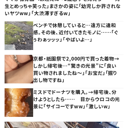
生とめっちゃ笑った」まさかの姿に「幼児しか許されな
いヤツww」「大渋滞すぎるw」
ベンチで休憩していると…遠方に違和
感。その後、近付いてきたモノに……「ぐ
ぅわぁッッッ」「やばいよ…」
京都・祇園祭で2,000円で買った着物→
しかし帰宅後…“驚きの光景”に「良い
買い物されましたね～」「お宝だ」「掘り
出し物ですね」
ミスドでドーナツを購入。→帰宅後、分
けようとしたら…… 目からウロコの光
景に「サイコーですww」「激しいw」