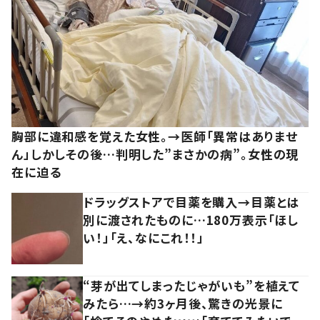
胸部に違和感を覚えた女性。→医師「異常はありませ
ん」しかしその後…判明した”まさかの病”。女性の現
在に迫る
ドラッグストアで目薬を購入→目薬とは
別に渡されたものに…180万表示「ほし
い！」「え、なにこれ！！」
“芽が出てしまったじゃがいも”を植えて
みたら…→約3ヶ月後、驚きの光景に