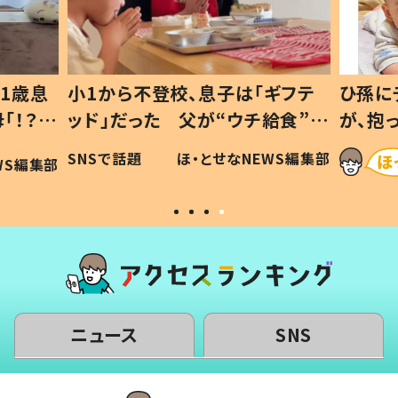
1歳息
小1から不登校、息子は「ギフテ
ひ孫に
「！？」
ッド」だった 父が“ウチ給食”を
が、抱
に「可愛
作り続ける理由とは #令和の親
「涙が
SNSで話題
ほ・とせなNEWS編集部
WS編集部
#令和の子
い」
ニュース
SNS