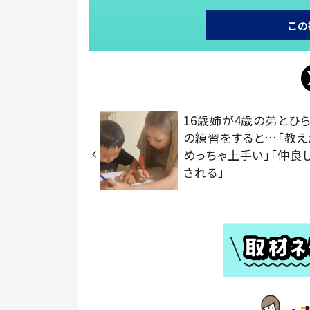
この
16歳姉が4歳の弟とひ
の練習をすると…「教え
めっちゃ上手い」「仲良し
される」