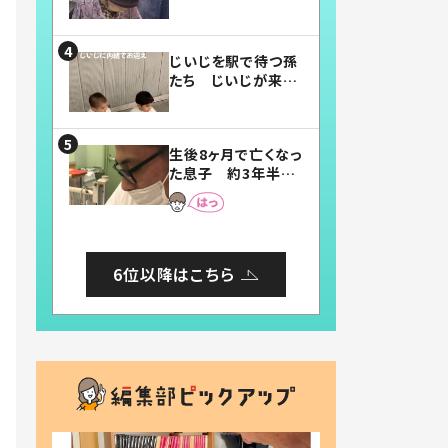
賛したお弁当に「美
味しそう」「お弁当す
ごい」
じいじを駅で待つ孫
たち じいじが来た
瞬間…！？「じいじイ
ケメン」「デレッデレ」
「嬉しくて可愛くてた
生後8ヶ月で亡くなっ
まらない」「幸せにな
た息子 約3年半
れる」
後、当時の妻の日記
に書いてあった本音
とは
6位以降はこちら