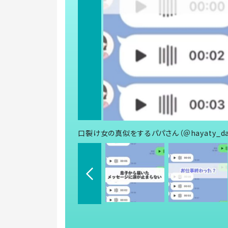
口裂け女の真似をするパパさん（＠hayaty_d