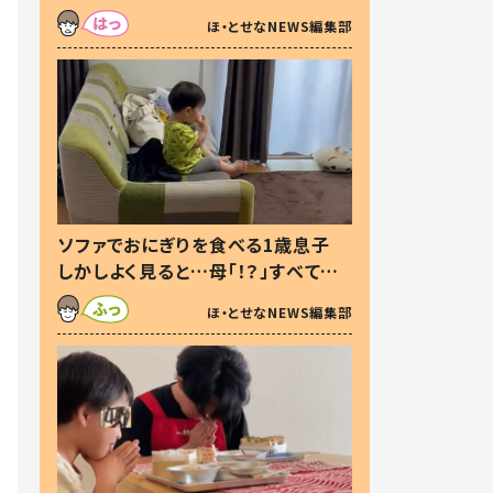
た本音とは
ほ・とせなNEWS編集部
ソファでおにぎりを食べる1歳息子
しかしよく見ると…母「！？」すべてを
察した母の投稿に「可愛いから許
ほ・とせなNEWS編集部
す！」「現行犯〜」