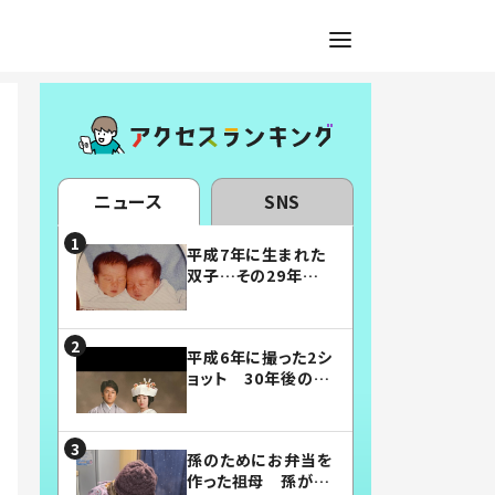
ニュース
SNS
平成7年に生まれた
双子…その29年後
の姿に「漫画みたい」
「素敵すぎる」
平成6年に撮った2シ
ョット 30年後の姿
に…「美男美女」「こ
んな夫婦になりた
い」
孫のためにお弁当を
作った祖母 孫が絶