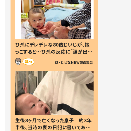
ひ孫にデレデレな80歳じいじが、抱
っこすると…ひ孫の反応に「涙が出ま
した」「可愛くて仕方ない」
ほ・とせなNEWS編集部
生後8ヶ月で亡くなった息子 約3年
半後、当時の妻の日記に書いてあっ