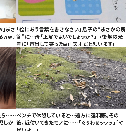
w」まさ
「絵にあう言葉を書きなさい」息子の”まさかの解
るww」
答”に…母「正解でよいでしょうか？」→衝撃の光
景に「声出して笑ったｗ」「天才だと思います」
たら……
ベンチで休憩していると…遠方に違和感。その
児しか
後、近付いてきたモノに……「ぐぅわぁッッッ」「や
ばいよ…」