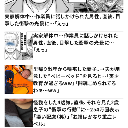
実家解体中…作業員に話しかけられた男性。直後、目
撃した衝撃の光景に…「えっ」
実家解体中…作業員に話しかけられた
男性。直後、目撃した衝撃の光景に…
「えっ」
里帰り出産から帰宅した妻子。→夫が用
意した“ベビーベッド”を見ると…「英才
教育が過ぎるww」「闘魂こめられてる
わぁ～ww」
怪我をした4歳娘。直後、それを見た2歳
息子の“衝撃の行動”に…254万回表示
「凄い配慮（笑）」「お顔はかなり重症レ
ベル」