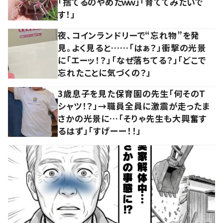
「捨てるのやめたｗｗ」「育ててみたいで
す！」
夜、コインランドリーで“忘れ物”を発
見。よく見ると……「はぁ？」衝撃の光景
に「エーッ！？」「なぜ落ちてる？」「どこで
忘れたことに気づくの？」
3歳息子を見た保育園の先生「何そのT
シャツ！？」→職員全員に激震が走ったま
さかの光景に…「そりゃ先生も大興奮す
るはず」「すげーー！！」