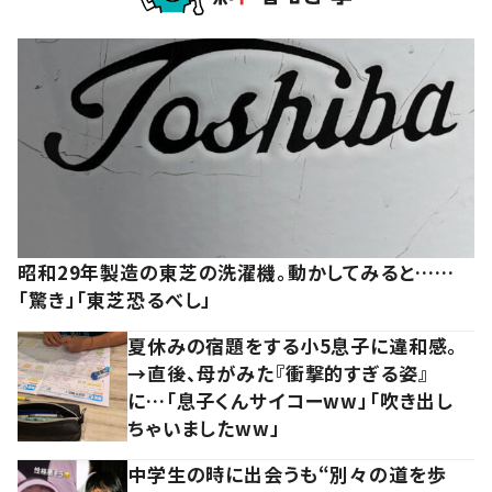
昭和29年製造の東芝の洗濯機。動かしてみると……
「驚き」「東芝恐るべし」
夏休みの宿題をする小5息子に違和感。
→直後、母がみた『衝撃的すぎる姿』
に…「息子くんサイコーww」「吹き出し
ちゃいましたww」
中学生の時に出会うも“別々の道を歩