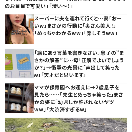
のお目目で可愛い」「渋い～！」
スーパーに夫を連れて行くと…妻「おー
いw」まさかの行動に「奥さん美人！」
「めっちゃわかるww」「楽しそうww」
「絵にあう言葉を書きなさい」息子の”ま
さかの解答”に…母「正解でよいでしょう
か？」→衝撃の光景に「声出して笑った
ｗ」「天才だと思います」
ママが保育園へお迎えに→2歳息子を
見たら……「先生とめっちゃ笑った」まさ
かの姿に「幼児しか許されないヤツ
ww」「大渋滞すぎるw」