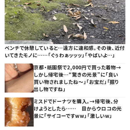
ベンチで休憩していると…遠方に違和感。その後、近付
いてきたモノに……「ぐぅわぁッッッ」「やばいよ…」
京都・祇園祭で2,000円で買った着物→
しかし帰宅後…“驚きの光景”に「良い
買い物されましたね～」「お宝だ」「掘り
出し物ですね」
ミスドでドーナツを購入。→帰宅後、分
けようとしたら…… 目からウロコの光
景に「サイコーですww」「激しいw」