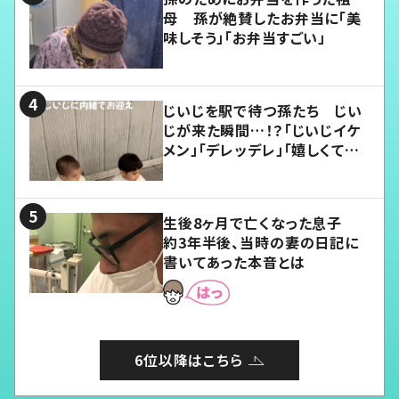
母 孫が絶賛したお弁当に「美
味しそう」「お弁当すごい」
じいじを駅で待つ孫たち じい
じが来た瞬間…！？「じいじイケ
メン」「デレッデレ」「嬉しくて可
愛くてたまらない」「幸せになれ
る」
生後8ヶ月で亡くなった息子
約3年半後、当時の妻の日記に
書いてあった本音とは
6位以降はこちら