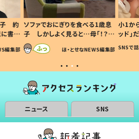
1歳息
小1から不登校、息子は「ギフテ
ひ孫に
「！？」
ッド」だった 父が“ウチ給食”を
が、抱
に「可愛
作り続ける理由とは #令和の親
「涙が
SNSで話題
ほ・とせなNEWS編集部
WS編集部
#令和の子
い」
ニュース
SNS