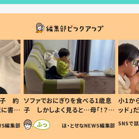
1歳息
小1から不登校、息子は「ギフテ
ひ孫に
「！？」
ッド」だった 父が“ウチ給食”を
が、抱
に「可愛
作り続ける理由とは #令和の親
「涙が
SNSで話題
ほ・とせなNEWS編集部
WS編集部
#令和の子
い」