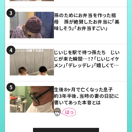
孫のためにお弁当を作った祖
母 孫が絶賛したお弁当に「美
味しそう」「お弁当すごい」
じいじを駅で待つ孫たち じい
じが来た瞬間…！？「じいじイケ
メン」「デレッデレ」「嬉しくて可
愛くてたまらない」「幸せになれ
る」
生後8ヶ月で亡くなった息子
約3年半後、当時の妻の日記に
書いてあった本音とは