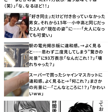
（笑）」「な、なるほど！！」
「好き同士」だけど付き合っていなかった
男女。それから15年…小中高と同じだっ
た2人の“現在の姿”に……「大人になっ
ても可愛い」
駅の電光掲示板に違和感。→よく見る
と……思わず二度見してしまう”驚きの
光景”に93万表示「なんだこれ！？」「壊
れちゃった？」
スーパーで買ったシャインマスカットに
違和感。よく見ると→「何これ？」まさか
の光景に…「こんなところに！？」「かわい
いww」