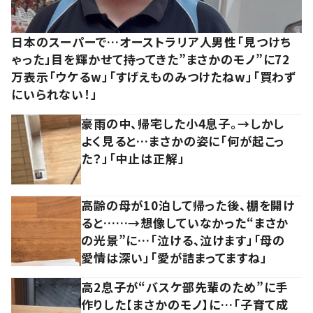
日本のスーパーで…オーストラリア人男性「見つけち
ゃった」目を輝かせて持ってきた”まさかのモノ”に72
万表示「ウケるw」「すげえものみつけたねw」「買わず
にいられない！」
豪雨の中、帰宅した小4息子。→しかし
よく見ると…まさかの姿に「何が起こっ
た？」「中止は正解」
高齢の母が10泊して帰った後、棚を開け
ると……→想像していなかった“まさか
の光景”に…「泣ける、泣けます」「母の
愛情は深い」「愛が詰まってますね」
高2息子が“バスケ部先輩のため”に手
作りした【まさかのモノ】に…「子育て成