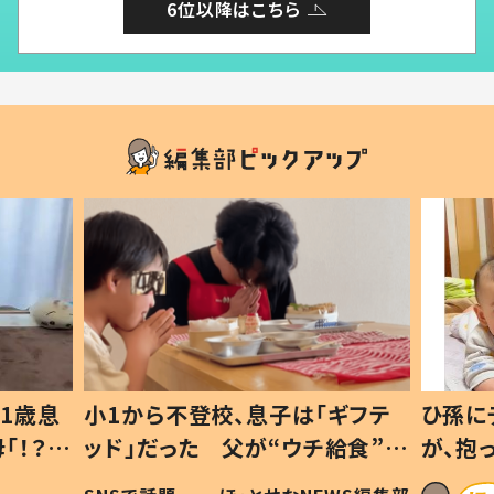
6位以降はこちら
1歳息
小1から不登校、息子は「ギフテ
ひ孫に
「！？」
ッド」だった 父が“ウチ給食”を
が、抱
に「可愛
作り続ける理由とは #令和の親
「涙が