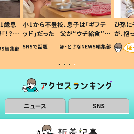
1歳息
小1から不登校、息子は「ギフテ
ひ孫に
「！？」
ッド」だった 父が“ウチ給食”を
が、抱
に「可愛
作り続ける理由とは #令和の親
「涙が
SNSで話題
ほ・とせなNEWS編集部
WS編集部
#令和の子
い」
ニュース
SNS