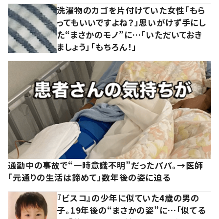
洗濯物のカゴを片付けていた女性「もら
ってもいいですよね？」思いがけず手にし
た“まさかのモノ”に…「いただいておき
ましょう」「もちろん！」
通勤中の事故で“一時意識不明”だったパパ。→医師
「元通りの生活は諦めて」数年後の姿に迫る
『ビスコ』の少年に似ていた4歳の男の
子。19年後の“まさかの姿”に…「似てる