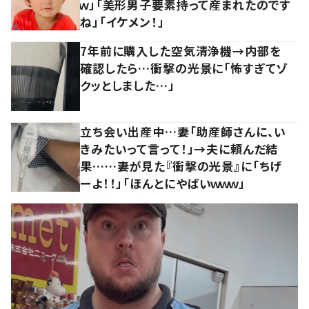
ｗ」「美形男子要素持って産まれたのです
ね」「イケメン！」
7年前に購入した空気清浄機→内部を
確認したら…衝撃の光景に「怖すぎてゾ
クッとしました…」
立ち会い出産中…妻「助産師さんに、い
きみたいって言って！」→夫に頼んだ結
果……妻が見た『衝撃の光景』に「ちげ
ーよ！！」「ほんとにやばいｗｗｗ」