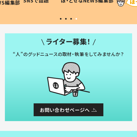
SNSで話題
ほ・とせなNEWS編集部
WS編集部
#令和の子
い」
ライター募集！
“人”のグッドニュースの取材・執筆をしてみませんか？
お問い合わせページへ