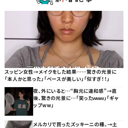
スッピン女性→メイクをした結果……驚きの光景に
「本人かと思った」「ベースが美しい」「似すぎ！！」
夜、外にいると…“胸元に違和感”→直
後、驚きの光景に…「笑ったｗｗｗ」「ギャ
ップww」
メルカリで買ったズッキーニの種。→土