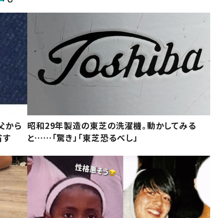
父から
昭和29年製造の東芝の洗濯機。動かしてみる
省す
と……「驚き」「東芝恐るべし」