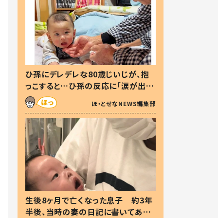
ひ孫にデレデレな80歳じいじが、抱
っこすると…ひ孫の反応に「涙が出ま
した」「可愛くて仕方ない」
ほ・とせなNEWS編集部
生後8ヶ月で亡くなった息子 約3年
半後、当時の妻の日記に書いてあっ