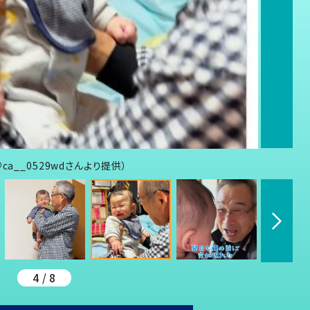
a__0529wdさんより提供）
4 / 8