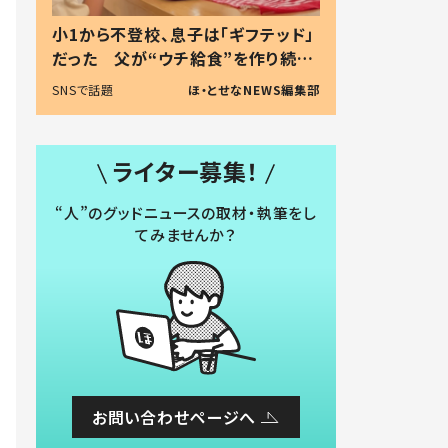
小1から不登校、息子は「ギフテッド」
だった 父が“ウチ給食”を作り続け
る理由とは #令和の親 #令和の子
SNSで話題
ほ・とせなNEWS編集部
ライター募集！
“人”のグッドニュースの取材・執筆をし
てみませんか？
お問い合わせページへ