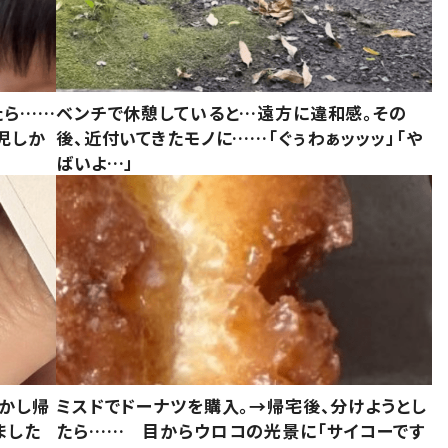
たら……
ベンチで休憩していると…遠方に違和感。その
児しか
後、近付いてきたモノに……「ぐぅわぁッッッ」「や
ばいよ…」
しかし帰
ミスドでドーナツを購入。→帰宅後、分けようとし
ました
たら…… 目からウロコの光景に「サイコーです