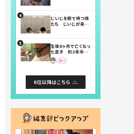
賛したお弁当に「美
味しそう」「お弁当す
ごい」
じいじを駅で待つ孫
たち じいじが来た
瞬間…！？「じいじイ
ケメン」「デレッデレ」
「嬉しくて可愛くてた
生後8ヶ月で亡くなっ
まらない」「幸せにな
た息子 約3年半
れる」
後、当時の妻の日記
に書いてあった本音
とは
6位以降はこちら