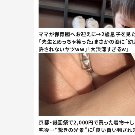
ママが保育園へお迎えに→2歳息子を見
「先生とめっちゃ笑った」まさかの姿に「幼
許されないヤツww」「大渋滞すぎるw」
京都・祇園祭で2,000円で買った着物→
宅後…“驚きの光景”に「良い買い物され