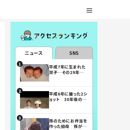
ニュース
SNS
平成7年に生まれた
双子…その29年後
の姿に「漫画みたい」
「素敵すぎる」
平成6年に撮った2シ
ョット 30年後の姿
に…「美男美女」「こ
んな夫婦になりた
い」
孫のためにお弁当を
作った祖母 孫が絶