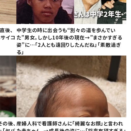
直後、
中学生の時に出会うも“別々の道を歩んでい
んサイコ
た”男女。しかし10年後の現在→”まさかすぎる
姿”に…「2人とも遠回りしたんだね」「素敵過ぎ
る」
その後、
産婦人科で看護師さんに「綺麗なお顔」と言われ
」「ヤバ
た赤ちゃん。→成長後の姿に…「将来有望すぎる」