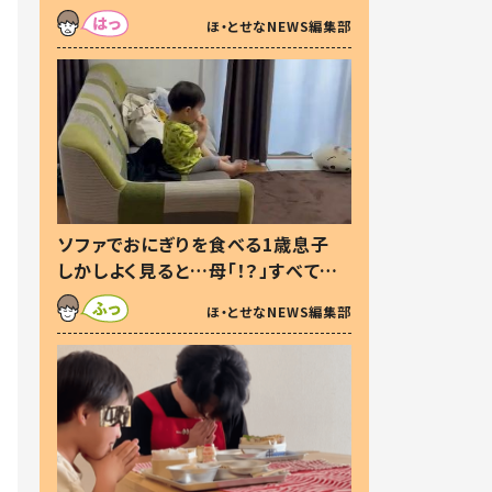
た本音とは
ほ・とせなNEWS編集部
ソファでおにぎりを食べる1歳息子
しかしよく見ると…母「！？」すべてを
察した母の投稿に「可愛いから許
ほ・とせなNEWS編集部
す！」「現行犯〜」