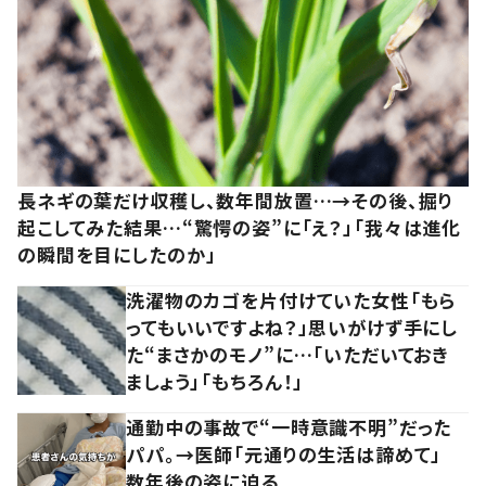
長ネギの葉だけ収穫し、数年間放置…→その後、掘り
起こしてみた結果…“驚愕の姿”に「え？」「我々は進化
の瞬間を目にしたのか」
洗濯物のカゴを片付けていた女性「もら
ってもいいですよね？」思いがけず手にし
た“まさかのモノ”に…「いただいておき
ましょう」「もちろん！」
通勤中の事故で“一時意識不明”だった
パパ。→医師「元通りの生活は諦めて」
数年後の姿に迫る