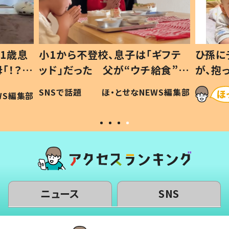
ギフテ
ひ孫にデレデレな80歳じいじ
給食”を
が、抱っこすると…ひ孫の反応に
和の親
「涙が出ました」「可愛くて仕方な
WS編集部
ほ・とせなNEWS編集部
い」
ニュース
SNS