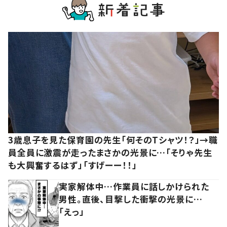
3歳息子を見た保育園の先生「何そのTシャツ！？」→職
員全員に激震が走ったまさかの光景に…「そりゃ先生
も大興奮するはず」「すげーー！！」
実家解体中…作業員に話しかけられた
男性。直後、目撃した衝撃の光景に…
「えっ」