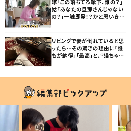
嫁「この落ちてる靴下、誰の？」
姑「あなたの旦那さんじゃない
の？」一触即発！？かと思いき
や…持ち主が判明し「声だして
大爆笑しちゃった」
リビングで妻が倒れていると思
ったら…その驚きの理由に「誰
もが納得」「最高」と、“猫ちゃん
好きユーザー”からの共感集ま
る！