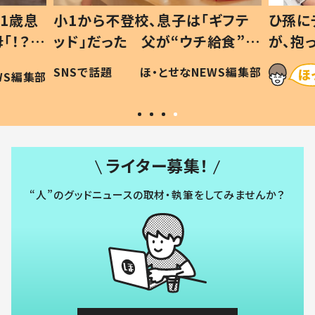
ギフテ
ひ孫にデレデレな80歳じいじ
給食”を
が、抱っこすると…ひ孫の反応に
和の親
「涙が出ました」「可愛くて仕方な
WS編集部
ほ・とせなNEWS編集部
い」
ライター募集！
“人”のグッドニュースの取材・執筆をしてみませんか？