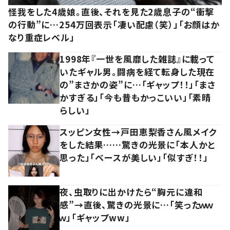
怪我をした4歳娘。直後、それを見た2歳息子の“衝撃
の行動”に…254万回表示「凄い配慮（笑）」「お顔はか
なり重症レベル」
1998年『一世を風靡した雑誌』に載って
いたギャル男。闘病を経て転身した現在
の”まさかの姿”に…「ギャップ！！」「まさ
かすぎる」「今も昔もかっこいい」「素晴
らしい」
スッピン女性→戸田恵梨香さん風メイク
をした結果……驚きの光景に「本人かと
思った」「ベースが美しい」「似すぎ！！」
夜、虫取りに出かけたら“胸元に違和
感”→直後、驚きの光景に…「笑ったｗｗ
ｗ」「ギャップww」