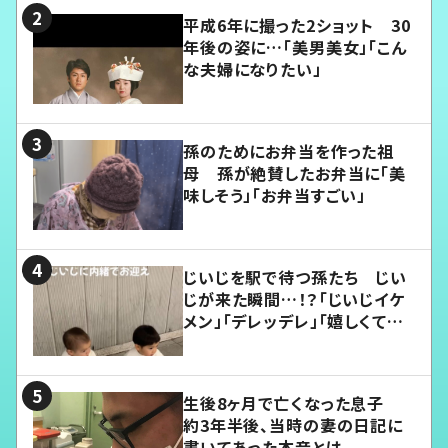
平成6年に撮った2ショット 30
年後の姿に…「美男美女」「こん
な夫婦になりたい」
孫のためにお弁当を作った祖
母 孫が絶賛したお弁当に「美
味しそう」「お弁当すごい」
じいじを駅で待つ孫たち じい
じが来た瞬間…！？「じいじイケ
メン」「デレッデレ」「嬉しくて可
愛くてたまらない」「幸せになれ
る」
生後8ヶ月で亡くなった息子
約3年半後、当時の妻の日記に
書いてあった本音とは