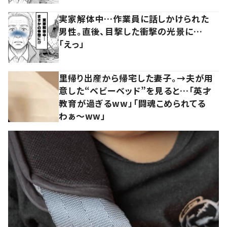
実家解体中…作業員に話しかけられた
男性。直後、目撃した衝撃の光景に…
「えっ」
里帰り出産から帰宅した妻子。→夫が用
意した“ベビーベッド”を見ると…「英才
教育が過ぎるww」「闘魂こめられてる
わぁ～ww」