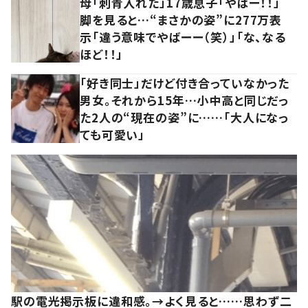
母「刺青入れた」17歳息子「やばー！！」
脚を見ると…“まさかの姿”に277万表
示「違う意味でやばーー（笑）」「な、なる
ほど！！」
「好き同士」だけど付き合っていなかった
男女。それから15年…小中高と同じだっ
た2人の“現在の姿”に……「大人になっ
ても可愛い」
駅の電光掲示板に違和感。→よく見ると……思わず二