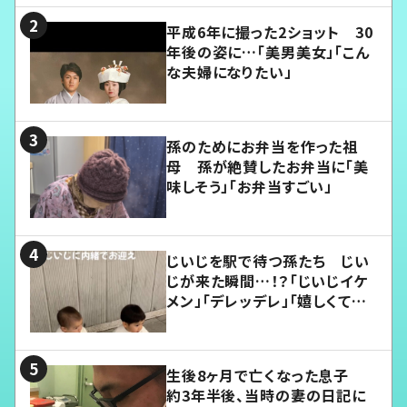
平成6年に撮った2ショット 30
年後の姿に…「美男美女」「こん
な夫婦になりたい」
孫のためにお弁当を作った祖
母 孫が絶賛したお弁当に「美
味しそう」「お弁当すごい」
じいじを駅で待つ孫たち じい
じが来た瞬間…！？「じいじイケ
メン」「デレッデレ」「嬉しくて可
愛くてたまらない」「幸せになれ
る」
生後8ヶ月で亡くなった息子
約3年半後、当時の妻の日記に