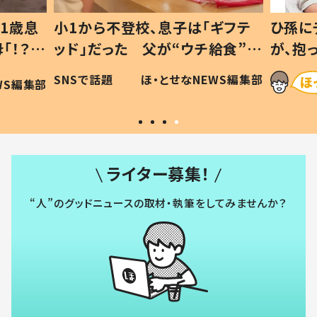
1歳息
小1から不登校、息子は「ギフテ
ひ孫に
「！？」
ッド」だった 父が“ウチ給食”を
が、抱
に「可愛
作り続ける理由とは #令和の親
「涙が
SNSで話題
ほ・とせなNEWS編集部
WS編集部
#令和の子
い」
ライター募集！
“人”のグッドニュースの取材・執筆をしてみませんか？