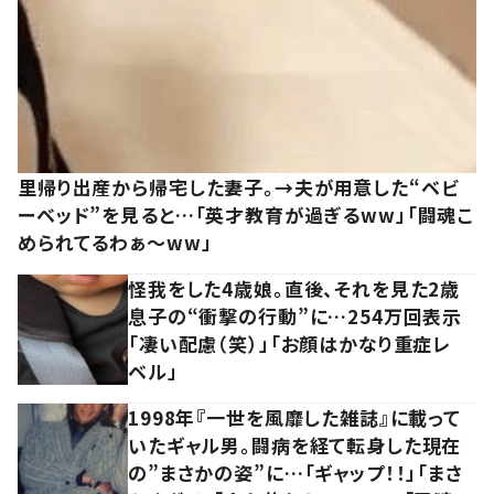
里帰り出産から帰宅した妻子。→夫が用意した“ベビ
ーベッド”を見ると…「英才教育が過ぎるww」「闘魂こ
められてるわぁ～ww」
怪我をした4歳娘。直後、それを見た2歳
息子の“衝撃の行動”に…254万回表示
「凄い配慮（笑）」「お顔はかなり重症レ
ベル」
1998年『一世を風靡した雑誌』に載って
いたギャル男。闘病を経て転身した現在
の”まさかの姿”に…「ギャップ！！」「まさ