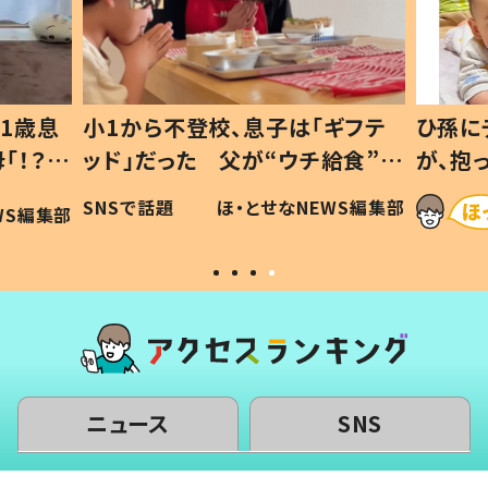
1歳息
小1から不登校、息子は「ギフテ
ひ孫に
「！？」
ッド」だった 父が“ウチ給食”を
が、抱
に「可愛
作り続ける理由とは #令和の親
「涙が
SNSで話題
ほ・とせなNEWS編集部
WS編集部
#令和の子
い」
ニュース
SNS