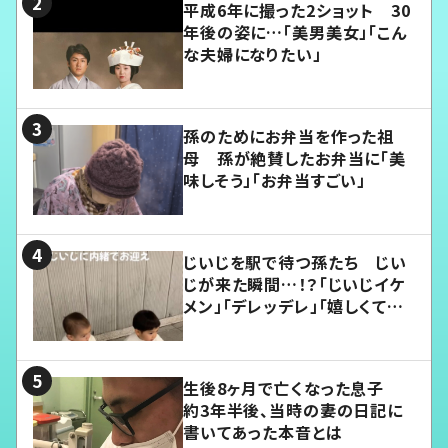
平成6年に撮った2ショット 30
年後の姿に…「美男美女」「こん
な夫婦になりたい」
孫のためにお弁当を作った祖
母 孫が絶賛したお弁当に「美
味しそう」「お弁当すごい」
じいじを駅で待つ孫たち じい
じが来た瞬間…！？「じいじイケ
メン」「デレッデレ」「嬉しくて可
愛くてたまらない」「幸せになれ
る」
生後8ヶ月で亡くなった息子
約3年半後、当時の妻の日記に
書いてあった本音とは