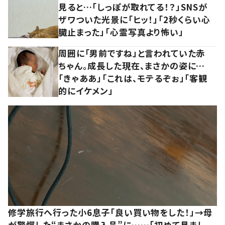
見ると…「しっぽが取れてる！？」SNSが
ザワついた光景に「ヒッ！」「2秒くらい心
臓止まった」「心霊写真より怖い」
周囲に「男前ですね」と言われていた赤
ちゃん。成長した現在、まさかの姿に…
「きゃああ」「これは、モテるぞぉ」「客観
的にイケメン」
修学旅行へ行った小6息子「良い買い物をした！」→母
が驚愕した“まさかの購入品”に……「初めて見まし