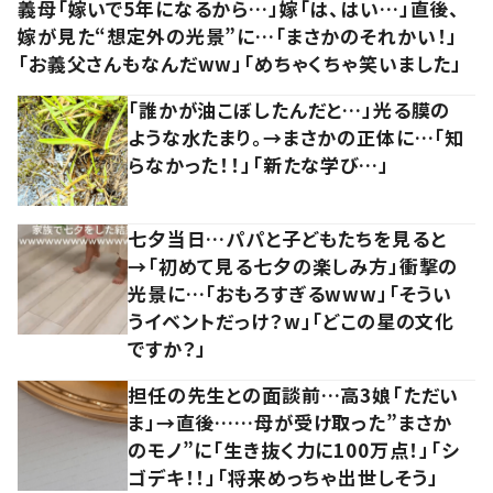
義母「嫁いで5年になるから…」嫁「は、はい…」直後、
嫁が見た“想定外の光景”に…「まさかのそれかい！」
「お義父さんもなんだww」「めちゃくちゃ笑いました」
「誰かが油こぼしたんだと…」光る膜の
ような水たまり。→まさかの正体に…「知
らなかった！！」「新たな学び…」
七夕当日…パパと子どもたちを見ると
→「初めて見る七夕の楽しみ方」衝撃の
光景に…「おもろすぎるwww」「そうい
うイベントだっけ？w」「どこの星の文化
ですか？」
担任の先生との面談前…高3娘「ただい
ま」→直後……母が受け取った”まさか
のモノ”に「生き抜く力に100万点！」「シ
ゴデキ！！」「将来めっちゃ出世しそう」