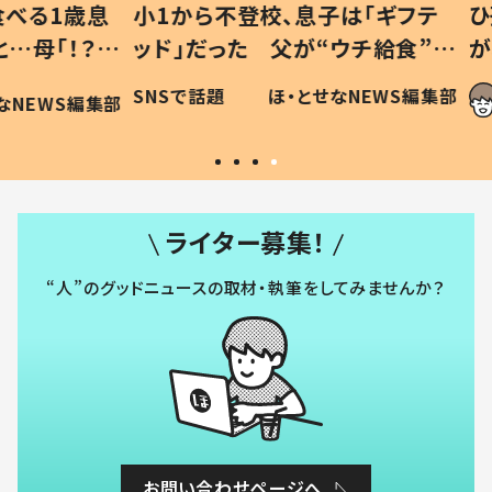
1歳息
小1から不登校、息子は「ギフテ
ひ孫に
「！？」
ッド」だった 父が“ウチ給食”を
が、抱
に「可愛
作り続ける理由とは #令和の親
「涙が
SNSで話題
ほ・とせなNEWS編集部
WS編集部
#令和の子
い」
ライター募集！
“人”のグッドニュースの取材・執筆をしてみませんか？
お問い合わせページへ