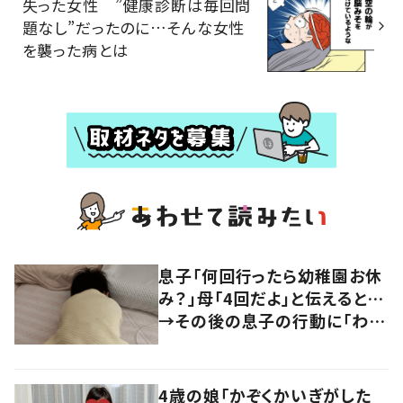
失った女性 ”健康診断は毎回問
題なし”だったのに…そんな女性
を襲った病とは
息子「何回行ったら幼稚園お休
み？」母「4回だよ」と伝えると…
→その後の息子の行動に「わか
るよその気持ち」「うちの子も！」
の声
4歳の娘「かぞくかいぎがした