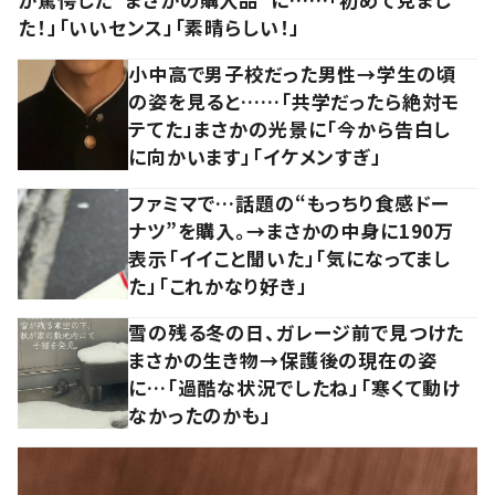
た！」「いいセンス」「素晴らしい！」
小中高で男子校だった男性→学生の頃
の姿を見ると……「共学だったら絶対モ
テてた」まさかの光景に「今から告白し
に向かいます」「イケメンすぎ」
ファミマで…話題の“もっちり食感ドー
ナツ”を購入。→まさかの中身に190万
表示「イイこと聞いた」「気になってまし
た」「これかなり好き」
雪の残る冬の日、ガレージ前で見つけた
まさかの生き物→保護後の現在の姿
に…「過酷な状況でしたね」「寒くて動け
なかったのかも」