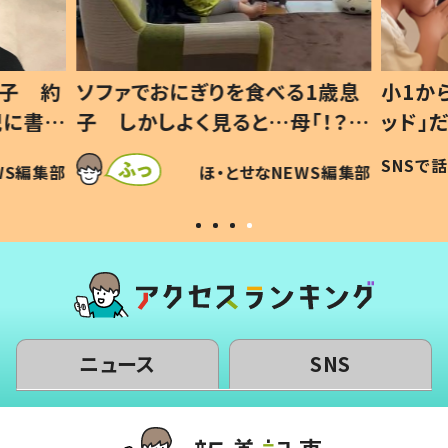
1歳息
小1から不登校、息子は「ギフテ
ひ孫に
「！？」
ッド」だった 父が“ウチ給食”を
が、抱
に「可愛
作り続ける理由とは #令和の親
「涙が
SNSで話題
ほ・とせなNEWS編集部
WS編集部
#令和の子
い」
ニュース
SNS