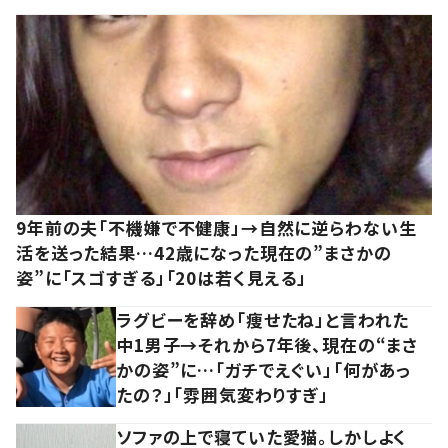
9年前の夫「不機嫌で不健康」→自然に逆らわない生
活を送った結果…42歳になった現在の”まさかの
姿”に「スゴすぎる」「20は若く見える」
ラグビーを辞め「痩せたね」と言われた
中1男子→それから7年後、現在の“まさ
かの姿”に…「ガチでえぐい」「何があっ
たの？」「雰囲気変わりすぎ」
ソファの上で寝ていた愛猫。しかしよく