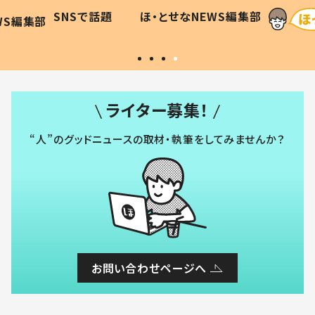
に「可愛
作り続ける理由とは #令和の親
「涙が
SNSで話題
ほ・とせなNEWS編集部
WS編集部
#令和の子
い」
ライター募集！
“人”のグッドニュースの取材・執筆をしてみませんか？
お問い合わせページへ