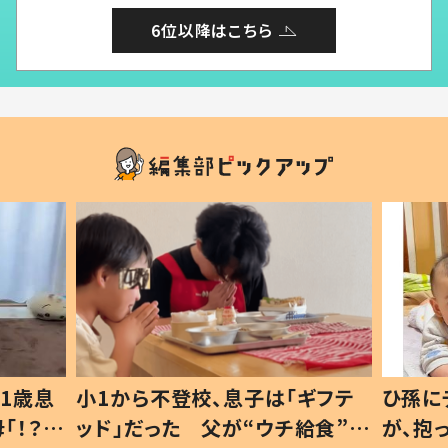
6位以降はこちら
1歳息
小1から不登校、息子は「ギフテ
ひ孫に
「！？」
ッド」だった 父が“ウチ給食”を
が、抱