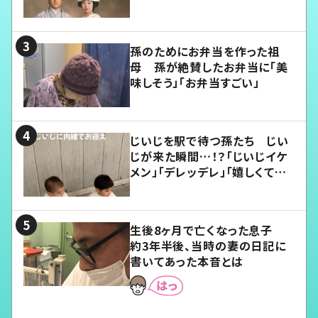
孫のためにお弁当を作った祖
母 孫が絶賛したお弁当に「美
味しそう」「お弁当すごい」
じいじを駅で待つ孫たち じい
じが来た瞬間…！？「じいじイケ
メン」「デレッデレ」「嬉しくて可
愛くてたまらない」「幸せになれ
る」
生後8ヶ月で亡くなった息子
約3年半後、当時の妻の日記に
書いてあった本音とは