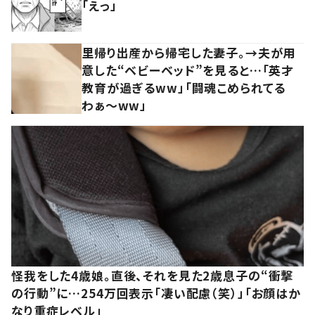
「えっ」
里帰り出産から帰宅した妻子。→夫が用
意した“ベビーベッド”を見ると…「英才
教育が過ぎるww」「闘魂こめられてる
わぁ～ww」
怪我をした4歳娘。直後、それを見た2歳息子の“衝撃
の行動”に…254万回表示「凄い配慮（笑）」「お顔はか
なり重症レベル」