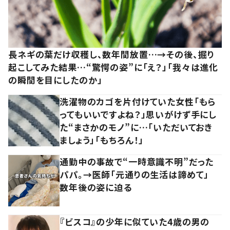
長ネギの葉だけ収穫し、数年間放置…→その後、掘り
起こしてみた結果…“驚愕の姿”に「え？」「我々は進化
の瞬間を目にしたのか」
洗濯物のカゴを片付けていた女性「もら
ってもいいですよね？」思いがけず手にし
た“まさかのモノ”に…「いただいておき
ましょう」「もちろん！」
通勤中の事故で“一時意識不明”だった
パパ。→医師「元通りの生活は諦めて」
数年後の姿に迫る
『ビスコ』の少年に似ていた4歳の男の