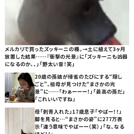
メルカリで買ったズッキーニの種。→土に植えて3ヶ月
放置した結果……『衝撃の光景』に「ズッキーニも凶器
になるのか、、」「野太い音！笑」
20歳の孫娘が帰省のたびにする“隠し
ごと”。祖母が見つけた“まさかの光
景”に……「わぁーーー！」「最高の孫だ」
「これいいですね」
母「刺青入れた」17歳息子「やばー！！」
脚を見ると…“まさかの姿”に277万表
示「違う意味でやばーー（笑）」「な、なる
ほど！！」