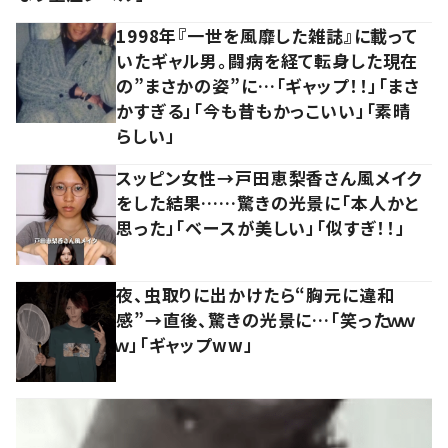
1998年『一世を風靡した雑誌』に載って
いたギャル男。闘病を経て転身した現在
の”まさかの姿”に…「ギャップ！！」「まさ
かすぎる」「今も昔もかっこいい」「素晴
らしい」
スッピン女性→戸田恵梨香さん風メイク
をした結果……驚きの光景に「本人かと
思った」「ベースが美しい」「似すぎ！！」
夜、虫取りに出かけたら“胸元に違和
感”→直後、驚きの光景に…「笑ったｗｗ
ｗ」「ギャップww」