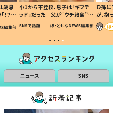
1歳息
小1から不登校、息子は「ギフテ
ひ孫に
「！？」
ッド」だった 父が“ウチ給食”を
が、抱
に「可愛
作り続ける理由とは #令和の親
「涙が
SNSで話題
ほ・とせなNEWS編集部
WS編集部
#令和の子
い」
ニュース
SNS