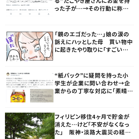
る”たこやき屋さんにお金を持
った子が…→その行動に称賛
の声
「親のエゴだった…」娘の涙の
訴えにハッとした母 買い物中
に起きたやり取りに「すごい分
かる」「改めて気付かされた」
“紙パック”に疑問を持った小
学生が企業に問い合わせ→企
業からの丁寧な対応に「素晴ら
しい」の声
フィリピン移住4ヶ月で貯金が
消えた…けど「不安がなくなっ
た」 阪神・淡路大震災の経験