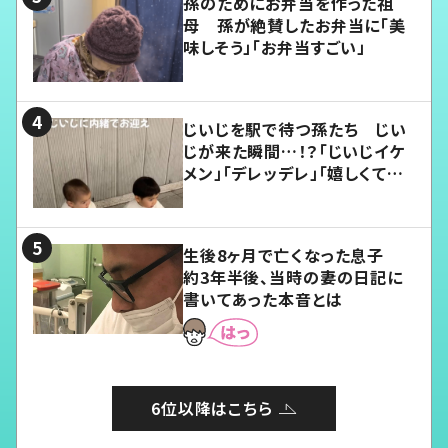
孫のためにお弁当を作った祖
母 孫が絶賛したお弁当に「美
味しそう」「お弁当すごい」
じいじを駅で待つ孫たち じい
じが来た瞬間…！？「じいじイケ
メン」「デレッデレ」「嬉しくて可
愛くてたまらない」「幸せになれ
る」
生後8ヶ月で亡くなった息子
約3年半後、当時の妻の日記に
書いてあった本音とは
6位以降はこちら