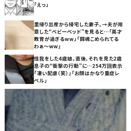
「えっ」
里帰り出産から帰宅した妻子。→夫が用
意した“ベビーベッド”を見ると…「英才
教育が過ぎるww」「闘魂こめられてる
わぁ～ww」
怪我をした4歳娘。直後、それを見た2歳
息子の“衝撃の行動”に…254万回表示
「凄い配慮（笑）」「お顔はかなり重症レ
ベル」