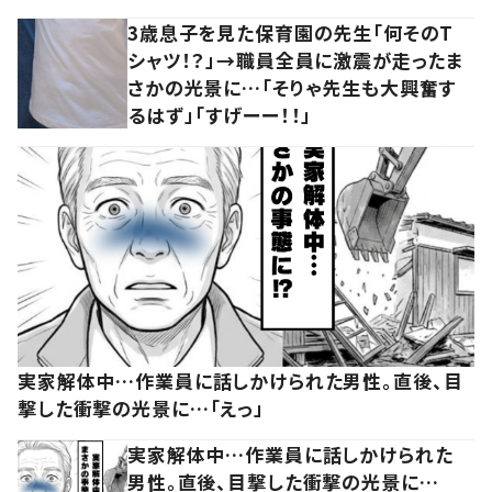
3歳息子を見た保育園の先生「何そのT
シャツ！？」→職員全員に激震が走ったま
さかの光景に…「そりゃ先生も大興奮す
るはず」「すげーー！！」
実家解体中…作業員に話しかけられた男性。直後、目
撃した衝撃の光景に…「えっ」
実家解体中…作業員に話しかけられた
男性。直後、目撃した衝撃の光景に…