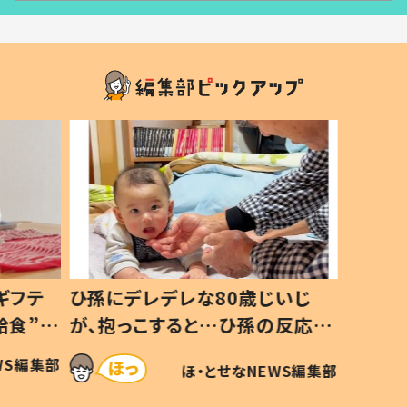
いじ
生後8ヶ月で亡くなった息子 約
ソファ
の反応に
3年半後、当時の妻の日記に書い
子 し
て仕方な
てあった本音とは
すべて
WS編集部
ほ・とせなNEWS編集部
いから