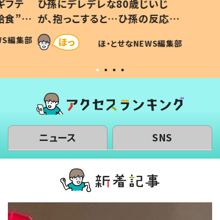
いじ
生後8ヶ月で亡くなった息子 約
ソファ
の反応に
3年半後、当時の妻の日記に書い
子 し
て仕方な
てあった本音とは
すべて
WS編集部
ほ・とせなNEWS編集部
いから
ニュース
SNS