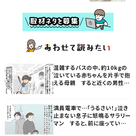
混雑するバスの中、約10kgの
泣いている赤ちゃんを片手で抱
える母親 すると近くの男性が
声をかけ…「涙が出そうでした」
満員電車で…「うるさい！」泣き
止まない息子に怒鳴るサラリー
マン すると、前に座っていた
女性からの助け船に「感謝いっ