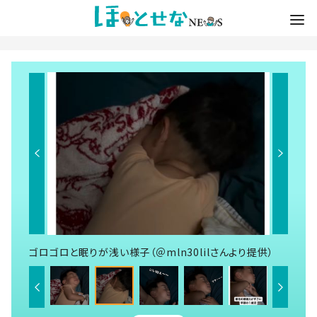
ゴロゴロと眠りが浅い様子（＠mln30lilさんより提供）