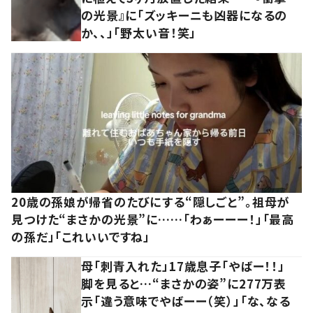
の光景』に「ズッキーニも凶器になるの
か、、」「野太い音！笑」
20歳の孫娘が帰省のたびにする“隠しごと”。祖母が
見つけた“まさかの光景”に……「わぁーーー！」「最高
の孫だ」「これいいですね」
母「刺青入れた」17歳息子「やばー！！」
脚を見ると…“まさかの姿”に277万表
示「違う意味でやばーー（笑）」「な、なる