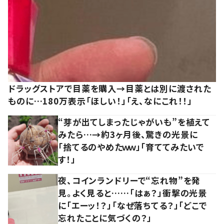
ドラッグストアで目薬を購入→目薬とは別に渡された
ものに…180万表示「ほしい！」「え、なにこれ！！」
“芽が出てしまったじゃがいも”を植えて
みたら…→約3ヶ月後、驚きの光景に
「捨てるのやめたｗｗ」「育ててみたいで
す！」
夜、コインランドリーで“忘れ物”を発
見。よく見ると……「はぁ？」衝撃の光景
に「エーッ！？」「なぜ落ちてる？」「どこで
忘れたことに気づくの？」