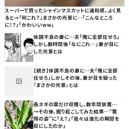
スーパーで買ったシャインマスカットに違和感。よく見
ると→「何これ？」まさかの光景に…「こんなところ
に！？」「かわいいww」
体調不良の妻に…夫「俺に全部任せろ」
しかし数時間後「なにこれ…」妻が目に
した光景とは
【続き】体調不良の妻に…夫「俺に全部
任せろ」しかしその後、妻が目を疑った
『まさかの光景』とは
長ネギの葉だけ収穫し、数年間放置…
→その後、掘り起こしてみた結果…“驚
愕の姿”に「え？」「我々は進化の瞬間を
目にしたのか」