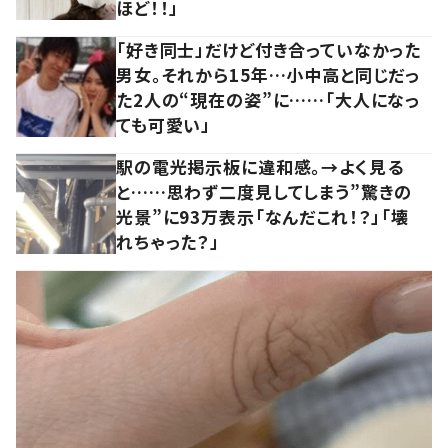
ほど！！」
「好き同士」だけど付き合っていなかった
男女。それから15年…小中高と同じだっ
た2人の“現在の姿”に……「大人になっ
ても可愛い」
駅の電光掲示板に違和感。→よく見る
と……思わず二度見してしまう”驚きの
光景”に93万表示「なんだこれ！？」「壊
れちゃった？」