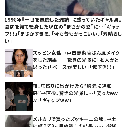
1998年『一世を風靡した雑誌』に載っていたギャル男。
闘病を経て転身した現在の”まさかの姿”に…「ギャッ
プ！！」「まさかすぎる」「今も昔もかっこいい」「素晴らし
い」
スッピン女性→戸田恵梨香さん風メイク
をした結果……驚きの光景に「本人かと
思った」「ベースが美しい」「似すぎ！！」
夜、虫取りに出かけたら“胸元に違和
感”→直後、驚きの光景に…「笑ったｗｗ
ｗ」「ギャップww」
メルカリで買ったズッキーニの種。→土
に植えて3ヶ月放置した結果……『衝撃