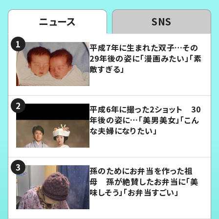
ニュース
SNS
平成7年に生まれた双子…その
29年後の姿に「漫画みたい」「素
敵すぎる」
平成6年に撮った2ショット 30
年後の姿に…「美男美女」「こん
な夫婦になりたい」
孫のためにお弁当を作った祖
母 孫が絶賛したお弁当に「美
味しそう」「お弁当すごい」