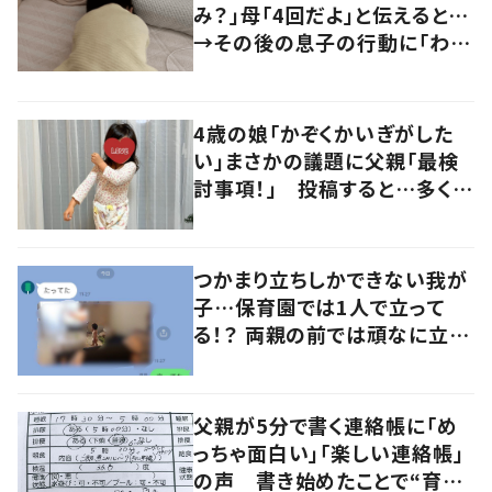
み？」母「4回だよ」と伝えると…
→その後の息子の行動に「わか
るよその気持ち」「うちの子も！」
の声
4歳の娘「かぞくかいぎがした
い」まさかの議題に父親「最検
討事項！」 投稿すると…多くの
意見が寄せられる！
つかまり立ちしかできない我が
子…保育園では1人で立って
る！？ 両親の前では頑なに立た
ない1歳児が可愛すぎる…！
父親が5分で書く連絡帳に「め
っちゃ面白い」「楽しい連絡帳」
の声 書き始めたことで“育児