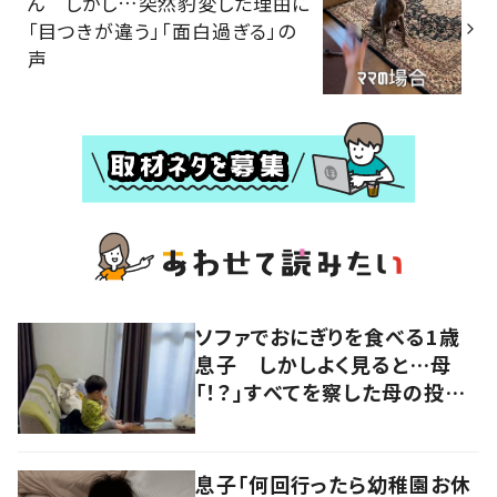
ん しかし…突然豹変した理由に
「目つきが違う」「面白過ぎる」の
声
ソファでおにぎりを食べる1歳
息子 しかしよく見ると…母
「！？」すべてを察した母の投稿
に「可愛いから許す！」「現行
犯〜」
息子「何回行ったら幼稚園お休