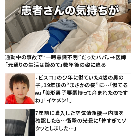
通勤中の事故で“一時意識不明”だったパパ。→医師
「元通りの生活は諦めて」数年後の姿に迫る
『ビスコ』の少年に似ていた4歳の男の
子。19年後の“まさかの姿”に…「似てる
ｗ」「美形男子要素持って産まれたのです
ね」「イケメン！」
7年前に購入した空気清浄機→内部を
確認したら…衝撃の光景に「怖すぎてゾ
クッとしました…」