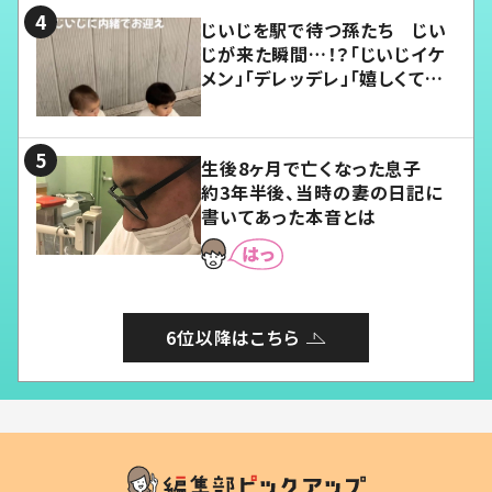
じいじを駅で待つ孫たち じい
じが来た瞬間…！？「じいじイケ
メン」「デレッデレ」「嬉しくて可
愛くてたまらない」「幸せになれ
る」
生後8ヶ月で亡くなった息子
約3年半後、当時の妻の日記に
書いてあった本音とは
6位以降はこちら