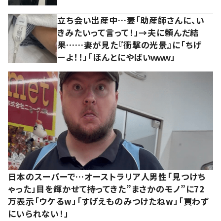
立ち会い出産中…妻「助産師さんに、い
きみたいって言って！」→夫に頼んだ結
果……妻が見た『衝撃の光景』に「ちげ
ーよ！！」「ほんとにやばいｗｗｗ」
日本のスーパーで…オーストラリア人男性「見つけち
ゃった」目を輝かせて持ってきた”まさかのモノ”に72
万表示「ウケるw」「すげえものみつけたねw」「買わず
にいられない！」