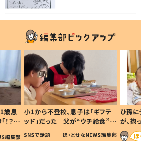
に変化”も
ら不登校、息子は「ギフテ
ひ孫にデレデレな80歳
だった 父が“ウチ給食”を
が、抱っこすると…ひ
ける理由とは #令和の親
「涙が出ました」「可愛
話題
ほ・とせなNEWS編集部
ほ・とせなN
の子
い」