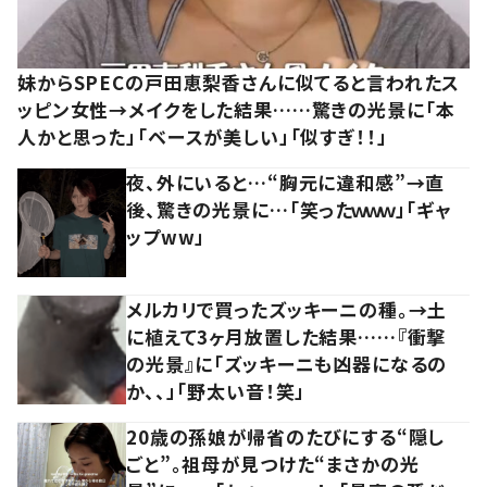
妹からSPECの戸田恵梨香さんに似てると言われたス
ッピン女性→メイクをした結果……驚きの光景に「本
人かと思った」「ベースが美しい」「似すぎ！！」
夜、外にいると…“胸元に違和感”→直
後、驚きの光景に…「笑ったｗｗｗ」「ギャ
ップww」
メルカリで買ったズッキーニの種。→土
に植えて3ヶ月放置した結果……『衝撃
の光景』に「ズッキーニも凶器になるの
か、、」「野太い音！笑」
20歳の孫娘が帰省のたびにする“隠し
ごと”。祖母が見つけた“まさかの光