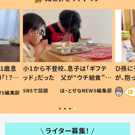
1歳息
小1から不登校、息子は「ギフテ
ひ孫に
「！？」
ッド」だった 父が“ウチ給食”を
が、抱
に「可愛
作り続ける理由とは #令和の親
「涙が
SNSで話題
ほ・とせなNEWS編集部
WS編集部
#令和の子
い」
ライター募集！