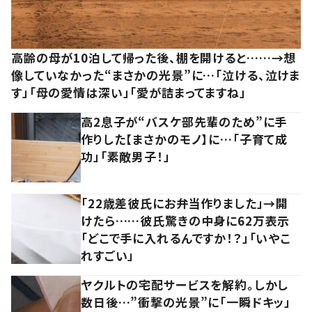
高齢の母が10泊して帰った後、棚を開けると……→想
像していなかった“まさかの光景”に…「泣ける、泣けま
す」「母の愛情は深い」「愛が詰まってますね」
高2息子が“バスケ部先輩のため”に手
作りした【まさかのモノ】に…「子育て成
功」「素敵男子！」
「22歳差彼氏にお弁当作りました」→開
けたら……彼氏驚きの中身に62万表示
「どこで手に入れるんですか！？」「いやこ
れすごい」
ヤクルトの宅配サービスを解約。しかし
数日後…”衝撃の光景”に「一瞬ドキッ」