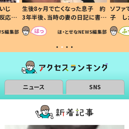
いじ
生後8ヶ月で亡くなった息子 約
ソファ
の反応に
3年半後、当時の妻の日記に書い
子 し
て仕方な
てあった本音とは
すべて
WS編集部
ほ・とせなNEWS編集部
いから
ニュース
SNS