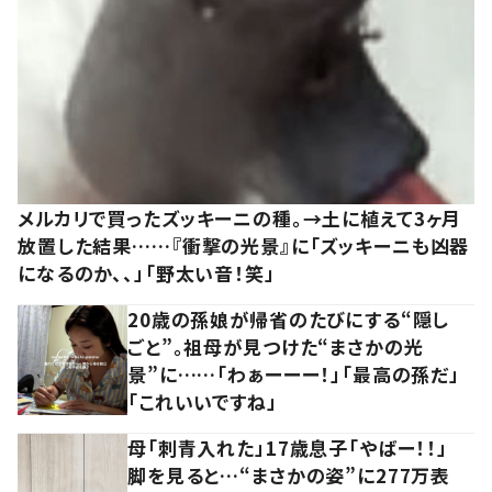
メルカリで買ったズッキーニの種。→土に植えて3ヶ月
放置した結果……『衝撃の光景』に「ズッキーニも凶器
になるのか、、」「野太い音！笑」
20歳の孫娘が帰省のたびにする“隠し
ごと”。祖母が見つけた“まさかの光
景”に……「わぁーーー！」「最高の孫だ」
「これいいですね」
母「刺青入れた」17歳息子「やばー！！」
脚を見ると…“まさかの姿”に277万表