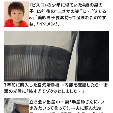
『ビスコ』の少年に似ていた4歳の男の
子。19年後の“まさかの姿”に…「似てる
ｗ」「美形男子要素持って産まれたのです
ね」「イケメン！」
7年前に購入した空気清浄機→内部を確認したら…衝
撃の光景に「怖すぎてゾクッとしました…」
立ち会い出産中…妻「助産師さんに、い
きみたいって言って！」→夫に頼んだ結