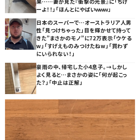
果……妻が見た『衝撃の光景』に「ちげ
ーよ！！」「ほんとにやばいｗｗｗ」
日本のスーパーで…オーストラリア人男
性「見つけちゃった」目を輝かせて持って
きた”まさかのモノ”に72万表示「ウケる
w」「すげえものみつけたねw」「買わず
にいられない！」
豪雨の中、帰宅した小4息子。→しかし
よく見ると…まさかの姿に「何が起こっ
た？」「中止は正解」