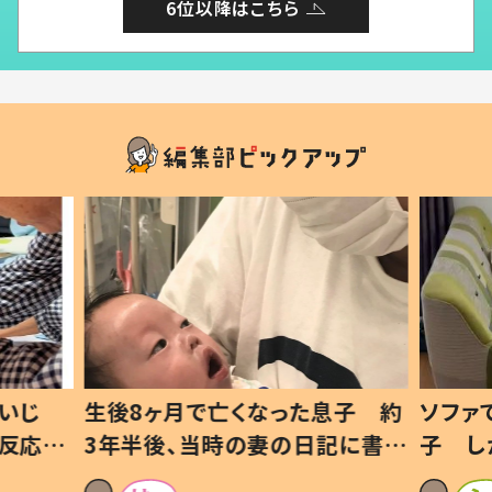
6位以降はこちら
いじ
生後8ヶ月で亡くなった息子 約
ソファ
の反応に
3年半後、当時の妻の日記に書い
子 し
て仕方な
てあった本音とは
すべて