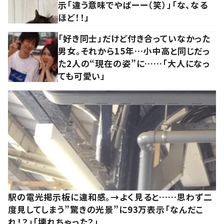
示「違う意味でやばーー（笑）」「な、なる
ほど！！」
「好き同士」だけど付き合っていなかった
男女。それから15年…小中高と同じだっ
た2人の“現在の姿”に……「大人になっ
ても可愛い」
駅の電光掲示板に違和感。→よく見ると……思わず二
度見してしまう”驚きの光景”に93万表示「なんだこ
れ！？」「壊れちゃった？」