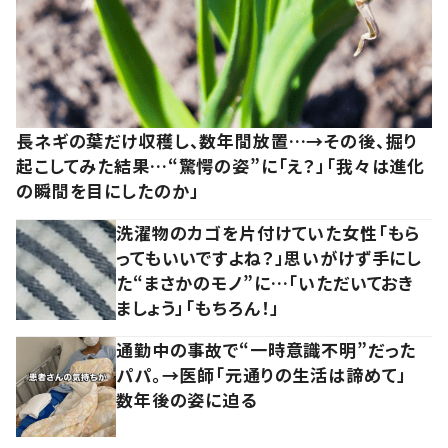
長ネギの葉だけ収穫し、数年間放置…→その後、掘り
起こしてみた結果…“驚愕の姿”に「え？」「我々は進化
の瞬間を目にしたのか」
洗濯物のカゴを片付けていた女性「もら
ってもいいですよね？」思いがけず手にし
た“まさかのモノ”に…「いただいておき
ましょう」「もちろん！」
通勤中の事故で“一時意識不明”だった
パパ。→医師「元通りの生活は諦めて」
数年後の姿に迫る