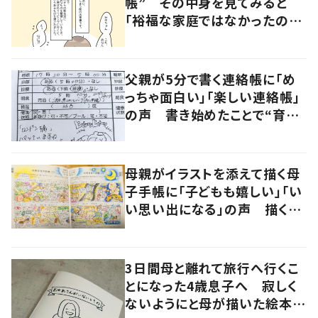
帳” その中身を見てみると
「裕福な家庭ではなかったの
に…」 母の愛に涙
父親が5分で書く連絡帳に「め
っちゃ面白い」「楽しい連絡帳」
の声 書き始めたことで“育児
に変化”も
母親がイラストを添えて描く母
子手帳に「子どもも嬉しい」「い
い思い出になる」の声 描くこ
とで周りから温かいコメントも
3日間母と離れて旅行へ行くこ
とになった4歳息子へ 寂しく
ないようにと母が描いた絵本に