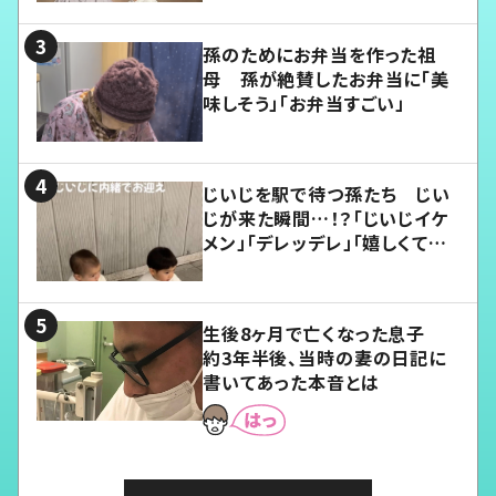
孫のためにお弁当を作った祖
母 孫が絶賛したお弁当に「美
味しそう」「お弁当すごい」
じいじを駅で待つ孫たち じい
じが来た瞬間…！？「じいじイケ
メン」「デレッデレ」「嬉しくて可
愛くてたまらない」「幸せになれ
る」
生後8ヶ月で亡くなった息子
約3年半後、当時の妻の日記に
書いてあった本音とは