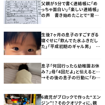
父親が5分で書く連絡帳に「め
っちゃ面白い」「楽しい連絡帳」
の声 書き始めたことで“育児
に変化”も
生後7ヶ月の息子のすごすぎる
寝ぐせに「飲んでた水ふきだし
た」「平成初期のギャル男」 実
は遺伝が関係しており、祖父の
写真にも反響が
息子「何回行ったら幼稚園お休
み？」母「4回だよ」と伝えると…
→その後の息子の行動に「わか
るよその気持ち」「うちの子も！」
の声
6歳児がブロックで作った“エン
ジン”！？そのクオリティに、親