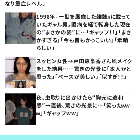
なり重症レベル」
1998年『一世を風靡した雑誌』に載って
いたギャル男。闘病を経て転身した現在
の”まさかの姿”に…「ギャップ！！」「まさ
かすぎる」「今も昔もかっこいい」「素晴
らしい」
スッピン女性→戸田恵梨香さん風メイク
をした結果……驚きの光景に「本人かと
思った」「ベースが美しい」「似すぎ！！」
夜、虫取りに出かけたら“胸元に違和
感”→直後、驚きの光景に…「笑ったｗｗ
ｗ」「ギャップww」