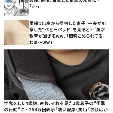
「えっ」
里帰り出産から帰宅した妻子。→夫が用
意した“ベビーベッド”を見ると…「英才
教育が過ぎるww」「闘魂こめられてる
わぁ～ww」
怪我をした4歳娘。直後、それを見た2歳息子の“衝撃
の行動”に…254万回表示「凄い配慮（笑）」「お顔はか