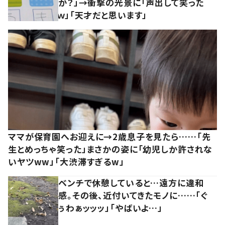
か？」→衝撃の光景に「声出して笑った
ｗ」「天才だと思います」
ママが保育園へお迎えに→2歳息子を見たら……「先
生とめっちゃ笑った」まさかの姿に「幼児しか許されな
いヤツww」「大渋滞すぎるw」
ベンチで休憩していると…遠方に違和
感。その後、近付いてきたモノに……「ぐ
ぅわぁッッッ」「やばいよ…」