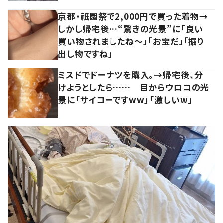
京都・祇園祭で2,000円で買った着物→
しかし帰宅後…“驚きの光景”に「良い
買い物されましたね～」「お宝だ」「掘り
出し物ですね」
ミスドでドーナツを購入。→帰宅後、分
けようとしたら…… 目からウロコの光
景に「サイコーですww」「激しいw」