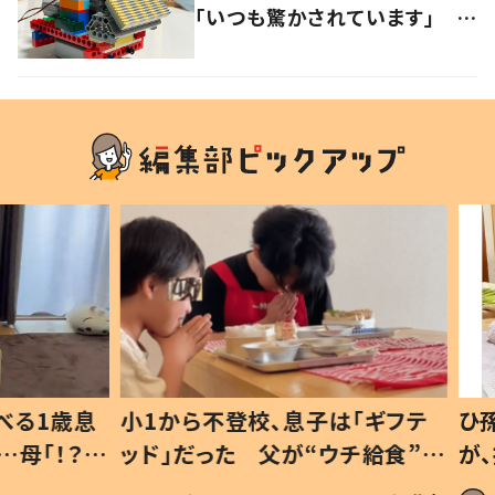
「いつも驚かされています」 作
品づくりのきっかけについて聞
いた
1歳息
小1から不登校、息子は「ギフテ
ひ孫に
「！？」
ッド」だった 父が“ウチ給食”を
が、抱
に「可愛
作り続ける理由とは #令和の親
「涙が