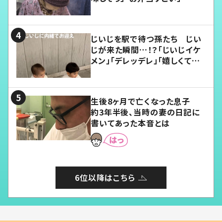
じいじを駅で待つ孫たち じい
じが来た瞬間…！？「じいじイケ
メン」「デレッデレ」「嬉しくて可
愛くてたまらない」「幸せになれ
る」
生後8ヶ月で亡くなった息子
約3年半後、当時の妻の日記に
書いてあった本音とは
6位以降はこちら