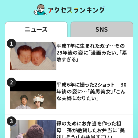
ニュース
SNS
平成7年に生まれた双子…その
29年後の姿に「漫画みたい」「素
敵すぎる」
平成6年に撮った2ショット 30
年後の姿に…「美男美女」「こん
な夫婦になりたい」
孫のためにお弁当を作った祖
母 孫が絶賛したお弁当に「美
味しそう」「お弁当すごい」