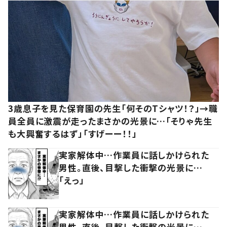
3歳息子を見た保育園の先生「何そのTシャツ！？」→職
員全員に激震が走ったまさかの光景に…「そりゃ先生
も大興奮するはず」「すげーー！！」
実家解体中…作業員に話しかけられた
男性。直後、目撃した衝撃の光景に…
「えっ」
実家解体中…作業員に話しかけられた
男性。直後、目撃した衝撃の光景に…