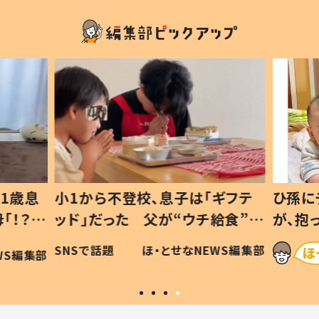
1歳息
小1から不登校、息子は「ギフテ
ひ孫に
「！？」
ッド」だった 父が“ウチ給食”を
が、抱
に「可愛
作り続ける理由とは #令和の親
「涙が
SNSで話題
ほ・とせなNEWS編集部
WS編集部
#令和の子
い」