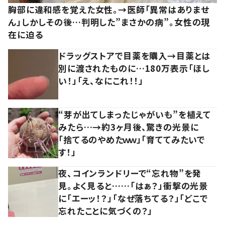
胸部に違和感を覚えた女性。→医師「異常はありませ
ん」しかしその後…判明した”まさかの病”。女性の現
在に迫る
ドラッグストアで目薬を購入→目薬とは
別に渡されたものに…180万表示「ほし
い！」「え、なにこれ！！」
“芽が出てしまったじゃがいも”を植えて
みたら…→約3ヶ月後、驚きの光景に
「捨てるのやめたｗｗ」「育ててみたいで
す！」
夜、コインランドリーで“忘れ物”を発
見。よく見ると……「はぁ？」衝撃の光景
に「エーッ！？」「なぜ落ちてる？」「どこで
忘れたことに気づくの？」