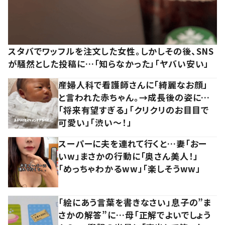
スタバでワッフルを注文した女性。しかしその後、SNS
が騒然とした投稿に…「知らなかった」「ヤバい安い」
産婦人科で看護師さんに「綺麗なお顔」
と言われた赤ちゃん。→成長後の姿に…
「将来有望すぎる」「クリクリのお目目で
可愛い」「渋い～！」
スーパーに夫を連れて行くと…妻「おー
いw」まさかの行動に「奥さん美人！」
「めっちゃわかるww」「楽しそうww」
「絵にあう言葉を書きなさい」息子の”ま
さかの解答”に…母「正解でよいでしょう