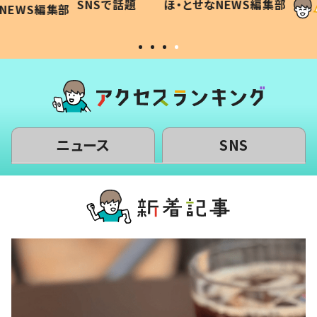
SNSで話題
ほ・とせなNEWS編集部
WS編集部
#令和の子
い」
ニュース
SNS