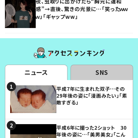
夜、虫取りに出かけたら“胸元に違和
感”→直後、驚きの光景に…「笑ったｗｗ
ｗ」「ギャップww」
ニュース
SNS
平成7年に生まれた双子…その
29年後の姿に「漫画みたい」「素
敵すぎる」
平成6年に撮った2ショット 30
年後の姿に…「美男美女」「こん