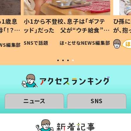
1歳息
小1から不登校、息子は「ギフテ
ひ孫に
「！？」
ッド」だった 父が“ウチ給食”を
が、抱
に「可愛
作り続ける理由とは #令和の親
「涙が
SNSで話題
ほ・とせなNEWS編集部
WS編集部
#令和の子
い」
ニュース
SNS