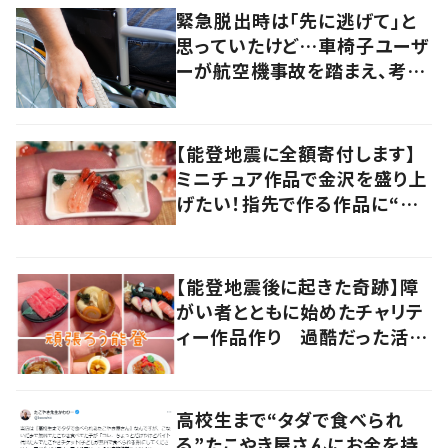
緊急脱出時は「先に逃げて」と
思っていたけど…車椅子ユーザ
ーが航空機事故を踏まえ、考え
直したこととは
【能登地震に全額寄付します】
ミニチュア作品で金沢を盛り上
げたい！指先で作る作品に“込
められた思い”
【能登地震後に起きた奇跡】障
がい者とともに始めたチャリテ
ィー作品作り 過酷だった活動
に“大きな変化”が
高校生まで“タダで食べられ
る”たこやき屋さんにお金を持