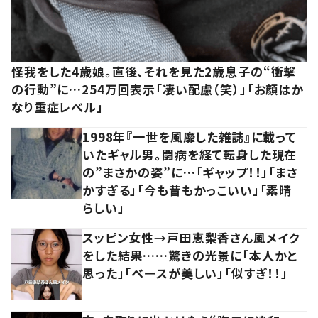
怪我をした4歳娘。直後、それを見た2歳息子の“衝撃
の行動”に…254万回表示「凄い配慮（笑）」「お顔はか
なり重症レベル」
1998年『一世を風靡した雑誌』に載って
いたギャル男。闘病を経て転身した現在
の”まさかの姿”に…「ギャップ！！」「まさ
かすぎる」「今も昔もかっこいい」「素晴
らしい」
スッピン女性→戸田恵梨香さん風メイク
をした結果……驚きの光景に「本人かと
思った」「ベースが美しい」「似すぎ！！」