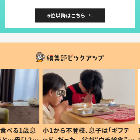
6位以降はこちら
1歳息
小1から不登校、息子は「ギフテ
ひ孫に
「！？」
ッド」だった 父が“ウチ給食”を
が、抱