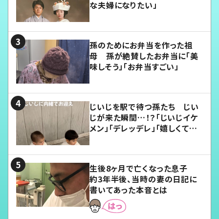
な夫婦になりたい」
孫のためにお弁当を作った祖
母 孫が絶賛したお弁当に「美
味しそう」「お弁当すごい」
じいじを駅で待つ孫たち じい
じが来た瞬間…！？「じいじイケ
メン」「デレッデレ」「嬉しくて可
愛くてたまらない」「幸せになれ
る」
生後8ヶ月で亡くなった息子
約3年半後、当時の妻の日記に
書いてあった本音とは