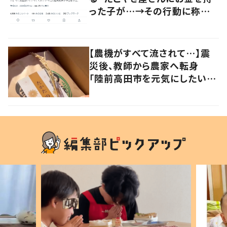
った子が…→その行動に称賛
の声
【農機がすべて流されて…】震
災後、教師から農家へ転身
「陸前高田市を元気にしたい」
復興の思いが込められた地域
栽培米“たかたのゆめ”に迫る