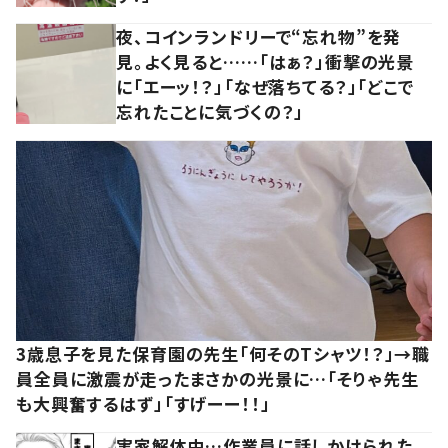
夜、コインランドリーで“忘れ物”を発
見。よく見ると……「はぁ？」衝撃の光景
に「エーッ！？」「なぜ落ちてる？」「どこで
忘れたことに気づくの？」
3歳息子を見た保育園の先生「何そのTシャツ！？」→職
員全員に激震が走ったまさかの光景に…「そりゃ先生
も大興奮するはず」「すげーー！！」
実家解体中…作業員に話しかけられた