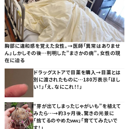
胸部に違和感を覚えた女性。→医師「異常はありませ
ん」しかしその後…判明した”まさかの病”。女性の現
在に迫る
ドラッグストアで目薬を購入→目薬とは
別に渡されたものに…180万表示「ほし
い！」「え、なにこれ！！」
“芽が出てしまったじゃがいも”を植えて
みたら…→約3ヶ月後、驚きの光景に
「捨てるのやめたｗｗ」「育ててみたいで
す！」