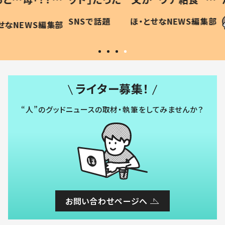
に「可愛
作り続ける理由とは #令和の親
「涙が
SNSで話題
ほ・とせなNEWS編集部
WS編集部
#令和の子
い」
ライター募集！
“人”のグッドニュースの取材・執筆をしてみませんか？
お問い合わせページへ