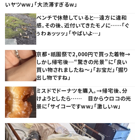
いヤツww」「大渋滞すぎるw」
ベンチで休憩していると…遠方に違和
感。その後、近付いてきたモノに……「ぐ
ぅわぁッッッ」「やばいよ…」
京都・祇園祭で2,000円で買った着物→
しかし帰宅後…“驚きの光景”に「良い
買い物されましたね～」「お宝だ」「掘り
出し物ですね」
ミスドでドーナツを購入。→帰宅後、分
けようとしたら…… 目からウロコの光
景に「サイコーですww」「激しいw」