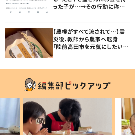
った子が…→その行動に称賛
の声
【農機がすべて流されて…】震
災後、教師から農家へ転身
「陸前高田市を元気にしたい」
復興の思いが込められた地域
栽培米“たかたのゆめ”に迫る