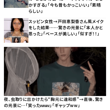
かすぎる」「今も昔もかっこいい」「素晴
らしい」
スッピン女性→戸田恵梨香さん風メイク
をした結果……驚きの光景に「本人かと
思った」「ベースが美しい」「似すぎ！！」
夜、虫取りに出かけたら“胸元に違和感”→直後、驚き
の光景に…「笑ったｗｗｗ」「ギャップww」