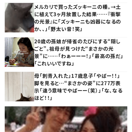
メルカリで買ったズッキーニの種。→土
に植えて3ヶ月放置した結果……『衝撃
の光景』に「ズッキーニも凶器になるの
か、、」「野太い音！笑」
20歳の孫娘が帰省のたびにする“隠し
ごと”。祖母が見つけた“まさかの光
景”に……「わぁーーー！」「最高の孫だ」
「これいいですね」
母「刺青入れた」17歳息子「やばー！！」
脚を見ると…“まさかの姿”に277万表
示「違う意味でやばーー（笑）」「な、なる
ほど！！」