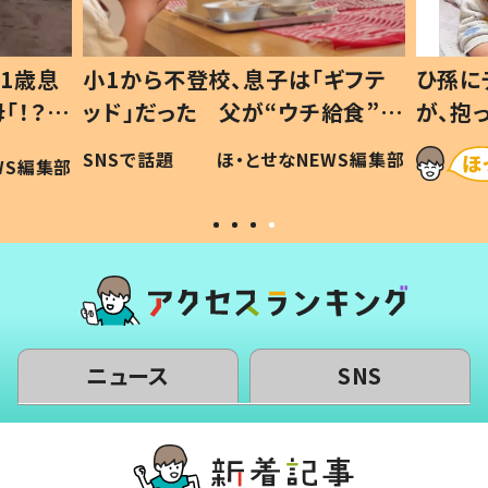
1歳息
小1から不登校、息子は「ギフテ
ひ孫に
「！？」
ッド」だった 父が“ウチ給食”を
が、抱
に「可愛
作り続ける理由とは #令和の親
「涙が
SNSで話題
ほ・とせなNEWS編集部
WS編集部
#令和の子
い」
ニュース
SNS