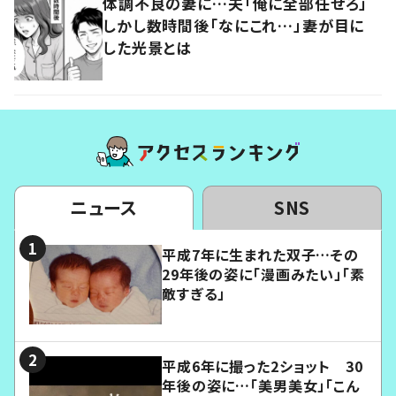
体調不良の妻に…夫「俺に全部任せろ」
しかし数時間後「なにこれ…」妻が目に
した光景とは
ニュース
SNS
平成7年に生まれた双子…その
29年後の姿に「漫画みたい」「素
敵すぎる」
平成6年に撮った2ショット 30
年後の姿に…「美男美女」「こん