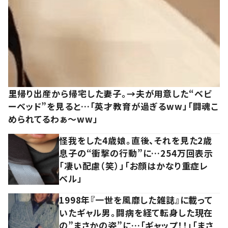
里帰り出産から帰宅した妻子。→夫が用意した“ベビ
ーベッド”を見ると…「英才教育が過ぎるww」「闘魂こ
められてるわぁ～ww」
怪我をした4歳娘。直後、それを見た2歳
息子の“衝撃の行動”に…254万回表示
「凄い配慮（笑）」「お顔はかなり重症レ
ベル」
1998年『一世を風靡した雑誌』に載って
いたギャル男。闘病を経て転身した現在
の”まさかの姿”に…「ギャップ！！」「まさ