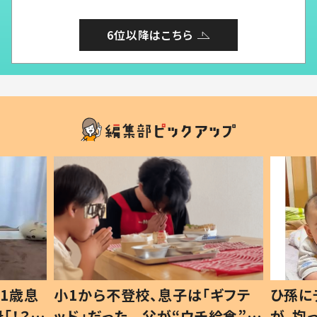
6位以降はこちら
1歳息
小1から不登校、息子は「ギフテ
ひ孫に
「！？」
ッド」だった 父が“ウチ給食”を
が、抱