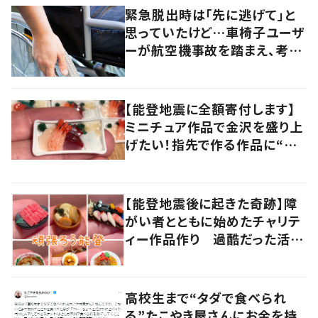
緊急脱出時は「先に逃げて」と
思っていたけど…車椅子ユーザ
ーが航空機事故を踏まえ、考え
直したこととは
【能登地震に全額寄付します】
ミニチュア作品で金沢を盛り上
げたい！指先で作る作品に“込
められた思い”
【能登地震後に起きた奇跡】障
がい者とともに始めたチャリテ
ィー作品作り 過酷だった活動
に“大きな変化”が
高校生まで“タダで食べられ
る”たこやき屋さんにお金を持