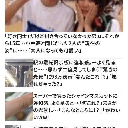
「好き同士」だけど付き合っていなかった男女。それか
ら15年…小中高と同じだった2人の“現在の
姿”に……「大人になっても可愛い」
駅の電光掲示板に違和感。→よく見る
と……思わず二度見してしまう”驚きの
光景”に93万表示「なんだこれ！？」「壊
れちゃった？」
スーパーで買ったシャインマスカットに
違和感。よく見ると→「何これ？」まさか
の光景に…「こんなところに！？」「かわい
いww」