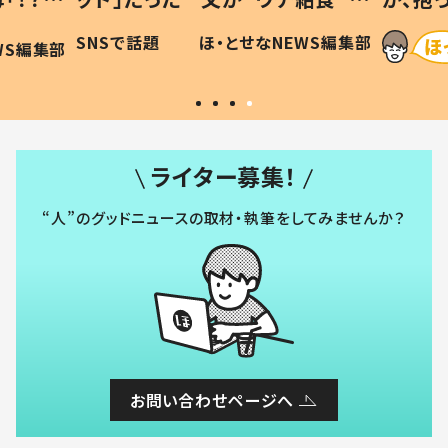
に「可愛
作り続ける理由とは #令和の親
「涙が
SNSで話題
ほ・とせなNEWS編集部
WS編集部
#令和の子
い」
ライター募集！
“人”のグッドニュースの取材・執筆をしてみませんか？
お問い合わせページへ