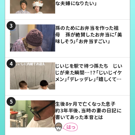
な夫婦になりたい」
孫のためにお弁当を作った祖
母 孫が絶賛したお弁当に「美
味しそう」「お弁当すごい」
じいじを駅で待つ孫たち じい
じが来た瞬間…！？「じいじイケ
メン」「デレッデレ」「嬉しくて可
愛くてたまらない」「幸せになれ
る」
生後8ヶ月で亡くなった息子
約3年半後、当時の妻の日記に
書いてあった本音とは