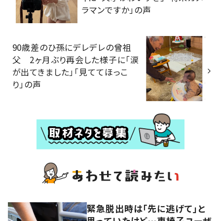
ラマンですか」の声
90歳差のひ孫にデレデレの曾祖
父 2ヶ月ぶり再会した様子に「涙
が出てきました」「見ててほっこ
り」の声
緊急脱出時は「先に逃げて」と
思っていたけど…車椅子ユーザ