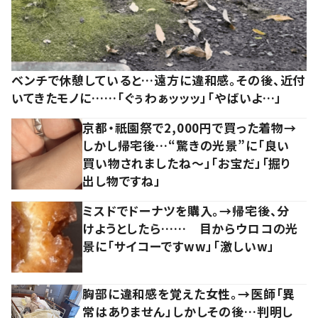
ベンチで休憩していると…遠方に違和感。その後、近付
いてきたモノに……「ぐぅわぁッッッ」「やばいよ…」
京都・祇園祭で2,000円で買った着物→
しかし帰宅後…“驚きの光景”に「良い
買い物されましたね～」「お宝だ」「掘り
出し物ですね」
ミスドでドーナツを購入。→帰宅後、分
けようとしたら…… 目からウロコの光
景に「サイコーですww」「激しいw」
胸部に違和感を覚えた女性。→医師「異
常はありません」しかしその後…判明し