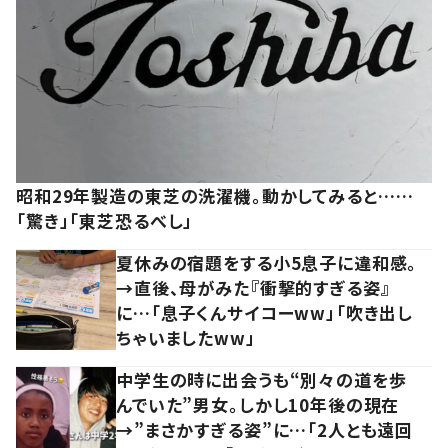
昭和29年製造の東芝の洗濯機。動かしてみると……
「驚き」「東芝恐るべし」
夏休みの宿題をする小5息子に違和感。
→直後、母がみた『衝撃的すぎる姿』
に…「息子くんサイコーww」「吹き出し
ちゃいましたww」
中学生の時に出会うも“別々の道を歩
んでいた”男女。しかし10年後の現在
→”まさかすぎる姿”に…「2人とも遠回