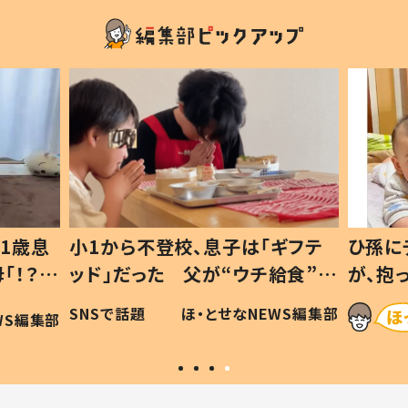
1歳息
小1から不登校、息子は「ギフテ
ひ孫に
「！？」
ッド」だった 父が“ウチ給食”を
が、抱
に「可愛
作り続ける理由とは #令和の親
「涙が
SNSで話題
ほ・とせなNEWS編集部
WS編集部
#令和の子
い」