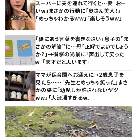
スーパーに夫を連れて行くと…妻「おー
いw」まさかの行動に「奥さん美人！」
「めっちゃわかるww」「楽しそうww」
「絵にあう言葉を書きなさい」息子の”ま
さかの解答”に…母「正解でよいでしょう
か？」→衝撃の光景に「声出して笑った
ｗ」「天才だと思います」
ママが保育園へお迎えに→2歳息子を
見たら……「先生とめっちゃ笑った」まさ
かの姿に「幼児しか許されないヤツ
ww」「大渋滞すぎるw」