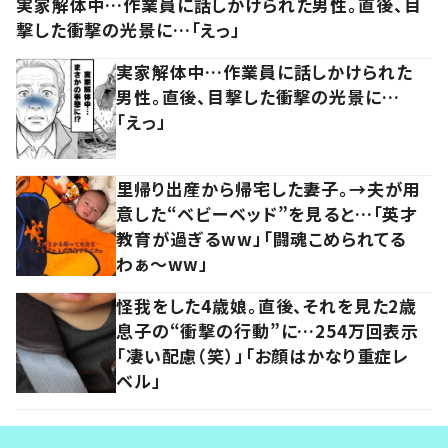
実家解体中…作業員に話しかけられた男性。直後、目
撃した衝撃の光景に…「えっ」
実家解体中…作業員に話しかけられた
男性。直後、目撃した衝撃の光景に…
「えっ」
里帰り出産から帰宅した妻子。→夫が用
意した“ベビーベッド”を見ると…「英才
教育が過ぎるww」「闘魂こめられてる
わぁ～ww」
怪我をした4歳娘。直後、それを見た2歳
息子の“衝撃の行動”に…254万回表示
「凄い配慮（笑）」「お顔はかなり重症レ
ベル」