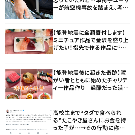
ーが航空機事故を踏まえ、考え
直したこととは
【能登地震に全額寄付します】
ミニチュア作品で金沢を盛り上
げたい！指先で作る作品に“込
められた思い”
【能登地震後に起きた奇跡】障
がい者とともに始めたチャリテ
ィー作品作り 過酷だった活動
に“大きな変化”が
高校生まで“タダで食べられ
る”たこやき屋さんにお金を持
った子が…→その行動に称賛