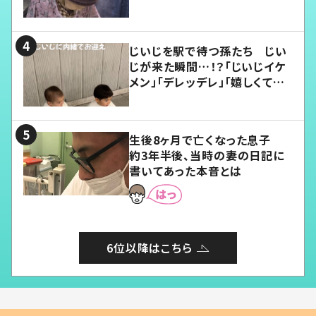
じいじを駅で待つ孫たち じい
じが来た瞬間…！？「じいじイケ
メン」「デレッデレ」「嬉しくて可
愛くてたまらない」「幸せになれ
る」
生後8ヶ月で亡くなった息子
約3年半後、当時の妻の日記に
書いてあった本音とは
6位以降はこちら