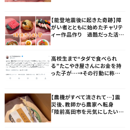
められた思い”
【能登地震後に起きた奇跡】障
がい者とともに始めたチャリテ
ィー作品作り 過酷だった活動
に“大きな変化”が
高校生まで“タダで食べられ
る”たこやき屋さんにお金を持
った子が…→その行動に称賛
の声
【農機がすべて流されて…】震
災後、教師から農家へ転身
「陸前高田市を元気にしたい」
復興の思いが込められた地域
栽培米“たかたのゆめ”に迫る