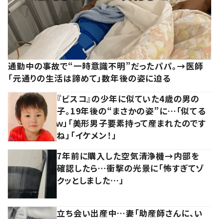
通勤中の事故で“一時意識不明”だったパパ。→医師
「元通りの生活は諦めて」数年後の姿に迫る
『ビスコ』の少年に似ていた4歳の男の
子。19年後の“まさかの姿”に…「似てる
ｗ」「美形男子要素持って産まれたのです
ね」「イケメン！」
7年前に購入した空気清浄機→内部を
確認したら…衝撃の光景に「怖すぎてゾ
クッとしました…」
立ち会い出産中…妻「助産師さんに、い