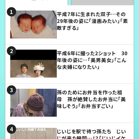
平成7年に生まれた双子…その
29年後の姿に「漫画みたい」「素
敵すぎる」
平成6年に撮った2ショット 30
年後の姿に…「美男美女」「こん
な夫婦になりたい」
孫のためにお弁当を作った祖
母 孫が絶賛したお弁当に「美
味しそう」「お弁当すごい」
じいじを駅で待つ孫たち じい
じが来た瞬間…！？「じいじイケ