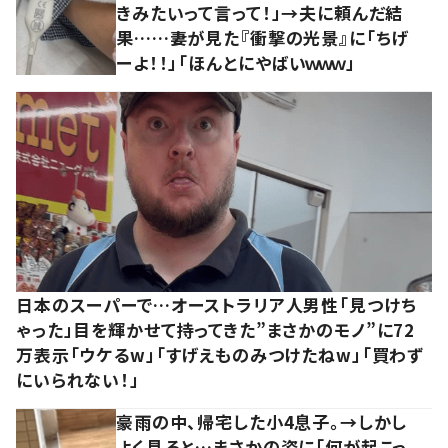
きみたいって言って！」→夫に頼んだ結
果……妻が見た『衝撃の光景』に「ちげ
ーよ！！」「ほんとにやばいｗｗｗ」
日本のスーパーで…オーストラリア人男性「見つけち
ゃった」目を輝かせて持ってきた”まさかのモノ”に72
万表示「ウケるw」「すげえものみつけたねw」「買わず
にいられない！」
豪雨の中、帰宅した小4息子。→しかし
よく見ると…まさかの姿に「何が起こっ