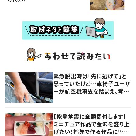
緊急脱出時は「先に逃げて」と
思っていたけど…車椅子ユーザ
ーが航空機事故を踏まえ、考え
直したこととは
【能登地震に全額寄付します】
ミニチュア作品で金沢を盛り上
げたい！指先で作る作品に“込