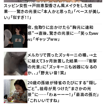
スッピン女性→戸田恵梨香さん風メイクをした結
果……驚きの光景に「本人かと思った」「ベースが美し
い」「似すぎ！！」
夜、虫取りに出かけたら“胸元に違和
感”→直後、驚きの光景に…「笑ったｗｗ
ｗ」「ギャップww」
メルカリで買ったズッキーニの種。→土
に植えて3ヶ月放置した結果……『衝撃
の光景』に「ズッキーニも凶器になるの
か、、」「野太い音！笑」
20歳の孫娘が帰省のたびにする“隠し
ごと”。祖母が見つけた“まさかの光
景”に……「わぁーーー！」「最高の孫だ」
「これいいですね」