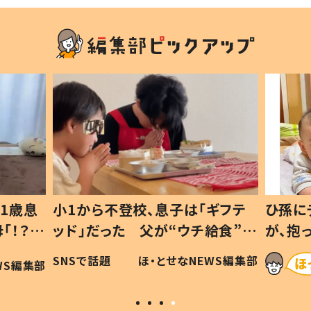
1歳息
小1から不登校、息子は「ギフテ
ひ孫に
「！？」
ッド」だった 父が“ウチ給食”を
が、抱
に「可愛
作り続ける理由とは #令和の親
「涙が
SNSで話題
ほ・とせなNEWS編集部
WS編集部
#令和の子
い」