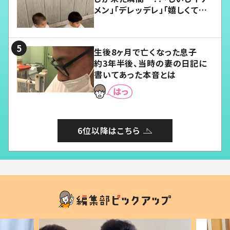
メン」「デレッデレ」「嬉しくて可
愛くてたまらない」「幸せになれ
る」
生後8ヶ月で亡くなった息子
約3年半後、当時の妻の日記に
書いてあった本音とは
6位以降はこちら