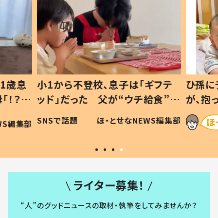
1歳息
小1から不登校、息子は「ギフテ
ひ孫に
「！？」
ッド」だった 父が“ウチ給食”を
が、抱
に「可愛
作り続ける理由とは #令和の親
「涙が
SNSで話題
ほ・とせなNEWS編集部
WS編集部
#令和の子
い」
ライター募集！
“人”のグッドニュースの取材・執筆をしてみませんか？