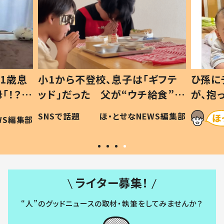
1歳息
小1から不登校、息子は「ギフテ
ひ孫に
「！？」
ッド」だった 父が“ウチ給食”を
が、抱
に「可愛
作り続ける理由とは #令和の親
「涙が
SNSで話題
ほ・とせなNEWS編集部
WS編集部
#令和の子
い」
ライター募集！
“人”のグッドニュースの取材・執筆をしてみませんか？