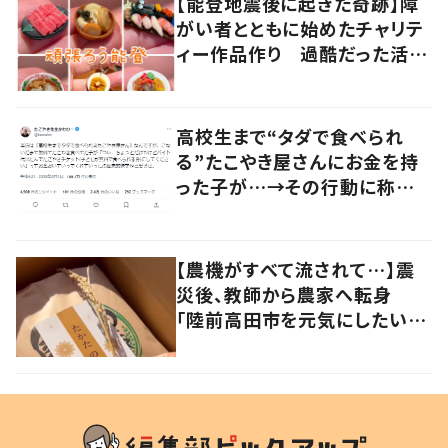
【能登地震後に起きた奇跡】障
がい者とともに始めたチャリテ
ィー作品作り 過酷だった活動
に“大きな変化”が
高校生まで“タダで食べられ
る”たこやき屋さんにお金を持
った子が…→その行動に称賛
の声
【農機がすべて流されて…】震
災後、教師から農家へ転身
「陸前高田市を元気にしたい」
復興の思いが込められた地域
栽培米“たかたのゆめ”に迫る