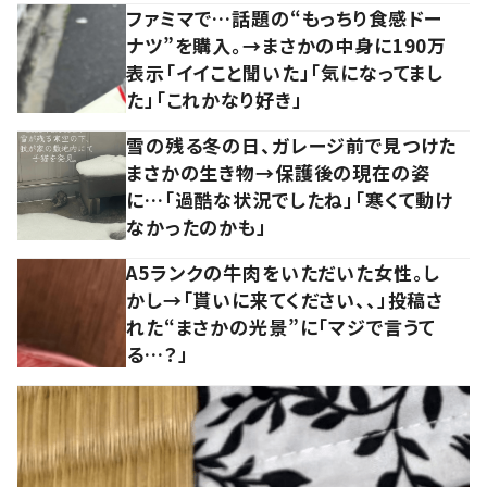
ファミマで…話題の“もっちり食感ドー
ナツ”を購入。→まさかの中身に190万
表示「イイこと聞いた」「気になってまし
た」「これかなり好き」
雪の残る冬の日、ガレージ前で見つけた
まさかの生き物→保護後の現在の姿
に…「過酷な状況でしたね」「寒くて動け
なかったのかも」
A5ランクの牛肉をいただいた女性。し
かし→「貰いに来てください、、」投稿さ
れた“まさかの光景”に「マジで言うて
る…？」