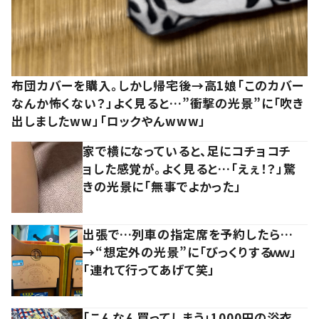
布団カバーを購入。しかし帰宅後→高1娘「このカバー
なんか怖くない？」よく見ると…”衝撃の光景”に「吹き
出しましたww」「ロックやんwww」
家で横になっていると、足にコチョコチ
ョした感覚が。よく見ると…「えぇ！？」驚
きの光景に「無事でよかった」
出張で…列車の指定席を予約したら…
→“想定外の光景”に「びっくりするｗｗ」
「連れて行ってあげて笑」
「こんなん買ってしまう」1000円の浴衣