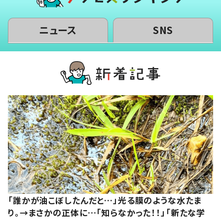
ニュース
SNS
「誰かが油こぼしたんだと…」光る膜のような水たま
り。→まさかの正体に…「知らなかった！！」「新たな学