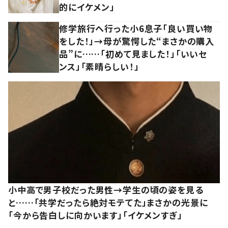
的にイケメン」
修学旅行へ行った小6息子「良い買い物
をした！」→母が驚愕した“まさかの購入
品”に……「初めて見ました！」「いいセ
ンス」「素晴らしい！」
小中高で男子校だった男性→学生の頃の姿を見る
と……「共学だったら絶対モテてた」まさかの光景に
「今から告白しに向かいます」「イケメンすぎ」