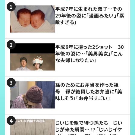
平成7年に生まれた双子…その
29年後の姿に「漫画みたい」「素
敵すぎる」
平成6年に撮った2ショット 30
年後の姿に…「美男美女」「こん
な夫婦になりたい」
孫のためにお弁当を作った祖
母 孫が絶賛したお弁当に「美
味しそう」「お弁当すごい」
じいじを駅で待つ孫たち じい
じが来た瞬間…！？「じいじイケ