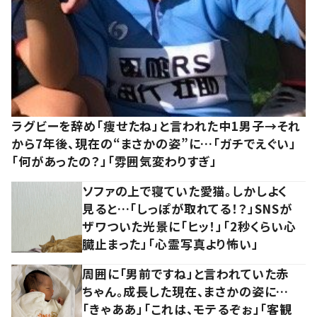
ラグビーを辞め「痩せたね」と言われた中1男子→それ
から7年後、現在の“まさかの姿”に…「ガチでえぐい」
「何があったの？」「雰囲気変わりすぎ」
ソファの上で寝ていた愛猫。しかしよく
見ると…「しっぽが取れてる！？」SNSが
ザワついた光景に「ヒッ！」「2秒くらい心
臓止まった」「心霊写真より怖い」
周囲に「男前ですね」と言われていた赤
ちゃん。成長した現在、まさかの姿に…
「きゃああ」「これは、モテるぞぉ」「客観