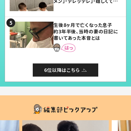
メン」「デレッデレ」「嬉しくて可
愛くてたまらない」「幸せになれ
る」
生後8ヶ月で亡くなった息子
約3年半後、当時の妻の日記に
書いてあった本音とは
6位以降はこちら