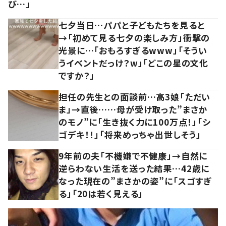
び…」
七夕当日…パパと子どもたちを見ると
→「初めて見る七夕の楽しみ方」衝撃の
光景に…「おもろすぎるwww」「そうい
うイベントだっけ？w」「どこの星の文化
ですか？」
担任の先生との面談前…高3娘「ただい
ま」→直後……母が受け取った”まさか
のモノ”に「生き抜く力に100万点！」「シ
ゴデキ！！」「将来めっちゃ出世しそう」
9年前の夫「不機嫌で不健康」→自然に
逆らわない生活を送った結果…42歳に
なった現在の”まさかの姿”に「スゴすぎ
る」「20は若く見える」