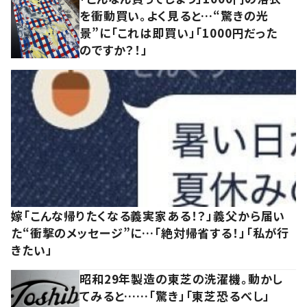
を衝動買い。よく見ると…“驚きの光
景”に「これは即買い」「1000円だった
のですか？！」
嫁「こんな帰りたくなる義実家ある！？」義父から届い
た“衝撃のメッセージ”に…「絶対帰省する！」「私が行
きたい」
昭和29年製造の東芝の洗濯機。動かし
てみると……「驚き」「東芝恐るべし」