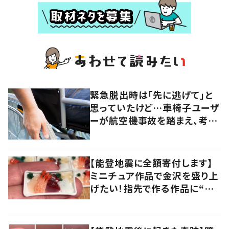
緊急脱出時は「先に逃げて」と
思っていたけど…車椅子ユーザ
ーが航空機事故を踏まえ、考え
直したこととは
【能登地震に全額寄付します】
ミニチュア作品で金沢を盛り上
げたい！指先で作る作品に“込
められた思い”