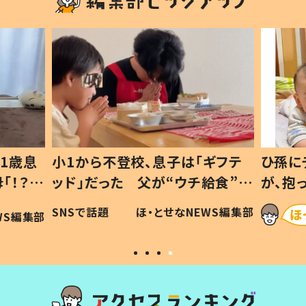
1歳息
小1から不登校、息子は「ギフテ
ひ孫に
「！？」
ッド」だった 父が“ウチ給食”を
が、抱
に「可愛
作り続ける理由とは #令和の親
「涙が
SNSで話題
ほ・とせなNEWS編集部
WS編集部
#令和の子
い」