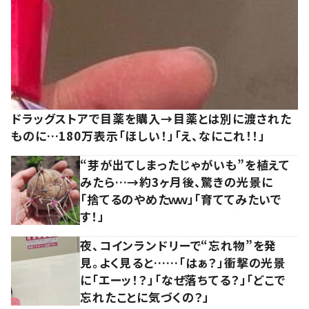
ドラッグストアで目薬を購入→目薬とは別に渡された
ものに…180万表示「ほしい！」「え、なにこれ！！」
“芽が出てしまったじゃがいも”を植えて
みたら…→約3ヶ月後、驚きの光景に
「捨てるのやめたｗｗ」「育ててみたいで
す！」
夜、コインランドリーで“忘れ物”を発
見。よく見ると……「はぁ？」衝撃の光景
に「エーッ！？」「なぜ落ちてる？」「どこで
忘れたことに気づくの？」