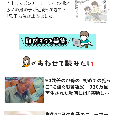
き出してピンチ…！ すると4歳ぐ
らいの男の子が近寄ってきて…
「息子も泣き止みました」
90歳差のひ孫の”初めての抱っ
こ”に涙ぐむ曾祖父 320万回
再生された動画には「感動し
た」「涙が出た」の声
生後12日の息子のニューボー