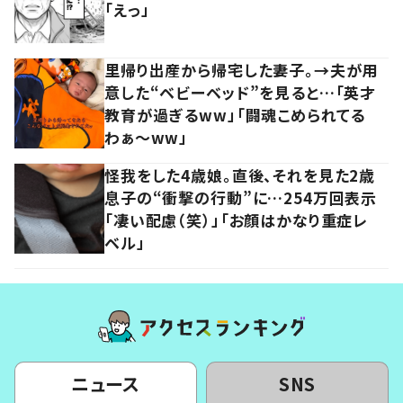
「えっ」
里帰り出産から帰宅した妻子。→夫が用
意した“ベビーベッド”を見ると…「英才
教育が過ぎるww」「闘魂こめられてる
わぁ～ww」
怪我をした4歳娘。直後、それを見た2歳
息子の“衝撃の行動”に…254万回表示
「凄い配慮（笑）」「お顔はかなり重症レ
ベル」
ニュース
SNS