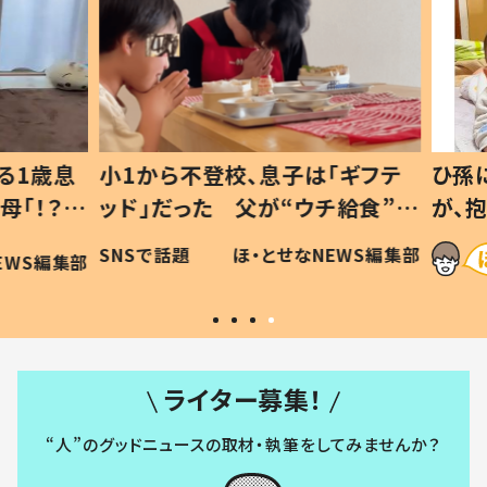
1歳息
小1から不登校、息子は「ギフテ
ひ孫に
「！？」
ッド」だった 父が“ウチ給食”を
が、抱
に「可愛
作り続ける理由とは #令和の親
「涙が
SNSで話題
ほ・とせなNEWS編集部
WS編集部
#令和の子
い」
ライター募集！
“人”のグッドニュースの取材・執筆をしてみませんか？