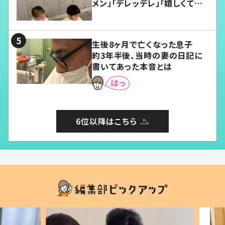
メン」「デレッデレ」「嬉しくて可
愛くてたまらない」「幸せになれ
る」
生後8ヶ月で亡くなった息子
約3年半後、当時の妻の日記に
書いてあった本音とは
6位以降はこちら