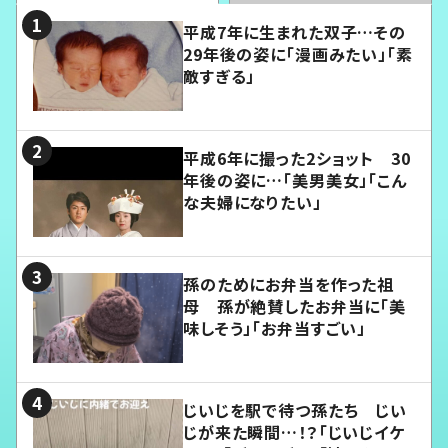
平成7年に生まれた双子…その
29年後の姿に「漫画みたい」「素
敵すぎる」
平成6年に撮った2ショット 30
年後の姿に…「美男美女」「こん
な夫婦になりたい」
孫のためにお弁当を作った祖
母 孫が絶賛したお弁当に「美
味しそう」「お弁当すごい」
じいじを駅で待つ孫たち じい
じが来た瞬間…！？「じいじイケ