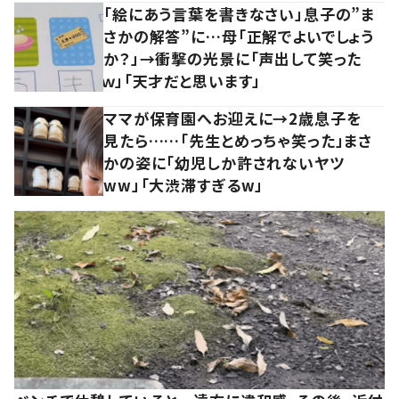
「絵にあう言葉を書きなさい」息子の”ま
さかの解答”に…母「正解でよいでしょう
か？」→衝撃の光景に「声出して笑った
ｗ」「天才だと思います」
ママが保育園へお迎えに→2歳息子を
見たら……「先生とめっちゃ笑った」まさ
かの姿に「幼児しか許されないヤツ
ww」「大渋滞すぎるw」