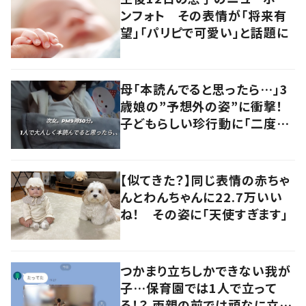
ンフォト その表情が「将来有
望」「パリピで可愛い」と話題に
母「本読んでると思ったら…」3
歳娘の”予想外の姿”に衝撃！
子どもらしい珍行動に「二度見
しました」「何でこうなった」の
声
【似てきた？】同じ表情の赤ちゃ
んとわんちゃんに22.7万いい
ね！ その姿に「天使すぎます」
つかまり立ちしかできない我が
子…保育園では1人で立って
る！？ 両親の前では頑なに立た