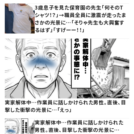
3歳息子を見た保育園の先生「何そのT
シャツ！？」→職員全員に激震が走ったま
さかの光景に…「そりゃ先生も大興奮す
るはず」「すげーー！！」
実家解体中…作業員に話しかけられた男性。直後、目
撃した衝撃の光景に…「えっ」
実家解体中…作業員に話しかけられた
男性。直後、目撃した衝撃の光景に…