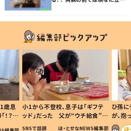
ない1歳児が可愛すぎる…！
1歳息
小1から不登校、息子は「ギフテ
ひ孫に
「！？」
ッド」だった 父が“ウチ給食”を
が、抱
に「可愛
作り続ける理由とは #令和の親
「涙が
SNSで話題
ほ・とせなNEWS編集部
WS編集部