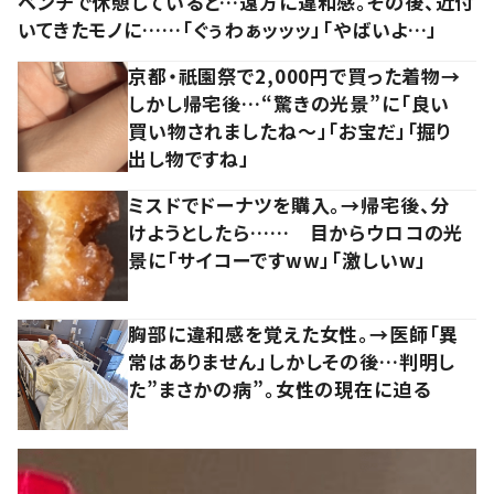
ベンチで休憩していると…遠方に違和感。その後、近付
いてきたモノに……「ぐぅわぁッッッ」「やばいよ…」
京都・祇園祭で2,000円で買った着物→
しかし帰宅後…“驚きの光景”に「良い
買い物されましたね～」「お宝だ」「掘り
出し物ですね」
ミスドでドーナツを購入。→帰宅後、分
けようとしたら…… 目からウロコの光
景に「サイコーですww」「激しいw」
胸部に違和感を覚えた女性。→医師「異
常はありません」しかしその後…判明し
た”まさかの病”。女性の現在に迫る