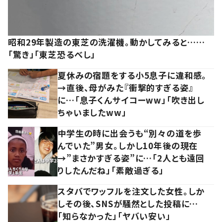
昭和29年製造の東芝の洗濯機。動かしてみると……
「驚き」「東芝恐るべし」
夏休みの宿題をする小5息子に違和感。
→直後、母がみた『衝撃的すぎる姿』
に…「息子くんサイコーww」「吹き出し
ちゃいましたww」
中学生の時に出会うも“別々の道を歩
んでいた”男女。しかし10年後の現在
→”まさかすぎる姿”に…「2人とも遠回
りしたんだね」「素敵過ぎる」
スタバでワッフルを注文した女性。しか
しその後、SNSが騒然とした投稿に…
「知らなかった」「ヤバい安い」