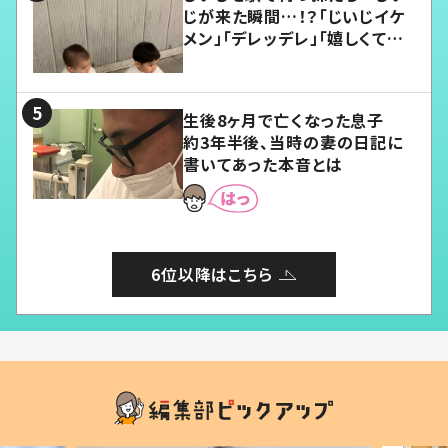
じが来た瞬間…！？「じいじイケ
メン」「デレッデレ」「嬉しくて可
愛くてたまらない」「幸せになれ
る」
生後8ヶ月で亡くなった息子
約3年半後、当時の妻の日記に
書いてあった本音とは
6位以降はこちら