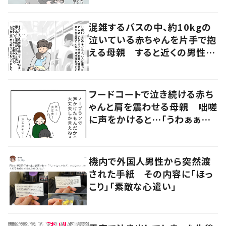
ぱい」
混雑するバスの中、約10kgの
泣いている赤ちゃんを片手で抱
える母親 すると近くの男性が
声をかけ…「涙が出そうでした」
フードコートで泣き続ける赤ち
ゃんと肩を震わせる母親 咄嗟
に声をかけると…「うわぁぁぁ」
大声で泣く母親に共感の声
機内で外国人男性から突然渡
された手紙 その内容に「ほっ
こり」「素敵な心遣い」