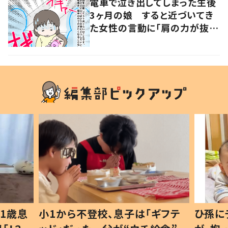
電車で泣き出してしまった生後
3ヶ月の娘 すると近づいてき
た女性の言動に「肩の力が抜け
た気がしました」
1歳息
小1から不登校、息子は「ギフテ
ひ孫に