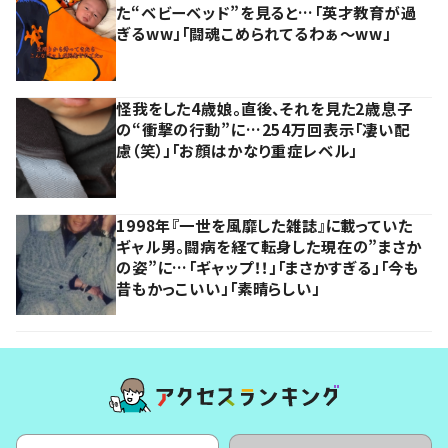
た“ベビーベッド”を見ると…「英才教育が過
ぎるww」「闘魂こめられてるわぁ～ww」
怪我をした4歳娘。直後、それを見た2歳息子
の“衝撃の行動”に…254万回表示「凄い配
慮（笑）」「お顔はかなり重症レベル」
1998年『一世を風靡した雑誌』に載っていた
ギャル男。闘病を経て転身した現在の”まさか
の姿”に…「ギャップ！！」「まさかすぎる」「今も
昔もかっこいい」「素晴らしい」