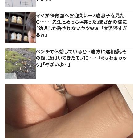
ママが保育園へお迎えに→2歳息子を見た
ら……「先生とめっちゃ笑った」まさかの姿に
「幼児しか許されないヤツww」「大渋滞すぎ
るw」
ベンチで休憩していると…遠方に違和感。そ
の後、近付いてきたモノに……「ぐぅわぁッッ
ッ」「やばいよ…」