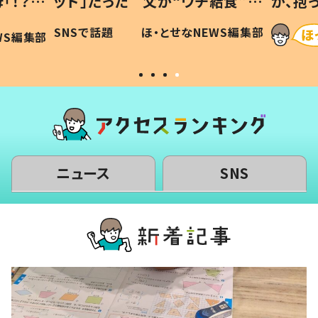
「！？」
ッド」だった 父が“ウチ給食”を
が、抱
に「可愛
作り続ける理由とは #令和の親
「涙が
SNSで話題
ほ・とせなNEWS編集部
WS編集部
#令和の子
い」
ニュース
SNS