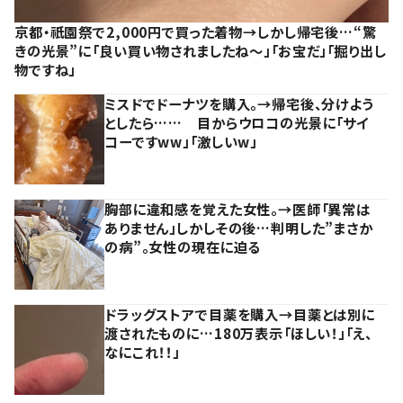
京都・祇園祭で2,000円で買った着物→しかし帰宅後…“驚
きの光景”に「良い買い物されましたね～」「お宝だ」「掘り出し
物ですね」
ミスドでドーナツを購入。→帰宅後、分けよう
としたら…… 目からウロコの光景に「サイ
コーですww」「激しいw」
胸部に違和感を覚えた女性。→医師「異常は
ありません」しかしその後…判明した”まさか
の病”。女性の現在に迫る
ドラッグストアで目薬を購入→目薬とは別に
渡されたものに…180万表示「ほしい！」「え、
なにこれ！！」