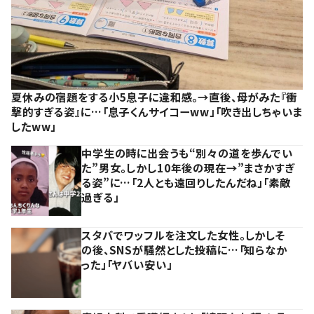
夏休みの宿題をする小5息子に違和感。→直後、母がみた『衝
撃的すぎる姿』に…「息子くんサイコーww」「吹き出しちゃいま
したww」
中学生の時に出会うも“別々の道を歩んでい
た”男女。しかし10年後の現在→”まさかすぎ
る姿”に…「2人とも遠回りしたんだね」「素敵
過ぎる」
スタバでワッフルを注文した女性。しかしそ
の後、SNSが騒然とした投稿に…「知らなか
った」「ヤバい安い」