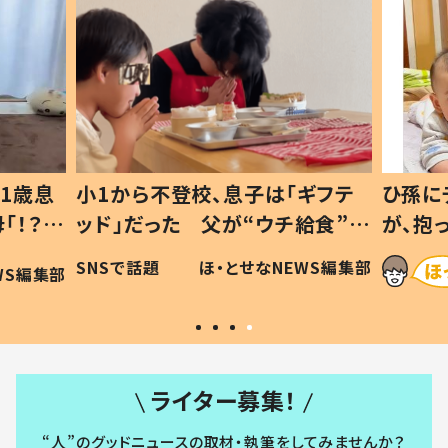
1歳息
小1から不登校、息子は「ギフテ
ひ孫に
「！？」
ッド」だった 父が“ウチ給食”を
が、抱
に「可愛
作り続ける理由とは #令和の親
「涙が
SNSで話題
ほ・とせなNEWS編集部
WS編集部
#令和の子
い」
ライター募集！
“人”のグッドニュースの取材・執筆をしてみませんか？