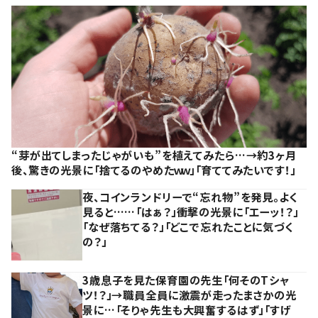
“芽が出てしまったじゃがいも”を植えてみたら…→約3ヶ月
後、驚きの光景に「捨てるのやめたｗｗ」「育ててみたいです！」
夜、コインランドリーで“忘れ物”を発見。よく
見ると……「はぁ？」衝撃の光景に「エーッ！？」
「なぜ落ちてる？」「どこで忘れたことに気づく
の？」
3歳息子を見た保育園の先生「何そのTシャ
ツ！？」→職員全員に激震が走ったまさかの光
景に…「そりゃ先生も大興奮するはず」「すげ