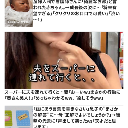
産婦人科で看護師さんに「綺麗なお顔」と言
われた赤ちゃん。→成長後の姿に…「将来有
望すぎる」「クリクリのお目目で可愛い」「渋い
～！」
スーパーに夫を連れて行くと…妻「おーいw」まさかの行動に
「奥さん美人！」「めっちゃわかるww」「楽しそうww」
「絵にあう言葉を書きなさい」息子の”まさか
の解答”に…母「正解でよいでしょうか？」→衝
撃の光景に「声出して笑ったｗ」「天才だと思
います」