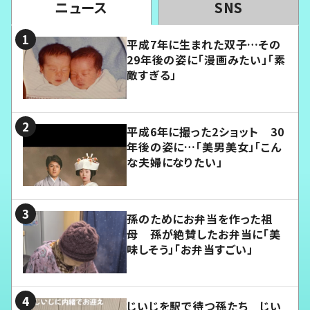
ニュース
SNS
平成7年に生まれた双子…その
29年後の姿に「漫画みたい」「素
敵すぎる」
平成6年に撮った2ショット 30
年後の姿に…「美男美女」「こん
な夫婦になりたい」
孫のためにお弁当を作った祖
母 孫が絶賛したお弁当に「美
味しそう」「お弁当すごい」
じいじを駅で待つ孫たち じい